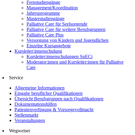
Fernstudiengänge
Management/Koordination
Jahresprogramme
Masterstudiengänge
Palliative Care für Seelsorgende
Palliative Care für weitere Berufsgruppen
Palliative Care Plus
Versorgung von Kindern und Jugendlichen
Einzelne Kursangebote
Kursleiter:innenschulung
Kursleiter:innenschulungen SpECi
Moderator:innen und Kursleiter:innen für Palliative
Care
Service
Allgemeine Informationen
Eingabe beruflicher Qualifikationen
Übersicht Berufsgruppen nach Qualifikationen
Dokumentationshilfen
Patientenverfügung & Vorsorgevollmacht
Stellenmarkt
Veranstaltungen
Wegweiser