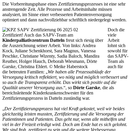
Die Vorbereitungsphase eines Zertifizierungsprozesses ist eine sehr
anstrengende Zeit. Alle Prozesse und Arbeitsinhalte müssen
analysiert, im Sinne einer verbesserten Patientenversorgung
optimiert und dann nachvollziehbar schriftlich niedergelegt werden.
Doch die
Zertifiziert! Auch das SAPV-Team am
viele
Kinderpalliativzentrum Datteln
freut sich riesig über
Arbeit
die Auszeichnung seiner Arbeit. Von links: Andrea
lohnt sich
Kock, Juliane Schenkhorst, Sara Magnus, Vanessa
sowohl für
Peschke, Christiane Wizenty, Sadia Baloch, Mandira
das SAPV-
Reuther, Holger Hauch, Deborah Wiesmann, Dörte
Team als
Garske, Christina Ehlert. © Meike Haberstock
auch für
die betreuten Familien: „
Wir haben alle Prozessabläufe der
Versorgung kritisch reflektiert, wo nötig und möglich verbessert und
so auch die Transparenz erhöht. Das wirkt sich positiv auf die
Qualität unserer Versorgung aus
.“, so
Dörte Garske
, die als
bereichsleitende Kinderkrankenschwester für den
Zertifizierungsprozess in Datteln zuständig war.
„
Der Zertifizierungsprozess hat viel Kraft gekostet, weil wir beides
gleichzeitig leisten mussten, Zertifizierung und die Versorgung der
Patientinnen und Patienten. Das geht nur, wenn alle mithelfen und
viel in der Freizeit erledigt wird. Doch am Ende hat es sich gelohnt.
Wir sind froh, zertifiziert zu sein und die weitere Verbesserung