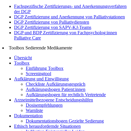
Fachspezifische Zertifizierungs- und Anerkennungsverfahren
der DGP
DGP Zertifizierung und Anerkennung von Palliativstationen
DGP Zertifizierung von Palliativdiensten
DGP Zertifizierung von SAPV-KJ-Teams
DGP und BDP Zertifizierung von Fachpsycholog:innen
Palliative Care
Toolbox Sedierende Medikamente
Übersicht
Toolbox
Einführung Toolbox
Screeningtool
Aufklärung und Einwilligung
Checkliste Aufklärungsgespräch
Aufklärungsbogen Patient:innen
Aufklärungsbogen für rechtlich Vertretende
Arzneimittelbezogene Entscheidungshilfen
Dosisempfehlungen
Warnliste
Dokumentation
Dokumentationsbogen Gezielte Sedierung
Ethisch herausfordernde Situationen