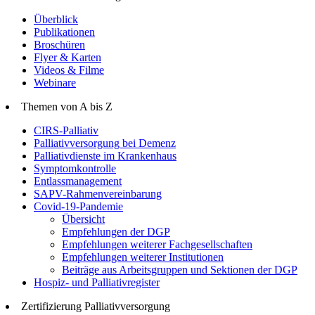
Überblick
Publikationen
Broschüren
Flyer & Karten
Videos & Filme
Webinare
Themen von A bis Z
CIRS-Palliativ
Palliativversorgung bei Demenz
Palliativdienste im Krankenhaus
Symptomkontrolle
Entlassmanagement
SAPV-Rahmenvereinbarung
Covid-19-Pandemie
Übersicht
Empfehlungen der DGP
Empfehlungen weiterer Fachgesellschaften
Empfehlungen weiterer Institutionen
Beiträge aus Arbeitsgruppen und Sektionen der DGP
Hospiz- und Palliativregister
Zertifizierung Palliativversorgung