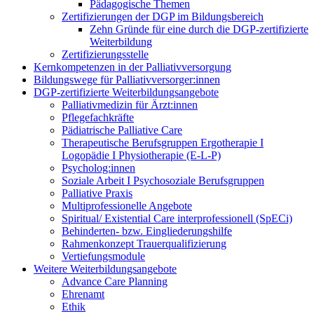
Pädagogische Themen
Zertifizierungen der DGP im Bildungsbereich
Zehn Gründe für eine durch die DGP-zertifizierte
Weiterbildung
Zertifizierungsstelle
Kernkompetenzen in der Palliativversorgung
Bildungswege für Palliativversorger:innen
DGP-zertifizierte Weiterbildungsangebote
Palliativmedizin für Ärzt:innen
Pflegefachkräfte
Pädiatrische Palliative Care
Therapeutische Berufsgruppen Ergotherapie I
Logopädie I Physiotherapie (E-L-P)
Psycholog:innen
Soziale Arbeit I Psychosoziale Berufsgruppen
Palliative Praxis
Multiprofessionelle Angebote
Spiritual/ Existential Care interprofessionell (SpECi)
Behinderten- bzw. Eingliederungshilfe
Rahmenkonzept Trauerqualifizierung
Vertiefungsmodule
Weitere Weiterbildungsangebote
Advance Care Planning
Ehrenamt
Ethik