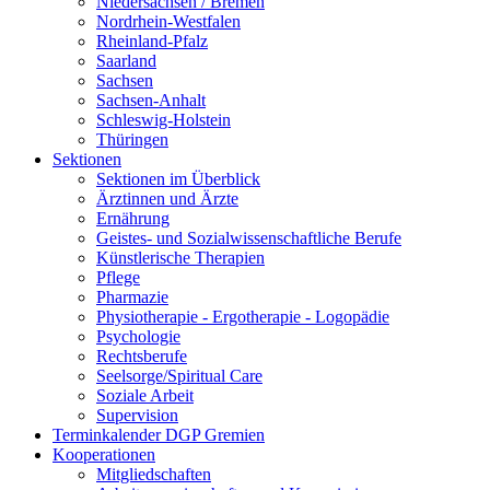
Niedersachsen / Bremen
Nordrhein-Westfalen
Rheinland-Pfalz
Saarland
Sachsen
Sachsen-Anhalt
Schleswig-Holstein
Thüringen
Sektionen
Sektionen im Überblick
Ärztinnen und Ärzte
Ernährung
Geistes- und Sozialwissenschaftliche Berufe
Künstlerische Therapien
Pflege
Pharmazie
Physiotherapie - Ergotherapie - Logopädie
Psychologie
Rechtsberufe
Seelsorge/Spiritual Care
Soziale Arbeit
Supervision
Terminkalender DGP Gremien
Kooperationen
Mitgliedschaften