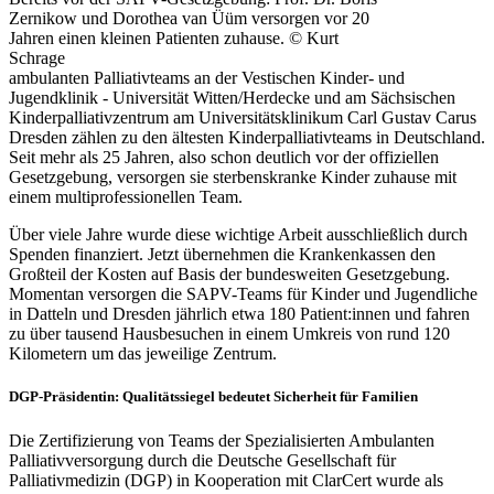
Zernikow und Dorothea van Üüm versorgen vor 20
Jahren einen kleinen Patienten zuhause. © Kurt
Schrage
ambulanten Palliativteams an der Vestischen Kinder- und
Jugendklinik - Universität Witten/Herdecke und am Sächsischen
Kinderpalliativzentrum am Universitätsklinikum Carl Gustav Carus
Dresden zählen zu den ältesten Kinderpalliativteams in Deutschland.
Seit mehr als 25 Jahren, also schon deutlich vor der offiziellen
Gesetzgebung, versorgen sie sterbenskranke Kinder zuhause mit
einem multiprofessionellen Team.
Über viele Jahre wurde diese wichtige Arbeit ausschließlich durch
Spenden finanziert. Jetzt übernehmen die Krankenkassen den
Großteil der Kosten auf Basis der bundesweiten Gesetzgebung.
Momentan versorgen die SAPV-Teams für Kinder und Jugendliche
in Datteln und Dresden jährlich etwa 180 Patient:innen und fahren
zu über tausend Hausbesuchen in einem Umkreis von rund 120
Kilometern um das jeweilige Zentrum.
DGP-Präsidentin: Qualitätssiegel bedeutet Sicherheit für Familien
Die Zertifizierung von Teams der Spezialisierten Ambulanten
Palliativversorgung durch die Deutsche Gesellschaft für
Palliativmedizin (DGP) in Kooperation mit ClarCert wurde als