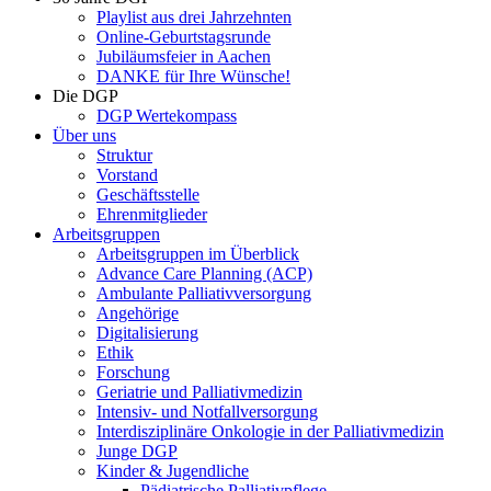
Playlist aus drei Jahrzehnten
Online-Geburtstagsrunde
Jubiläumsfeier in Aachen
DANKE für Ihre Wünsche!
Die DGP
DGP Wertekompass
Über uns
Struktur
Vorstand
Geschäftsstelle
Ehrenmitglieder
Arbeitsgruppen
Arbeitsgruppen im Überblick
Advance Care Planning (ACP)
Ambulante Palliativversorgung
Angehörige
Digitalisierung
Ethik
Forschung
Geriatrie und Palliativmedizin
Intensiv- und Notfallversorgung
Interdisziplinäre Onkologie in der Palliativmedizin
Junge DGP
Kinder & Jugendliche
Pädiatrische Palliativpflege