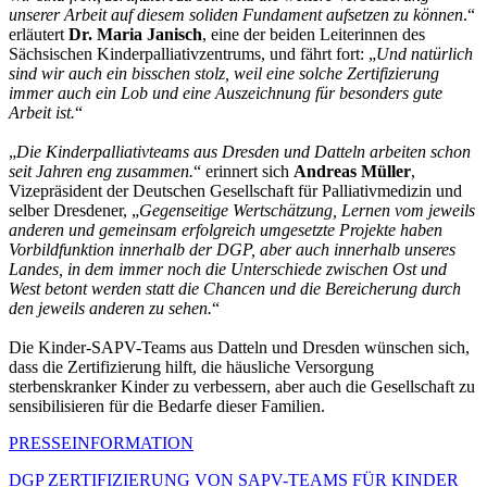
unserer Arbeit auf diesem soliden Fundament aufsetzen zu können
.“
erläutert
Dr. Maria Janisch
, eine der beiden Leiterinnen des
Sächsischen Kinderpalliativzentrums, und fährt fort: „
Und natürlich
sind wir auch ein bisschen stolz, weil eine solche Zertifizierung
immer auch ein Lob und eine Auszeichnung für besonders gute
Arbeit ist.
“
„
Die Kinderpalliativteams aus Dresden und Datteln arbeiten schon
seit Jahren eng zusammen.
“ erinnert sich
Andreas Müller
,
Vizepräsident der Deutschen Gesellschaft für Palliativmedizin und
selber Dresdener, „
Gegenseitige Wertschätzung, Lernen vom jeweils
anderen und gemeinsam erfolgreich umgesetzte Projekte haben
Vorbildfunktion innerhalb der DGP, aber auch innerhalb unseres
Landes, in dem immer noch die Unterschiede zwischen Ost und
West betont werden statt die Chancen und die Bereicherung durch
den jeweils anderen zu sehen.
“
Die Kinder-SAPV-Teams aus Datteln und Dresden wünschen sich,
dass die Zertifizierung hilft, die häusliche Versorgung
sterbenskranker Kinder zu verbessern, aber auch die Gesellschaft zu
sensibilisieren für die Bedarfe dieser Familien.
PRESSEINFORMATION
DGP ZERTIFIZIERUNG VON SAPV-TEAMS FÜR KINDER