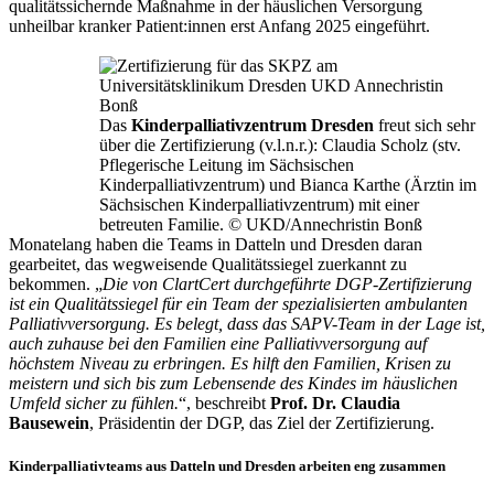
qualitätssichernde Maßnahme in der häuslichen Versorgung
unheilbar kranker Patient:innen erst Anfang 2025 eingeführt.
Das
Kinderpalliativzentrum Dresden
freut sich sehr
über die Zertifizierung (v.l.n.r.): Claudia Scholz (stv.
Pflegerische Leitung im Sächsischen
Kinderpalliativzentrum) und Bianca Karthe (Ärztin im
Sächsischen Kinderpalliativzentrum) mit einer
betreuten Familie. © UKD/Annechristin Bonß
Monatelang haben die Teams in Datteln und Dresden daran
gearbeitet, das wegweisende Qualitätssiegel zuerkannt zu
bekommen. „
Die von ClartCert durchgeführte DGP-Zertifizierung
ist ein Qualitätssiegel für ein Team der spezialisierten ambulanten
Palliativversorgung. Es belegt, dass das SAPV-Team in der Lage ist,
auch zuhause bei den Familien eine Palliativversorgung auf
höchstem Niveau zu erbringen. Es hilft den Familien, Krisen zu
meistern und sich bis zum Lebensende des Kindes im häuslichen
Umfeld sicher zu fühlen.
“, beschreibt
Prof. Dr. Claudia
Bausewein
, Präsidentin der DGP, das Ziel der Zertifizierung.
Kinderpalliativteams aus Datteln und Dresden arbeiten eng zusammen