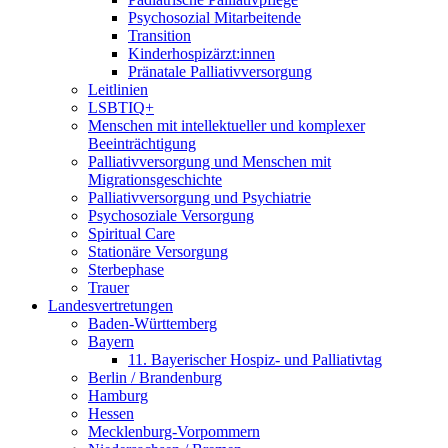
Psychosozial Mitarbeitende
Transition
Kinderhospizärzt:innen
Pränatale Palliativversorgung
Leitlinien
LSBTIQ+
Menschen mit intellektueller und komplexer
Beeinträchtigung
Palliativversorgung und Menschen mit
Migrationsgeschichte
Palliativversorgung und Psychiatrie
Psychosoziale Versorgung
Spiritual Care
Stationäre Versorgung
Sterbephase
Trauer
Landesvertretungen
Baden-Württemberg
Bayern
11. Bayerischer Hospiz- und Palliativtag
Berlin / Brandenburg
Hamburg
Hessen
Mecklenburg-Vorpommern