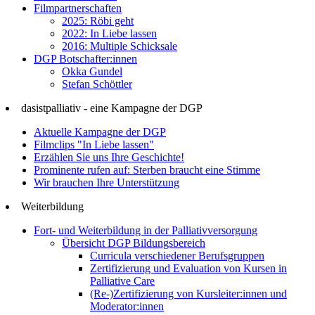
Filmpartnerschaften
2025: Röbi geht
2022: In Liebe lassen
2016: Multiple Schicksale
DGP Botschafter:innen
Okka Gundel
Stefan Schöttler
dasistpalliativ - eine Kampagne der DGP
Aktuelle Kampagne der DGP
Filmclips "In Liebe lassen"
Erzählen Sie uns Ihre Geschichte!
Prominente rufen auf: Sterben braucht eine Stimme
Wir brauchen Ihre Unterstützung
Weiterbildung
Fort- und Weiterbildung in der Palliativversorgung
Übersicht DGP Bildungsbereich
Curricula verschiedener Berufsgruppen
Zertifizierung und Evaluation von Kursen in
Palliative Care
(Re-)Zertifizierung von Kursleiter:innen und
Moderator:innen