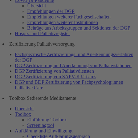
Covid-19-Pandemie
Übersicht
Empfehlungen der DGP
Empfehlungen weiterer Fachgesellschaften
Empfehlungen weiterer Institutionen
Beiträge aus Arbeitsgruppen und Sektionen der DGP
Hospiz- und Palliativregister
Zertifizierung Palliativversorgung
Fachspezifische Zertifizierungs- und Anerkennungsverfahren
der DGP
DGP Zertifizierung und Anerkennung von Palliativstationen
DGP Zertifizierung von Palliativdiensten
DGP Zertifizierung von SAPV-KJ-Teams
DGP und BDP Zertifizierung von Fachpsycholog:innen
Palliative Care
Toolbox Sedierende Medikamente
Übersicht
Toolbox
Einführung Toolbox
Screeningtool
Aufklärung und Einwilligung
Checkliste Aufklärungsgespräch