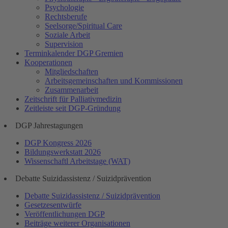
Psychologie
Rechtsberufe
Seelsorge/Spiritual Care
Soziale Arbeit
Supervision
Terminkalender DGP Gremien
Kooperationen
Mitgliedschaften
Arbeitsgemeinschaften und Kommissionen
Zusammenarbeit
Zeitschrift für Palliativmedizin
Zeitleiste seit DGP-Gründung
DGP Jahrestagungen
DGP Kongress 2026
Bildungswerkstatt 2026
Wissenschaftl Arbeitstage (WAT)
Debatte Suizidassistenz / Suizidprävention
Debatte Suizidassistenz / Suizidprävention
Gesetzesentwürfe
Veröffentlichungen DGP
Beiträge weiterer Organisationen