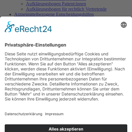
Aufklärungsbogen Patient:innen
Aufklärungsbogen für rechtlich Vertretende
Arzneimittelbezogene Entscheidungshilfen
Dosisempfehlungen
Warnliste
Dokumentation
Dokumentationsbogen Gezielte Sedierung
Ethisch herausfordernde Situationen
Indikation Existenzielles Leiden
Wunsch nach Sedierung, um das eigene Leben zu
beenden
Sedierung im Rahmen des Beendens künstlicher
Beatmung
Sedierung im SAPV-Kontext
Verringern der Tiefe einer begonnenen Sedierung
Sedierung zur Leidenslinderung vs. zur Abwendung
von Selbst- oder Fremdgefährdung
Informationen für Patientinnen/Patienten und Angehörige
Informationsbroschüre für Patient:innen/Angehörige
Handreichung für Zugehörige
Was kommt auf Sie zu? Was ist zu beachten?
Erläuterung für Patient:innen/Angehörige
Übersicht iSedPall
Übertherapie am Lebensende