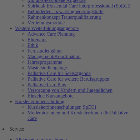
Multiprofessionelle Angebote
Spiritual/ Existential Care interprofessionell (SpECi)
Behinderten- bzw. Eingliederungshilfe
Rahmenkonzept Trauerqualifizierung
Vertiefungsmodule
Weitere Weiterbildungsangebote
Advance Care Planning
Ehrenamt
Ethik
Fernstudiengänge
Management/Koordination
Jahresprogramme
Masterstudiengänge
Palliative Care für Seelsorgende
Palliative Care für weitere Berufsgruppen
Palliative Care Plus
Versorgung von Kindern und Jugendlichen
Einzelne Kursangebote
Kursleiter:innenschulung
Kursleiter:innenschulungen SpECi
Moderator:innen und Kursleiter:innen für Palliative
Care
Service
Allgemeine Informationen