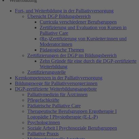
Weiterbildung
Fort- und Weiterbildung in der Palliativversorgung
Übersicht DGP Bildungsbereich
Curricula verschiedener Berufsgruppen
Zertifizierung und Evaluation von Kursen in
Palliative Care
(Re-)Zertifizierung von Kursleiter:innen und
Moderator:innen
Pädagogische Themen
Zertifizierungen der DGP im Bildungsbereich
Zehn Gründe für eine durch die DGP-zertifizierte
Weiterbildung
Zertifizierungsstelle
Kernkompetenzen in der Palliativversorgung
Bildungswege für Palliativversorger:innen
DGP-zertifizierte Weiterbildungsangebote
Palliativmedizin für Ärzt:innen
Pflegefachkräfte
Pädiatrische Palliative Care
Therapeutische Berufsgruppen Ergotherapie I
Logopädie I Physiotherapie (E-L-P)
Psycholog:innen
Soziale Arbeit I Psychosoziale Berufsgruppen
Palliative Praxis