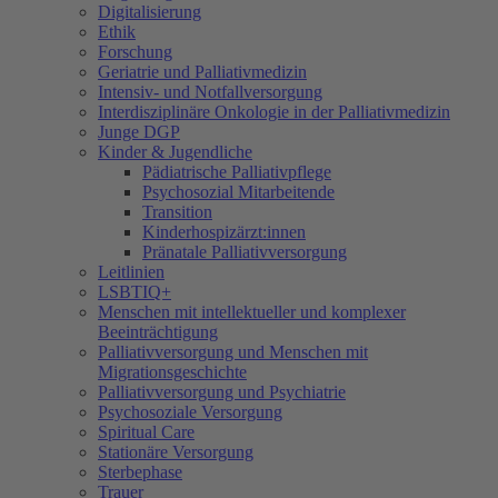
Digitalisierung
Ethik
Forschung
Geriatrie und Palliativmedizin
Intensiv- und Notfallversorgung
Interdisziplinäre Onkologie in der Palliativmedizin
Junge DGP
Kinder & Jugendliche
Pädiatrische Palliativpflege
Psychosozial Mitarbeitende
Transition
Kinderhospizärzt:innen
Pränatale Palliativversorgung
Leitlinien
LSBTIQ+
Menschen mit intellektueller und komplexer
Beeinträchtigung
Palliativversorgung und Menschen mit
Migrationsgeschichte
Palliativversorgung und Psychiatrie
Psychosoziale Versorgung
Spiritual Care
Stationäre Versorgung
Sterbephase
Trauer