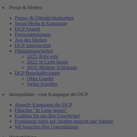
Presse & Medien
Presse- & Öffentlichkeitsarbeit
Social Media & Kampagne
DGP Aktuell
Pressemitteilungen
Aus den Medien
DGP Jahresbericht
Filmpartnerschaften
2025: Röbi geht
2022: In Liebe lassen
2016: Multiple Schicksale
DGP Botschafter:innen
Okka Gundel
Stefan Schöttler
dasistpalliativ - eine Kampagne der DGP
Aktuelle Kampagne der DGP
Filmclips "In Liebe lassen"
Erzählen Sie uns Ihre Geschichte!
Prominente rufen auf: Sterben braucht eine Stimme
Wir brauchen Ihre Unterstützung