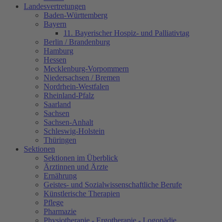
Landesvertretungen
Baden-Württemberg
Bayern
11. Bayerischer Hospiz- und Palliativtag
Berlin / Brandenburg
Hamburg
Hessen
Mecklenburg-Vorpommern
Niedersachsen / Bremen
Nordrhein-Westfalen
Rheinland-Pfalz
Saarland
Sachsen
Sachsen-Anhalt
Schleswig-Holstein
Thüringen
Sektionen
Sektionen im Überblick
Ärztinnen und Ärzte
Ernährung
Geistes- und Sozialwissenschaftliche Berufe
Künstlerische Therapien
Pflege
Pharmazie
Physiotherapie - Ergotherapie - Logopädie