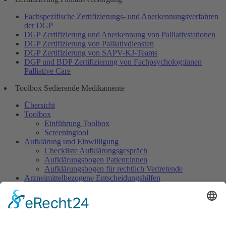
Fachspezifische Zertifizierungs- und Anerkennungsverfahren
der DGP
DGP Zertifizierung und Anerkennung von Palliativstationen
DGP Zertifizierung von Palliativdiensten
DGP Zertifizierung von SAPV-KJ-Teams
DGP und BDP Zertifizierung von Fachpsycholog:innen
Palliative Care
Toolbox Sedierende Medikamente
Übersicht
Toolbox
Einführung Toolbox
Screeningtool
Aufklärung und Einwilligung
Checkliste Aufklärungsgespräch
Aufklärungsbogen Patient:innen
Aufklärungsbogen für rechtlich Vertretende
Arzneimittelbezogene Entscheidungshilfen
Dosisempfehlungen
Warnliste
Dokumentation
Dokumentationsbogen Gezielte Sedierung
Ethisch herausfordernde Situationen