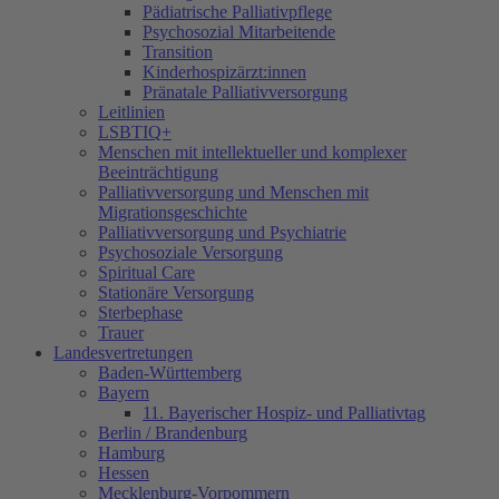
Pädiatrische Palliativpflege
Psychosozial Mitarbeitende
Transition
Kinderhospizärzt:innen
Pränatale Palliativversorgung
Leitlinien
LSBTIQ+
Menschen mit intellektueller und komplexer
Beeinträchtigung
Palliativversorgung und Menschen mit
Migrationsgeschichte
Palliativversorgung und Psychiatrie
Psychosoziale Versorgung
Spiritual Care
Stationäre Versorgung
Sterbephase
Trauer
Landesvertretungen
Baden-Württemberg
Bayern
11. Bayerischer Hospiz- und Palliativtag
Berlin / Brandenburg
Hamburg
Hessen
Mecklenburg-Vorpommern