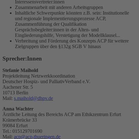
Interessensvertreter:innen
Zusammenarbeit mit anderen Arbeitsgruppen
Inhaltliche Schwerpunkte könnten z.B. sein: Institutionelle
und regionale Implementierungsprozesse ACP,
Zusammenführung der Qualifikation
Gesprächsbegleiter:innen in der Alten- und
Eingliederungshilfe, Verstetigung der Modellklausel...
Verbreitung und Förderung des Konzepts ACP für weitere
Zielgruppen über den §132g SGB V hinaus
Sprecher:Innen
Stefanie Maihold
Projektleitung Netzwerkkoordination
Deutscher Hospiz- und PalliativVerband e.V.
Aachener Str. 5
10713 Berlin
Mail:
s.maihold@dhpv.de
Anna Wachter
Ärztliche Leitung des Bereichs ACP am Ethikzentrum Erfurt
Krämerbrücke 33
99084 Erfurt
Tel.: 015129701690
Mail:
acp@acp-thueringen.de