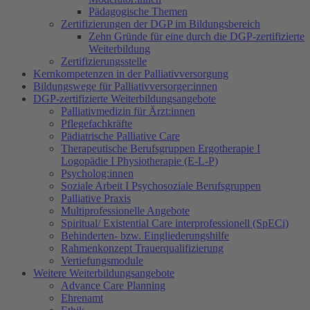
Pädagogische Themen
Zertifizierungen der DGP im Bildungsbereich
Zehn Gründe für eine durch die DGP-zertifizierte
Weiterbildung
Zertifizierungsstelle
Kernkompetenzen in der Palliativversorgung
Bildungswege für Palliativversorger:innen
DGP-zertifizierte Weiterbildungsangebote
Palliativmedizin für Ärzt:innen
Pflegefachkräfte
Pädiatrische Palliative Care
Therapeutische Berufsgruppen Ergotherapie I
Logopädie I Physiotherapie (E-L-P)
Psycholog:innen
Soziale Arbeit I Psychosoziale Berufsgruppen
Palliative Praxis
Multiprofessionelle Angebote
Spiritual/ Existential Care interprofessionell (SpECi)
Behinderten- bzw. Eingliederungshilfe
Rahmenkonzept Trauerqualifizierung
Vertiefungsmodule
Weitere Weiterbildungsangebote
Advance Care Planning
Ehrenamt