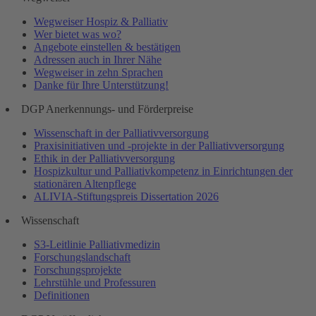
Wegweiser Hospiz & Palliativ
Wer bietet was wo?
Angebote einstellen & bestätigen
Adressen auch in Ihrer Nähe
Wegweiser in zehn Sprachen
Danke für Ihre Unterstützung!
DGP Anerkennungs- und Förderpreise
Wissenschaft in der Palliativversorgung
Praxisinitiativen und -projekte in der Palliativversorgung
Ethik in der Palliativversorgung
Hospizkultur und Palliativkompetenz in Einrichtungen der
stationären Altenpflege
ALIVIA-Stiftungspreis Dissertation 2026
Wissenschaft
S3-Leitlinie Palliativmedizin
Forschungslandschaft
Forschungsprojekte
Lehrstühle und Professuren
Definitionen