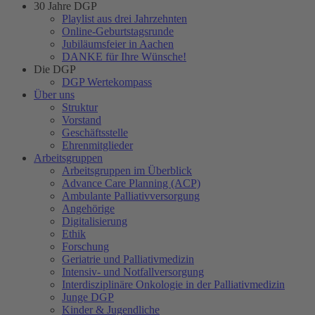
30 Jahre DGP
Playlist aus drei Jahrzehnten
Online-Geburtstagsrunde
Jubiläumsfeier in Aachen
DANKE für Ihre Wünsche!
Die DGP
DGP Wertekompass
Über uns
Struktur
Vorstand
Geschäftsstelle
Ehrenmitglieder
Arbeitsgruppen
Arbeitsgruppen im Überblick
Advance Care Planning (ACP)
Ambulante Palliativversorgung
Angehörige
Digitalisierung
Ethik
Forschung
Geriatrie und Palliativmedizin
Intensiv- und Notfallversorgung
Interdisziplinäre Onkologie in der Palliativmedizin
Junge DGP
Kinder & Jugendliche