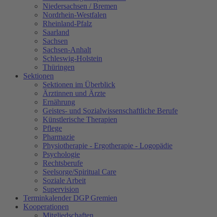
Niedersachsen / Bremen
Nordrhein-Westfalen
Rheinland-Pfalz
Saarland
Sachsen
Sachsen-Anhalt
Schleswig-Holstein
Thüringen
Sektionen
Sektionen im Überblick
Ärztinnen und Ärzte
Ernährung
Geistes- und Sozialwissenschaftliche Berufe
Künstlerische Therapien
Pflege
Pharmazie
Physiotherapie - Ergotherapie - Logopädie
Psychologie
Rechtsberufe
Seelsorge/Spiritual Care
Soziale Arbeit
Supervision
Terminkalender DGP Gremien
Kooperationen
Mitgliedschaften