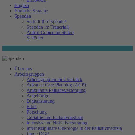
English
Einfache Sprache
Spenden
So hilft Ihre Spende!
Spenden im Trauerfall
Aufruf Comedian Stefan
Schöttler
Über uns
Arbeitsgruppen
Arbeitsgruppen im Überblick
Advance Care Planning (ACP)
Ambulante Palliativversorgung
Angehörige
Digitalisierung
Ethik
Forschung
Geriatrie und Palliativmedizin
Intensiv- und Notfallversorgung
Interdisziplinäre Onkologie in der Palliativmedizin
Junge DGP