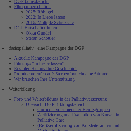
DGP Jahresbericht
Filmpartnerschaften
2025: Röbi geht
2022: In Liebe lassen
2016: Multiple Schicksale
DGP Botschafter:innen
Okka Gundel
Stefan Schöttler
dasistpalliativ - eine Kampagne der DGP
Aktuelle Kampagne der DGP
Filmclips "In Liebe lassen"
Erzählen Sie uns Ihre Geschichte!
Prominente rufen auf: Sterben braucht eine Stimme
Wir brauchen Ihre Unterstützung
Weiterbildung
Fort- und Weiterbildung in der Palliativversorgung
Übersicht DGP Bildungsbereich
Curricula verschiedener Berufsgruppen
Zertifizierung und Evaluation von Kursen in
Palliative Care
(Re-)Zertifizierung von Kursleiter:innen und
Moderator:innen