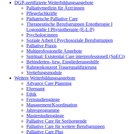
DGP-zertifizierte Weiterbildungsangebote
Palliativmedizin für Ärzt:innen
Pflegefachkräfte
Pädiatrische Palliative Care
Therapeutische Berufsgruppen Ergotherapie I
Logopädie I Physiotherapie (E-L-P)
Psycholog:innen
Soziale Arbeit I Psychosoziale Berufsgruppen
Palliative Praxis
Multiprofessionelle Angebote
Spiritual/ Existential Care interprofessionell (SpECi)
Behinderten- bzw. Eingliederungshilfe
Rahmenkonzept Trauerqualifizierung
Vertiefungsmodule
Weitere Weiterbildungsangebote
Advance Care Planning
Ehrenamt
Ethik
Fernstudiengänge
Management/Koordination
Jahresprogramme
Masterstudiengänge
Palliative Care für Seelsorgende
Palliative Care für weitere Berufsgruppen
Palliative Care Plus