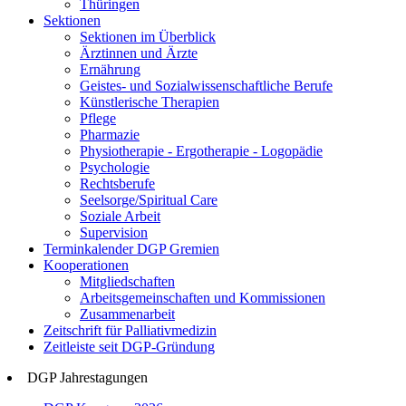
Thüringen
Sektionen
Sektionen im Überblick
Ärztinnen und Ärzte
Ernährung
Geistes- und Sozialwissenschaftliche Berufe
Künstlerische Therapien
Pflege
Pharmazie
Physiotherapie - Ergotherapie - Logopädie
Psychologie
Rechtsberufe
Seelsorge/Spiritual Care
Soziale Arbeit
Supervision
Terminkalender DGP Gremien
Kooperationen
Mitgliedschaften
Arbeitsgemeinschaften und Kommissionen
Zusammenarbeit
Zeitschrift für Palliativmedizin
Zeitleiste seit DGP-Gründung
DGP Jahrestagungen