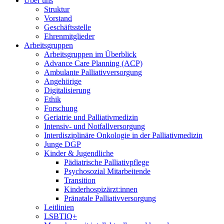
Über uns
Struktur
Vorstand
Geschäftsstelle
Ehrenmitglieder
Arbeitsgruppen
Arbeitsgruppen im Überblick
Advance Care Planning (ACP)
Ambulante Palliativversorgung
Angehörige
Digitalisierung
Ethik
Forschung
Geriatrie und Palliativmedizin
Intensiv- und Notfallversorgung
Interdisziplinäre Onkologie in der Palliativmedizin
Junge DGP
Kinder & Jugendliche
Pädiatrische Palliativpflege
Psychosozial Mitarbeitende
Transition
Kinderhospizärzt:innen
Pränatale Palliativversorgung
Leitlinien
LSBTIQ+