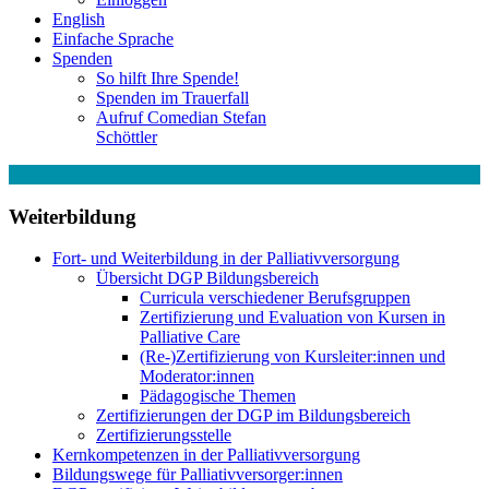
English
Einfache Sprache
Spenden
So hilft Ihre Spende!
Spenden im Trauerfall
Aufruf Comedian Stefan
Schöttler
Weiterbildung
Fort- und Weiterbildung in der Palliativversorgung
Übersicht DGP Bildungsbereich
Curricula verschiedener Berufsgruppen
Zertifizierung und Evaluation von Kursen in
Palliative Care
(Re-)Zertifizierung von Kursleiter:innen und
Moderator:innen
Pädagogische Themen
Zertifizierungen der DGP im Bildungsbereich
Zertifizierungsstelle
Kernkompetenzen in der Palliativversorgung
Bildungswege für Palliativversorger:innen