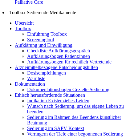
Palliative Care
Toolbox Sedierende Medikamente
Übersicht
Toolbox
Einführung Toolbox
Screeningtool
Aufklärung und Einwilligung
Checkliste Aufklärungsgespräch
Aufklärungsbogen Patient:innen
Aufklärungsbogen für rechtlich Vertretende
Arzneimittelbezogene Entscheidungshilfen
Dosisempfehlungen
Warnliste
Dokumentation
Dokumentationsbogen Gezielte Sedierung
Ethisch herausfordernde Situationen
Indikation Existenzielles Leiden
Wunsch nach Sedierung, um das eigene Leben zu
beenden
Sedierung im Rahmen des Beendens künstlicher
Beatmung
Sedierung im SAPV-Kontext
Verringern der Tiefe einer begonnenen Sedierung