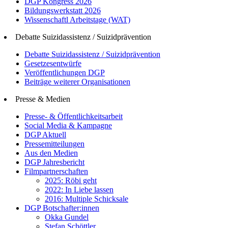
DGP Kongress 2026
Bildungswerkstatt 2026
Wissenschaftl Arbeitstage (WAT)
Debatte Suizidassistenz / Suizidprävention
Debatte Suizidassistenz / Suizidprävention
Gesetzesentwürfe
Veröffentlichungen DGP
Beiträge weiterer Organisationen
Presse & Medien
Presse- & Öffentlichkeitsarbeit
Social Media & Kampagne
DGP Aktuell
Pressemitteilungen
Aus den Medien
DGP Jahresbericht
Filmpartnerschaften
2025: Röbi geht
2022: In Liebe lassen
2016: Multiple Schicksale
DGP Botschafter:innen
Okka Gundel
Stefan Schöttler