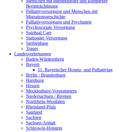
Menschen mit intellektueller und komplexer
Beeinträchtigung
Palliativversorgung und Menschen mit
Migrationsgeschichte
Palliativversorgung und Psychiatrie
Psychosoziale Versorgung
Spiritual Care
Stationäre Versorgung
Sterbephase
Trauer
Landesvertretungen
Baden-Württemberg
Bayern
11. Bayerischer Hospiz- und Palliativtag
Berlin / Brandenburg
Hamburg
Hessen
Mecklenburg-Vorpommern
Niedersachsen / Bremen
Nordrhein-Westfalen
Rheinland-Pfalz
Saarland
Sachsen
Sachsen-Anhalt
Schleswig-Holstein