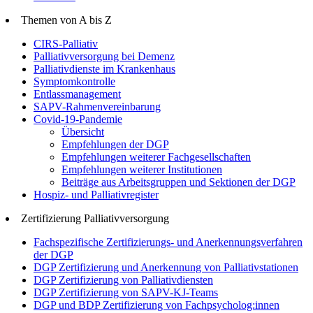
Themen von A bis Z
CIRS-Palliativ
Palliativversorgung bei Demenz
Palliativdienste im Krankenhaus
Symptomkontrolle
Entlassmanagement
SAPV-Rahmenvereinbarung
Covid-19-Pandemie
Übersicht
Empfehlungen der DGP
Empfehlungen weiterer Fachgesellschaften
Empfehlungen weiterer Institutionen
Beiträge aus Arbeitsgruppen und Sektionen der DGP
Hospiz- und Palliativregister
Zertifizierung Palliativversorgung
Fachspezifische Zertifizierungs- und Anerkennungsverfahren
der DGP
DGP Zertifizierung und Anerkennung von Palliativstationen
DGP Zertifizierung von Palliativdiensten
DGP Zertifizierung von SAPV-KJ-Teams
DGP und BDP Zertifizierung von Fachpsycholog:innen