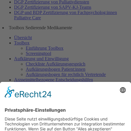
DGP Zertifizierung von Palliativdiensten
DGP Zertifizierung von SAPV-KJ-Teams
DGP und BDP Zertifizierung von Fachpsycholog:innen
Palliative Care
Toolbox Sedierende Medikamente
Übersicht
Toolbox
Einführung Toolbox
Screeningtool
Aufklärung und Einwilligung
Checkliste Aufklärungsgespräch
Aufklärungsbogen Patient:innen
Aufklärungsbogen für rechtlich Vertretende
Arzneimittelbezogene Entscheidungshilfen
Dosisempfehlungen
Warnliste
Dokumentation
Dokumentationsbogen Gezielte Sedierung
Ethisch herausfordernde Situationen
Indikation Existenzielles Leiden
Wunsch nach Sedierung, um das eigene Leben zu
beenden
Sedierung im Rahmen des Beendens künstlicher