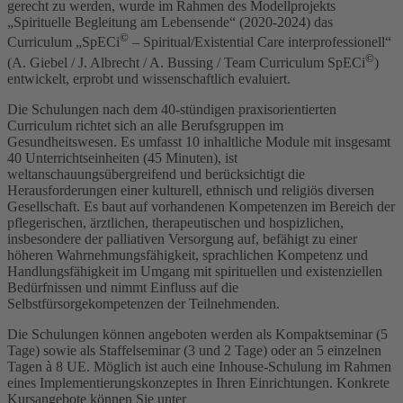
gerecht zu werden, wurde im Rahmen des Modellprojekts
„Spirituelle Begleitung am Lebensende“ (2020-2024) das
©
Curriculum „SpECi
– Spiritual/Existential Care interprofessionell“
©
(A. Giebel / J. Albrecht / A. Bussing / Team Curriculum SpECi
)
entwickelt, erprobt und wissenschaftlich evaluiert.
Die Schulungen nach dem 40-stündigen praxisorientierten
Curriculum richtet sich an alle Berufsgruppen im
Gesundheitswesen. Es umfasst 10 inhaltliche Module mit insgesamt
40 Unterrichtseinheiten (45 Minuten), ist
weltanschauungsübergreifend und berücksichtigt die
Herausforderungen einer kulturell, ethnisch und religiös diversen
Gesellschaft. Es baut auf vorhandenen Kompetenzen im Bereich der
pflegerischen, ärztlichen, therapeutischen und hospizlichen,
insbesondere der palliativen Versorgung auf, befähigt zu einer
höheren Wahrnehmungsfähigkeit, sprachlichen Kompetenz und
Handlungsfähigkeit im Umgang mit spirituellen und existenziellen
Bedürfnissen und nimmt Einfluss auf die
Selbstfürsorgekompetenzen der Teilnehmenden.
Die Schulungen können angeboten werden als Kompaktseminar (5
Tage) sowie als Staffelseminar (3 und 2 Tage) oder an 5 einzelnen
Tagen à 8 UE. Möglich ist auch eine Inhouse-Schulung im Rahmen
eines Implementierungskonzeptes in Ihren Einrichtungen. Konkrete
Kursangebote können Sie unter