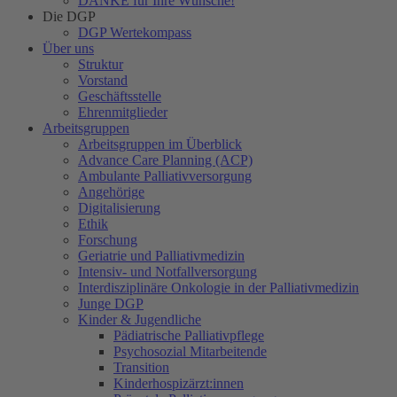
DANKE für Ihre Wünsche!
Die DGP
DGP Wertekompass
Über uns
Struktur
Vorstand
Geschäftsstelle
Ehrenmitglieder
Arbeitsgruppen
Arbeitsgruppen im Überblick
Advance Care Planning (ACP)
Ambulante Palliativversorgung
Angehörige
Digitalisierung
Ethik
Forschung
Geriatrie und Palliativmedizin
Intensiv- und Notfallversorgung
Interdisziplinäre Onkologie in der Palliativmedizin
Junge DGP
Kinder & Jugendliche
Pädiatrische Palliativpflege
Psychosozial Mitarbeitende
Transition
Kinderhospizärzt:innen