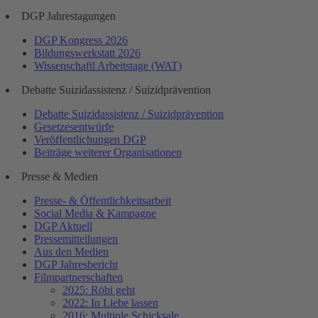
DGP Jahrestagungen
DGP Kongress 2026
Bildungswerkstatt 2026
Wissenschaftl Arbeitstage (WAT)
Debatte Suizidassistenz / Suizidprävention
Debatte Suizidassistenz / Suizidprävention
Gesetzesentwürfe
Veröffentlichungen DGP
Beiträge weiterer Organisationen
Presse & Medien
Presse- & Öffentlichkeitsarbeit
Social Media & Kampagne
DGP Aktuell
Pressemitteilungen
Aus den Medien
DGP Jahresbericht
Filmpartnerschaften
2025: Röbi geht
2022: In Liebe lassen
2016: Multiple Schicksale