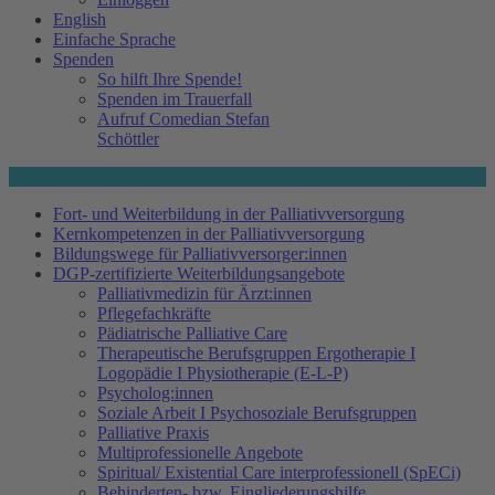
English
Einfache Sprache
Spenden
So hilft Ihre Spende!
Spenden im Trauerfall
Aufruf Comedian Stefan
Schöttler
Fort- und Weiterbildung in der Palliativversorgung
Kernkompetenzen in der Palliativversorgung
Bildungswege für Palliativversorger:innen
DGP-zertifizierte Weiterbildungsangebote
Palliativmedizin für Ärzt:innen
Pflegefachkräfte
Pädiatrische Palliative Care
Therapeutische Berufsgruppen Ergotherapie I
Logopädie I Physiotherapie (E-L-P)
Psycholog:innen
Soziale Arbeit I Psychosoziale Berufsgruppen
Palliative Praxis
Multiprofessionelle Angebote
Spiritual/ Existential Care interprofessionell (SpECi)
Behinderten- bzw. Eingliederungshilfe