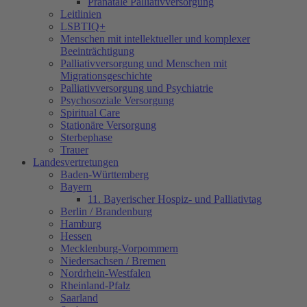
Pränatale Palliativversorgung
Leitlinien
LSBTIQ+
Menschen mit intellektueller und komplexer
Beeinträchtigung
Palliativversorgung und Menschen mit
Migrationsgeschichte
Palliativversorgung und Psychiatrie
Psychosoziale Versorgung
Spiritual Care
Stationäre Versorgung
Sterbephase
Trauer
Landesvertretungen
Baden-Württemberg
Bayern
11. Bayerischer Hospiz- und Palliativtag
Berlin / Brandenburg
Hamburg
Hessen
Mecklenburg-Vorpommern
Niedersachsen / Bremen
Nordrhein-Westfalen
Rheinland-Pfalz
Saarland