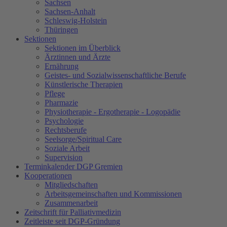
Sachsen
Sachsen-Anhalt
Schleswig-Holstein
Thüringen
Sektionen
Sektionen im Überblick
Ärztinnen und Ärzte
Ernährung
Geistes- und Sozialwissenschaftliche Berufe
Künstlerische Therapien
Pflege
Pharmazie
Physiotherapie - Ergotherapie - Logopädie
Psychologie
Rechtsberufe
Seelsorge/Spiritual Care
Soziale Arbeit
Supervision
Terminkalender DGP Gremien
Kooperationen
Mitgliedschaften
Arbeitsgemeinschaften und Kommissionen
Zusammenarbeit
Zeitschrift für Palliativmedizin
Zeitleiste seit DGP-Gründung