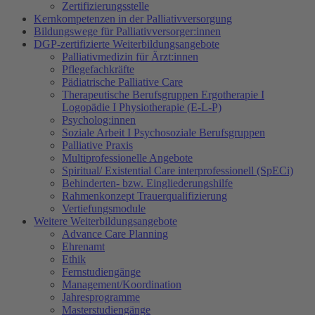
Zertifizierungsstelle
Kernkompetenzen in der Palliativversorgung
Bildungswege für Palliativversorger:innen
DGP-zertifizierte Weiterbildungsangebote
Palliativmedizin für Ärzt:innen
Pflegefachkräfte
Pädiatrische Palliative Care
Therapeutische Berufsgruppen Ergotherapie I
Logopädie I Physiotherapie (E-L-P)
Psycholog:innen
Soziale Arbeit I Psychosoziale Berufsgruppen
Palliative Praxis
Multiprofessionelle Angebote
Spiritual/ Existential Care interprofessionell (SpECi)
Behinderten- bzw. Eingliederungshilfe
Rahmenkonzept Trauerqualifizierung
Vertiefungsmodule
Weitere Weiterbildungsangebote
Advance Care Planning
Ehrenamt
Ethik
Fernstudiengänge
Management/Koordination
Jahresprogramme
Masterstudiengänge