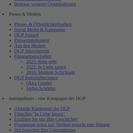
Beiträge weiterer Organisationen
Presse & Medien
Presse- & Öffentlichkeitsarbeit
Social Media & Kampagne
DGP Aktuell
Pressemitteilungen
Aus den Medien
DGP Jahresbericht
Filmpartnerschaften
2025: Röbi geht
2022: In Liebe lassen
2016: Multiple Schicksale
DGP Botschafter:innen
Okka Gundel
Stefan Schöttler
dasistpalliativ - eine Kampagne der DGP
Aktuelle Kampagne der DGP
Filmclips "In Liebe lassen"
Erzählen Sie uns Ihre Geschichte!
Prominente rufen auf: Sterben braucht eine Stimme
Wir brauchen Ihre Unterstützung