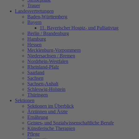
Trauer
Landesvertretungen
Baden-Württemberg
Bayern
11. Bayerischer Hospiz- und Palliativtag
Berlin / Brandenburg
Hamburg
Hessen
Mecklenburg-Vorpommern
Niedersachsen / Bremen
Nordrhein-Westfalen
Rheinland-Pfalz
Saarland
Sachsen
Sachsen-Anhalt
Schleswig-Holstein
Thüringen
Sektionen
Sektionen im Überblick
Ärztinnen und Ärzte
Ernährung
Geistes- und Sozialwissenschaftliche Berufe
Künstlerische Therapien
Pflege