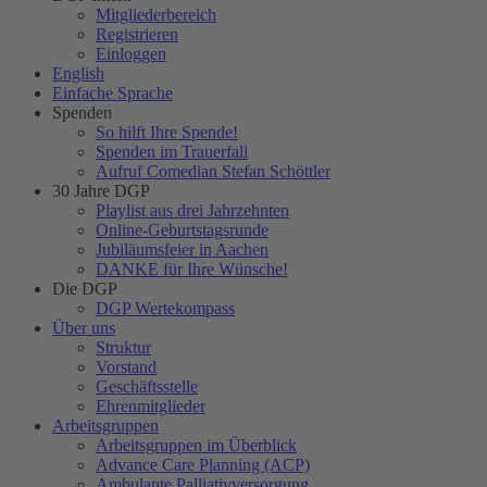
Mitgliederbereich
Registrieren
Einloggen
English
Einfache Sprache
Spenden
So hilft Ihre Spende!
Spenden im Trauerfall
Aufruf Comedian Stefan Schöttler
30 Jahre DGP
Playlist aus drei Jahrzehnten
Online-Geburtstagsrunde
Jubiläumsfeier in Aachen
DANKE für Ihre Wünsche!
Die DGP
DGP Wertekompass
Über uns
Struktur
Vorstand
Geschäftsstelle
Ehrenmitglieder
Arbeitsgruppen
Arbeitsgruppen im Überblick
Advance Care Planning (ACP)
Ambulante Palliativversorgung