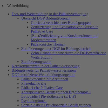
Weiterbildung
Fort- und Weiterbildung in der Palliativversorgung
Übersicht DGP Bildungsbereich
Curricula verschiedener Berufsgruppen
Zertifizierung und Evaluation von Kursen in
Palliative Care
(Re-)Zertifizierung von Kursleiter:innen und
Moderator:innen
Pädagogische Themen
Zertifizierungen der DGP im Bildungsbereich
Zehn Gründe für eine durch die DGP-zertifizierte
Weiterbildung
Zertifizierungsstelle
Kernkompetenzen in der Palliativversorgung
Bildungswege für Palliativversorger:innen
DGP-zertifizierte Weiterbildungsangebote
Palliativmedizin für Ärzt:innen
Pflegefachkräfte
Pädiatrische Palliative Care
Therapeutische Berufsgruppen Ergotherapie I
Logopädie I Physiotherapie (E-L-P)
Psycholog:innen
Soziale Arbeit I Psychosoziale Berufsgruppen