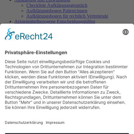
Checkliste Aufklärungsgespräch
Aufklärungsbogen Patient:innen
Aufklärungsbogen für rechtlich Vertretende
Arzneimittelbezogene Entscheidungshilfen
Dosisempfehlungen
Warnliste
Dokumentation
Dokumentationsbogen Gezielte Sedierung
Ethisch herausfordernde Situationen
Indikation Existenzielles Leiden
Wunsch nach Sedierung, um das eigene Leben zu
beenden
Sedierung im Rahmen des Beendens künstlicher
Beatmung
Sedierung im SAPV-Kontext
Verringern der Tiefe einer begonnenen Sedierung
Sedierung zur Leidenslinderung vs. zur Abwendung
von Selbst- oder Fremdgefährdung
Informationen für Patientinnen/Patienten und Angehörige
Informationsbroschüre für Patient:innen/Angehörige
Handreichung für Zugehörige
Was kommt auf Sie zu? Was ist zu beachten?
Erläuterung für Patient:innen/Angehörige
Übersicht iSedPall