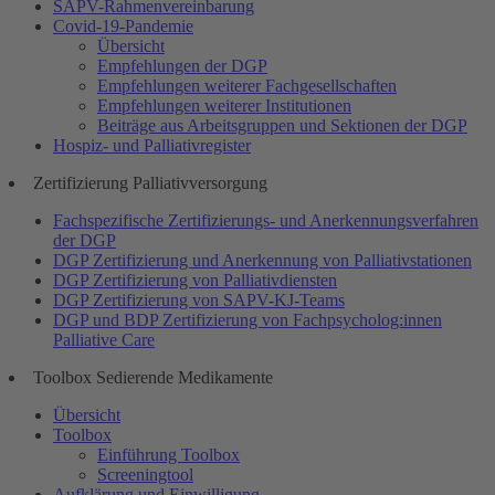
SAPV-Rahmenvereinbarung
Covid-19-Pandemie
Übersicht
Empfehlungen der DGP
Empfehlungen weiterer Fachgesellschaften
Empfehlungen weiterer Institutionen
Beiträge aus Arbeitsgruppen und Sektionen der DGP
Hospiz- und Palliativregister
Zertifizierung Palliativversorgung
Fachspezifische Zertifizierungs- und Anerkennungsverfahren
der DGP
DGP Zertifizierung und Anerkennung von Palliativstationen
DGP Zertifizierung von Palliativdiensten
DGP Zertifizierung von SAPV-KJ-Teams
DGP und BDP Zertifizierung von Fachpsycholog:innen
Palliative Care
Toolbox Sedierende Medikamente
Übersicht
Toolbox
Einführung Toolbox
Screeningtool
Aufklärung und Einwilligung