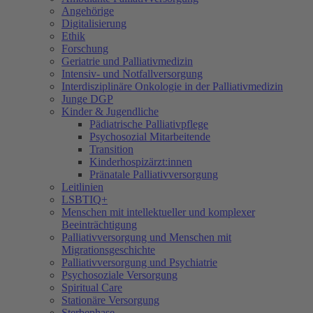
Angehörige
Digitalisierung
Ethik
Forschung
Geriatrie und Palliativmedizin
Intensiv- und Notfallversorgung
Interdisziplinäre Onkologie in der Palliativmedizin
Junge DGP
Kinder & Jugendliche
Pädiatrische Palliativpflege
Psychosozial Mitarbeitende
Transition
Kinderhospizärzt:innen
Pränatale Palliativversorgung
Leitlinien
LSBTIQ+
Menschen mit intellektueller und komplexer
Beeinträchtigung
Palliativversorgung und Menschen mit
Migrationsgeschichte
Palliativversorgung und Psychiatrie
Psychosoziale Versorgung
Spiritual Care
Stationäre Versorgung
Sterbephase