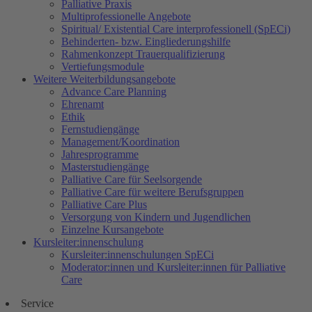
Palliative Praxis
Multiprofessionelle Angebote
Spiritual/ Existential Care interprofessionell (SpECi)
Behinderten- bzw. Eingliederungshilfe
Rahmenkonzept Trauerqualifizierung
Vertiefungsmodule
Weitere Weiterbildungsangebote
Advance Care Planning
Ehrenamt
Ethik
Fernstudiengänge
Management/Koordination
Jahresprogramme
Masterstudiengänge
Palliative Care für Seelsorgende
Palliative Care für weitere Berufsgruppen
Palliative Care Plus
Versorgung von Kindern und Jugendlichen
Einzelne Kursangebote
Kursleiter:innenschulung
Kursleiter:innenschulungen SpECi
Moderator:innen und Kursleiter:innen für Palliative
Care
Service