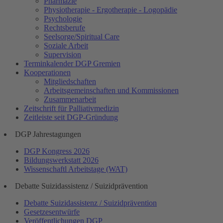
Pharmazie
Physiotherapie - Ergotherapie - Logopädie
Psychologie
Rechtsberufe
Seelsorge/Spiritual Care
Soziale Arbeit
Supervision
Terminkalender DGP Gremien
Kooperationen
Mitgliedschaften
Arbeitsgemeinschaften und Kommissionen
Zusammenarbeit
Zeitschrift für Palliativmedizin
Zeitleiste seit DGP-Gründung
DGP Jahrestagungen
DGP Kongress 2026
Bildungswerkstatt 2026
Wissenschaftl Arbeitstage (WAT)
Debatte Suizidassistenz / Suizidprävention
Debatte Suizidassistenz / Suizidprävention
Gesetzesentwürfe
Veröffentlichungen DGP