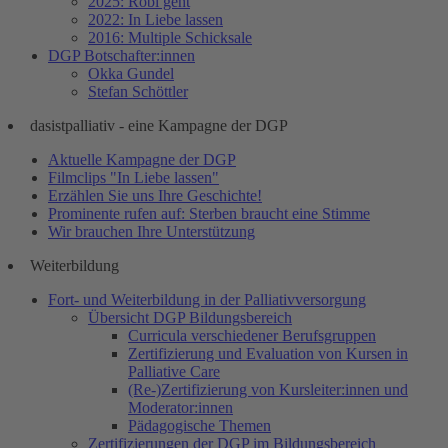
2025: Röbi geht
2022: In Liebe lassen
2016: Multiple Schicksale
DGP Botschafter:innen
Okka Gundel
Stefan Schöttler
dasistpalliativ - eine Kampagne der DGP
Aktuelle Kampagne der DGP
Filmclips "In Liebe lassen"
Erzählen Sie uns Ihre Geschichte!
Prominente rufen auf: Sterben braucht eine Stimme
Wir brauchen Ihre Unterstützung
Weiterbildung
Fort- und Weiterbildung in der Palliativversorgung
Übersicht DGP Bildungsbereich
Curricula verschiedener Berufsgruppen
Zertifizierung und Evaluation von Kursen in
Palliative Care
(Re-)Zertifizierung von Kursleiter:innen und
Moderator:innen
Pädagogische Themen
Zertifizierungen der DGP im Bildungsbereich