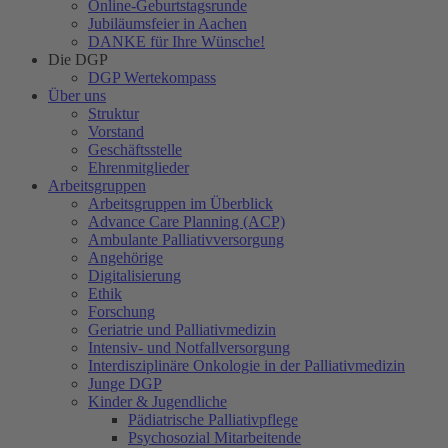
Online-Geburtstagsrunde
Jubiläumsfeier in Aachen
DANKE für Ihre Wünsche!
Die DGP
DGP Wertekompass
Über uns
Struktur
Vorstand
Geschäftsstelle
Ehrenmitglieder
Arbeitsgruppen
Arbeitsgruppen im Überblick
Advance Care Planning (ACP)
Ambulante Palliativversorgung
Angehörige
Digitalisierung
Ethik
Forschung
Geriatrie und Palliativmedizin
Intensiv- und Notfallversorgung
Interdisziplinäre Onkologie in der Palliativmedizin
Junge DGP
Kinder & Jugendliche
Pädiatrische Palliativpflege
Psychosozial Mitarbeitende