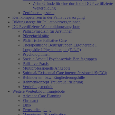
Zehn Gründe für eine durch die DGP-zertifizierte
Weiterbildung
Zertifizierungsstelle
Kernkompetenzen in der Palliativversorgung
Bildungswege für Palliativversorger:innen
DGP-zertifizierte Weiterbildungsangebote
Palliativmedizin für Ärzt:innen
Pflegefachkräfte
Pädiatrische Palliative Care
Therapeutische Berufsgruppen Ergotherapie I
Logopädie I Physiotherapie (E-L-P)
Psycholog:innen
Soziale Arbeit I Psychosoziale Berufsgruppen
Palliative Praxis
Multiprofessionelle Angebote
Spiritual/ Existential Care interprofessionell (SpECi)
Behinderten- bzw. Eingliederungshilfe
Rahmenkonzept Trauerqualifizierung
Vertiefungsmodule
Weitere Weiterbildungsangebote
Advance Care Planning
Ehrenamt
Ethik
Fernstudiengänge
Management/Koordination