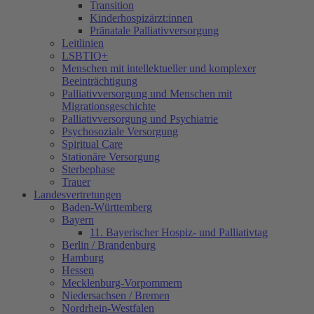
Transition
Kinderhospizärzt:innen
Pränatale Palliativversorgung
Leitlinien
LSBTIQ+
Menschen mit intellektueller und komplexer
Beeinträchtigung
Palliativversorgung und Menschen mit
Migrationsgeschichte
Palliativversorgung und Psychiatrie
Psychosoziale Versorgung
Spiritual Care
Stationäre Versorgung
Sterbephase
Trauer
Landesvertretungen
Baden-Württemberg
Bayern
11. Bayerischer Hospiz- und Palliativtag
Berlin / Brandenburg
Hamburg
Hessen
Mecklenburg-Vorpommern
Niedersachsen / Bremen
Nordrhein-Westfalen