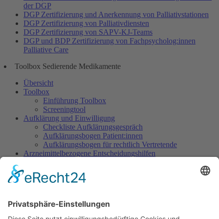
der DGP
DGP Zertifizierung und Anerkennung von Palliativstationen
DGP Zertifizierung von Palliativdiensten
DGP Zertifizierung von SAPV-KJ-Teams
DGP und BDP Zertifizierung von Fachpsycholog:innen
Palliative Care
Toolbox Sedierende Medikamente
Übersicht
Toolbox
Einführung Toolbox
Screeningtool
Aufklärung und Einwilligung
Checkliste Aufklärungsgespräch
Aufklärungsbogen Patient:innen
Aufklärungsbogen für rechtlich Vertretende
Arzneimittelbezogene Entscheidungshilfen
Dosisempfehlungen
Warnliste
Dokumentation
Dokumentationsbogen Gezielte Sedierung
Ethisch herausfordernde Situationen
Indikation Existenzielles Leiden
Wunsch nach Sedierung, um das eigene Leben zu