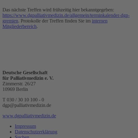
Das nächste Treffen wird frühzeitig hier bekanntgegeben:
https://www.dgpalliativmedizin.de/allgemein/terminkalender-dgp-
gremien
. Protokolle der Treffen finden Sie im
internen
Mitgliederbereich
.
Deutsche Gesellschaft
für Palliativmedizin e. V.
Zimmerstr. 26/27
10969 Berlin
T 030 / 30 10 100 - 0
dgp@palliativmedizin.de
www.dgpalliativmedizin.de
Impressum
Datenschutzerklärung
Suchen