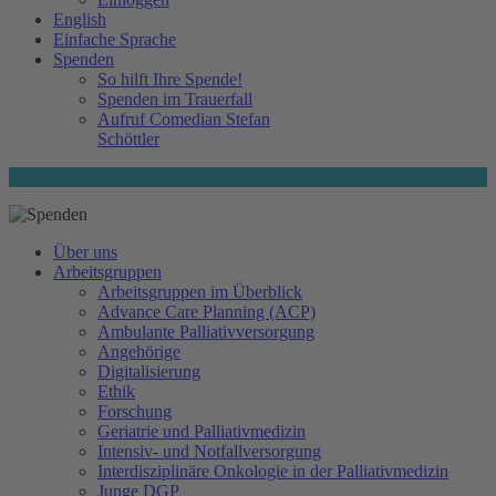
English
Einfache Sprache
Spenden
So hilft Ihre Spende!
Spenden im Trauerfall
Aufruf Comedian Stefan
Schöttler
Über uns
Arbeitsgruppen
Arbeitsgruppen im Überblick
Advance Care Planning (ACP)
Ambulante Palliativversorgung
Angehörige
Digitalisierung
Ethik
Forschung
Geriatrie und Palliativmedizin
Intensiv- und Notfallversorgung
Interdisziplinäre Onkologie in der Palliativmedizin
Junge DGP