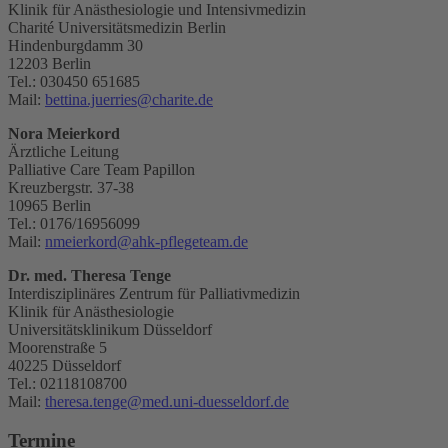
Klinik für Anästhesiologie und Intensivmedizin
Charité Universitätsmedizin Berlin
Hindenburgdamm 30
12203 Berlin
Tel.: 030450 651685
Mail:
bettina.juerries@charite.de
Nora Meierkord
Ärztliche Leitung
Palliative Care Team Papillon
Kreuzbergstr. 37-38
10965 Berlin
Tel.: 0176/16956099
Mail:
nmeierkord@ahk-pflegeteam.de
Dr. med. Theresa Tenge
Interdisziplinäres Zentrum für Palliativmedizin
Klinik für Anästhesiologie
Universitätsklinikum Düsseldorf
Moorenstraße 5
40225 Düsseldorf
Tel.: 02118108700
Mail:
theresa.tenge@med.uni-duesseldorf.de
Termine