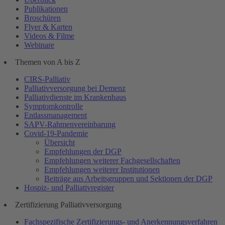
Publikationen
Broschüren
Flyer & Karten
Videos & Filme
Webinare
Themen von A bis Z
CIRS-Palliativ
Palliativversorgung bei Demenz
Palliativdienste im Krankenhaus
Symptomkontrolle
Entlassmanagement
SAPV-Rahmenvereinbarung
Covid-19-Pandemie
Übersicht
Empfehlungen der DGP
Empfehlungen weiterer Fachgesellschaften
Empfehlungen weiterer Institutionen
Beiträge aus Arbeitsgruppen und Sektionen der DGP
Hospiz- und Palliativregister
Zertifizierung Palliativversorgung
Fachspezifische Zertifizierungs- und Anerkennungsverfahren