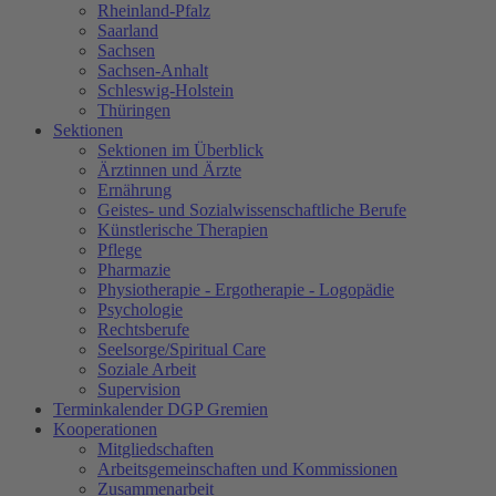
Rheinland-Pfalz
Saarland
Sachsen
Sachsen-Anhalt
Schleswig-Holstein
Thüringen
Sektionen
Sektionen im Überblick
Ärztinnen und Ärzte
Ernährung
Geistes- und Sozialwissenschaftliche Berufe
Künstlerische Therapien
Pflege
Pharmazie
Physiotherapie - Ergotherapie - Logopädie
Psychologie
Rechtsberufe
Seelsorge/Spiritual Care
Soziale Arbeit
Supervision
Terminkalender DGP Gremien
Kooperationen
Mitgliedschaften
Arbeitsgemeinschaften und Kommissionen
Zusammenarbeit