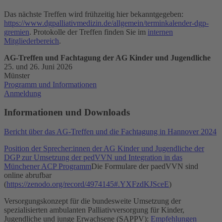
Das nächste Treffen wird frühzeitig hier bekanntgegeben:
https://www.dgpalliativmedizin.de/allgemein/terminkalender-dgp-
gremien
. Protokolle der Treffen finden Sie im
internen
Mitgliederbereich
.
AG-Treffen und Fachtagung der AG Kinder und Jugendliche
25. und 26. Juni 2026
Münster
Programm und Informationen
Anmeldung
Informationen und Downloads
Bericht über das AG-Treffen und die Fachtagung in Hannover 2024
Position der Sprecher:innen der AG Kinder und Jugendliche der
DGP zur Umsetzung der pedVVN und Integration in das
Münchener ACP Programm
Die Formulare der paedVVN sind
online abrufbar
(
https://zenodo.org/record/4974145#.YXFzdKJSceE
)
Versorgungskonzept für die bundesweite Umsetzung der
spezialisierten ambulanten Palliativversorgung für Kinder,
Jugendliche und junge Erwachsene (SAPPV):
Empfehlungen