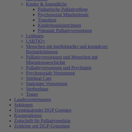
Kinder & Jugendliche
Pädiatrische Palliativpflege
Psychosozial Mitarbeitende
Transition
Kinderhospizärzt:innen
Pränatale Palliativversorgung
Leitlinien
LSBTIQ+
Menschen mit intellektueller und komplexer
Beeinträchtigung
Palliativversorgung und Menschen mit
Migrationsgeschichte
Palliativversorgung und Psychiatrie
Psychosoziale Versorgung
Spiritual Care
Stationäre Versorgung
Sterbephase
Trauer
Landesvertretungen
Sektionen
Terminkalender DGP Gremien
Kooperationen
Zeitschrift für Palliativmedizin
Zeitleiste seit DGP-Gründung