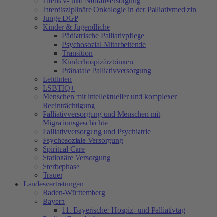
Intensiv- und Notfallversorgung
Interdisziplinäre Onkologie in der Palliativmedizin
Junge DGP
Kinder & Jugendliche
Pädiatrische Palliativpflege
Psychosozial Mitarbeitende
Transition
Kinderhospizärzt:innen
Pränatale Palliativversorgung
Leitlinien
LSBTIQ+
Menschen mit intellektueller und komplexer
Beeinträchtigung
Palliativversorgung und Menschen mit
Migrationsgeschichte
Palliativversorgung und Psychiatrie
Psychosoziale Versorgung
Spiritual Care
Stationäre Versorgung
Sterbephase
Trauer
Landesvertretungen
Baden-Württemberg
Bayern
11. Bayerischer Hospiz- und Palliativtag