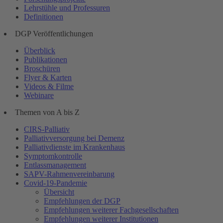
Lehrstühle und Professuren
Definitionen
DGP Veröffentlichungen
Überblick
Publikationen
Broschüren
Flyer & Karten
Videos & Filme
Webinare
Themen von A bis Z
CIRS-Palliativ
Palliativversorgung bei Demenz
Palliativdienste im Krankenhaus
Symptomkontrolle
Entlassmanagement
SAPV-Rahmenvereinbarung
Covid-19-Pandemie
Übersicht
Empfehlungen der DGP
Empfehlungen weiterer Fachgesellschaften
Empfehlungen weiterer Institutionen