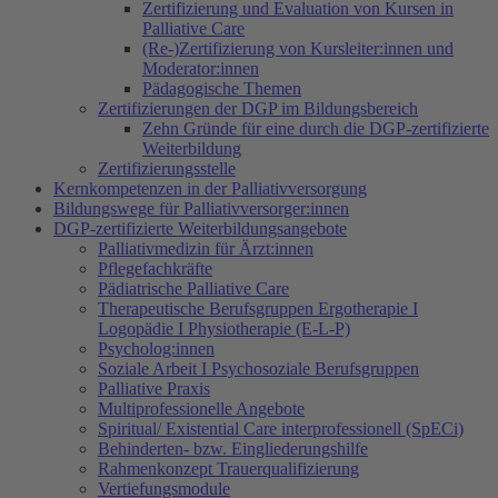
Zertifizierung und Evaluation von Kursen in
Palliative Care
(Re-)Zertifizierung von Kursleiter:innen und
Moderator:innen
Pädagogische Themen
Zertifizierungen der DGP im Bildungsbereich
Zehn Gründe für eine durch die DGP-zertifizierte
Weiterbildung
Zertifizierungsstelle
Kernkompetenzen in der Palliativversorgung
Bildungswege für Palliativversorger:innen
DGP-zertifizierte Weiterbildungsangebote
Palliativmedizin für Ärzt:innen
Pflegefachkräfte
Pädiatrische Palliative Care
Therapeutische Berufsgruppen Ergotherapie I
Logopädie I Physiotherapie (E-L-P)
Psycholog:innen
Soziale Arbeit I Psychosoziale Berufsgruppen
Palliative Praxis
Multiprofessionelle Angebote
Spiritual/ Existential Care interprofessionell (SpECi)
Behinderten- bzw. Eingliederungshilfe
Rahmenkonzept Trauerqualifizierung
Vertiefungsmodule