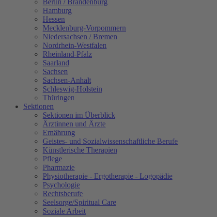
Berlin / Brandenburg
Hamburg
Hessen
Mecklenburg-Vorpommern
Niedersachsen / Bremen
Nordrhein-Westfalen
Rheinland-Pfalz
Saarland
Sachsen
Sachsen-Anhalt
Schleswig-Holstein
Thüringen
Sektionen
Sektionen im Überblick
Ärztinnen und Ärzte
Ernährung
Geistes- und Sozialwissenschaftliche Berufe
Künstlerische Therapien
Pflege
Pharmazie
Physiotherapie - Ergotherapie - Logopädie
Psychologie
Rechtsberufe
Seelsorge/Spiritual Care
Soziale Arbeit