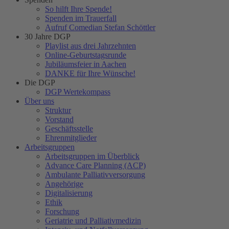
So hilft Ihre Spende!
Spenden im Trauerfall
Aufruf Comedian Stefan Schöttler
30 Jahre DGP
Playlist aus drei Jahrzehnten
Online-Geburtstagsrunde
Jubiläumsfeier in Aachen
DANKE für Ihre Wünsche!
Die DGP
DGP Wertekompass
Über uns
Struktur
Vorstand
Geschäftsstelle
Ehrenmitglieder
Arbeitsgruppen
Arbeitsgruppen im Überblick
Advance Care Planning (ACP)
Ambulante Palliativversorgung
Angehörige
Digitalisierung
Ethik
Forschung
Geriatrie und Palliativmedizin