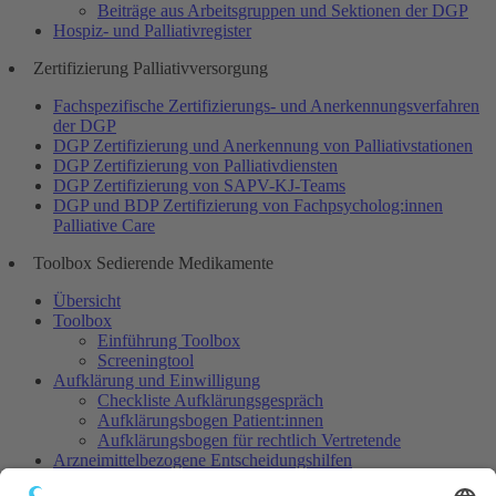
Beiträge aus Arbeitsgruppen und Sektionen der DGP
Hospiz- und Palliativregister
Zertifizierung Palliativversorgung
Fachspezifische Zertifizierungs- und Anerkennungsverfahren
der DGP
DGP Zertifizierung und Anerkennung von Palliativstationen
DGP Zertifizierung von Palliativdiensten
DGP Zertifizierung von SAPV-KJ-Teams
DGP und BDP Zertifizierung von Fachpsycholog:innen
Palliative Care
Toolbox Sedierende Medikamente
Übersicht
Toolbox
Einführung Toolbox
Screeningtool
Aufklärung und Einwilligung
Checkliste Aufklärungsgespräch
Aufklärungsbogen Patient:innen
Aufklärungsbogen für rechtlich Vertretende
Arzneimittelbezogene Entscheidungshilfen
Dosisempfehlungen