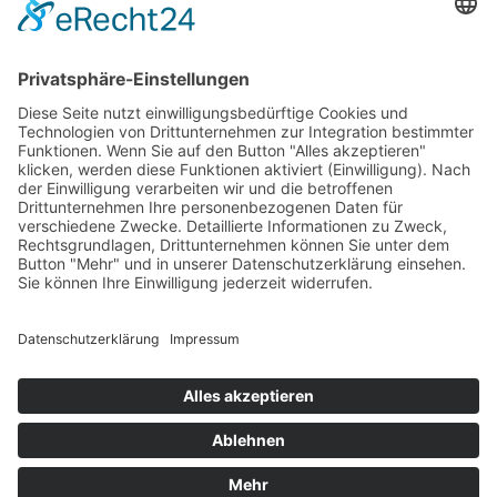
Warnliste
Dokumentation
Dokumentationsbogen Gezielte Sedierung
Ethisch herausfordernde Situationen
Indikation Existenzielles Leiden
Wunsch nach Sedierung, um das eigene Leben zu
beenden
Sedierung im Rahmen des Beendens künstlicher
Beatmung
Sedierung im SAPV-Kontext
Verringern der Tiefe einer begonnenen Sedierung
Sedierung zur Leidenslinderung vs. zur Abwendung
von Selbst- oder Fremdgefährdung
Informationen für Patientinnen/Patienten und Angehörige
Informationsbroschüre für Patient:innen/Angehörige
Handreichung für Zugehörige
Was kommt auf Sie zu? Was ist zu beachten?
Erläuterung für Patient:innen/Angehörige
Übersicht iSedPall
Übertherapie am Lebensende
Übertherapie am Lebensende: Handlungsempfehlungen für
Notfallmedizin, Intensivmedizin und Onkologie
Fachgespräch zu politischen Handlungsoptionen I DGP