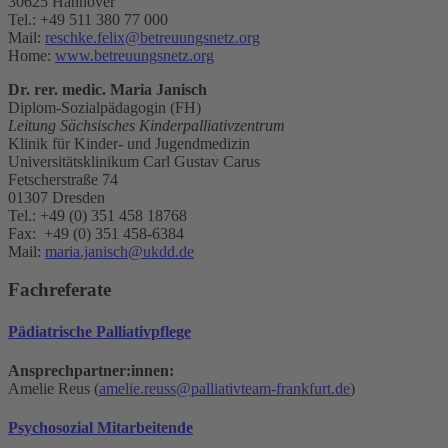
30625 Hannover
Tel.: +49 511 380 77 000
Mail:
reschke.felix@betreuungsnetz.org
Home:
www.betreuungsnetz.org
Dr. rer. medic. Maria Janisch
Diplom-Sozialpädagogin (FH)
Leitung Sächsisches Kinderpalliativzentrum
Klinik für Kinder- und Jugendmedizin
Universitätsklinikum Carl Gustav Carus
Fetscherstraße 74
01307 Dresden
Tel.: +49 (0) 351 458 18768
Fax: +49 (0) 351 458-6384
Mail:
maria.janisch@ukdd.de
Fachreferate
Pädiatrische Palliativpflege
Ansprechpartner:innen:
Amelie Reus (
amelie.reuss@palliativteam-frankfurt.de
)
Psychosozial Mitarbeitende