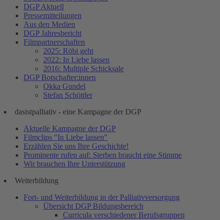
DGP Aktuell
Pressemitteilungen
Aus den Medien
DGP Jahresbericht
Filmpartnerschaften
2025: Röbi geht
2022: In Liebe lassen
2016: Multiple Schicksale
DGP Botschafter:innen
Okka Gundel
Stefan Schöttler
dasistpalliativ - eine Kampagne der DGP
Aktuelle Kampagne der DGP
Filmclips "In Liebe lassen"
Erzählen Sie uns Ihre Geschichte!
Prominente rufen auf: Sterben braucht eine Stimme
Wir brauchen Ihre Unterstützung
Weiterbildung
Fort- und Weiterbildung in der Palliativversorgung
Übersicht DGP Bildungsbereich
Curricula verschiedener Berufsgruppen