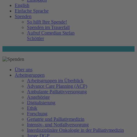
English
Einfache Sprache
Spenden
So hilft Ihre Spende!
Spenden im Trauerfall
Aufruf Comedian Stefan
Schöttler
Über uns
Arbeitsgruppen
Arbeitsgruppen im Überblick
Advance Care Planning (ACP)
Ambulante Palliativversorgung
Angehörige
Digitalisierung
Ethik
Forschung
Geriatrie und Palliativmedizin
Intensiv- und Notfallversorgung
Interdisziplinäre Onkologie in der Palliativmedizin
Junge DGP