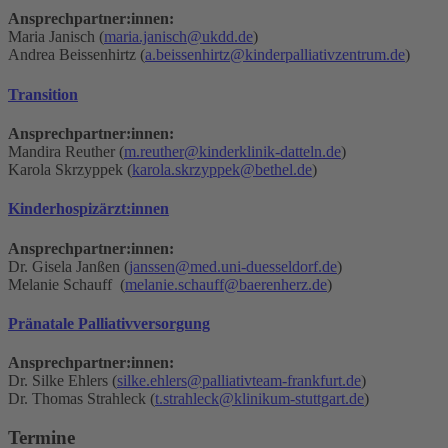
Ansprechpartner:innen:
Maria Janisch (
maria.janisch@ukdd.de
)
Andrea Beissenhirtz (
a.beissenhirtz@kinderpalliativzentrum.de
)
Transition
Ansprechpartner:innen:
Mandira Reuther (
m.reuther@kinderklinik-datteln.de
)
Karola Skrzyppek (
karola.skrzyppek@bethel.de
)
Kinderhospizärzt:innen
Ansprechpartner:innen:
Dr. Gisela Janßen (
janssen@med.uni-duesseldorf.de
)
Melanie Schauff (
melanie.schauff@baerenherz.de
)
Pränatale Palliativversorgung
Ansprechpartner:innen:
Dr. Silke Ehlers (
silke.ehlers@palliativteam-frankfurt.de
)
Dr. Thomas Strahleck (
t.strahleck@klinikum-stuttgart.de
)
Termine