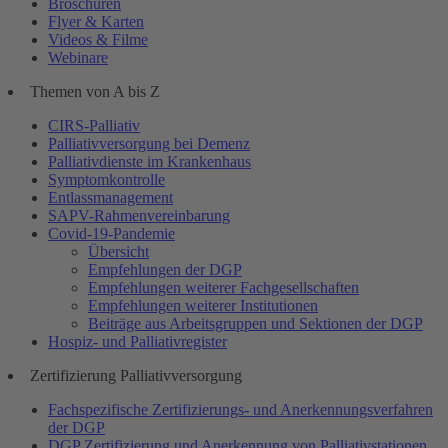
Broschüren
Flyer & Karten
Videos & Filme
Webinare
Themen von A bis Z
CIRS-Palliativ
Palliativversorgung bei Demenz
Palliativdienste im Krankenhaus
Symptomkontrolle
Entlassmanagement
SAPV-Rahmenvereinbarung
Covid-19-Pandemie
Übersicht
Empfehlungen der DGP
Empfehlungen weiterer Fachgesellschaften
Empfehlungen weiterer Institutionen
Beiträge aus Arbeitsgruppen und Sektionen der DGP
Hospiz- und Palliativregister
Zertifizierung Palliativversorgung
Fachspezifische Zertifizierungs- und Anerkennungsverfahren
der DGP
DGP Zertifizierung und Anerkennung von Palliativstationen