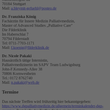
70184 Stuttgart
Mail:
a.bleymit-gefuehl@posteo.de
Dr. Franziska König
Fachärztin für Innere Medizin Palliativmedizin,
Master of Advanced Studies „Palliative Care"
Die Filderklinik
Im Haberschlai 7
70794 Filderstadt
Tel: 0711-7703-1171
Mail:
f.koenig@filderklinik.de
Dr. Nicole Pakaki
Hausärztlich tätige Internistin,
Palliativmedizinerin im SAPV Team Ludwigsburg
John-F.Kennedy-Allee 38
70806 Kornwestheim
Tel.: 0172 8762740
Mail:
n.pakaki@web.de
Termine
Das nächste Treffen wird frühzeitig hier bekanntgegeben:
https://www.dgpalliativmedizin.de/allgemein/terminkalender-dgp-