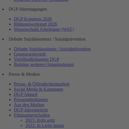
DGP Jahrestagungen
DGP Kongress 2026
Bildungswerkstatt 2026
Wissenschaftl Arbeitstage (WAT)
Debatte Suizidassistenz / Suizidprävention
Debatte Suizidassistenz / Suizidprävention
Gesetzesentwürfe
Veröffentlichungen DGP
Beiträge weiterer Organisationen
Presse & Medien
Presse- & Öffentlichkeitsarbeit
Social Media & Kampagne
DGP Aktuell
Pressemitteilungen
Aus den Medien
DGP Jahresbericht
Filmpartnerschaften
2025: Röbi geht
2022: In Liebe lassen