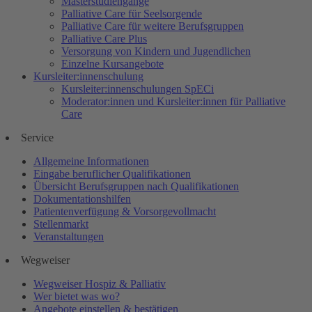
Masterstudiengänge
Palliative Care für Seelsorgende
Palliative Care für weitere Berufsgruppen
Palliative Care Plus
Versorgung von Kindern und Jugendlichen
Einzelne Kursangebote
Kursleiter:innenschulung
Kursleiter:innenschulungen SpECi
Moderator:innen und Kursleiter:innen für Palliative
Care
Service
Allgemeine Informationen
Eingabe beruflicher Qualifikationen
Übersicht Berufsgruppen nach Qualifikationen
Dokumentationshilfen
Patientenverfügung & Vorsorgevollmacht
Stellenmarkt
Veranstaltungen
Wegweiser
Wegweiser Hospiz & Palliativ
Wer bietet was wo?
Angebote einstellen & bestätigen