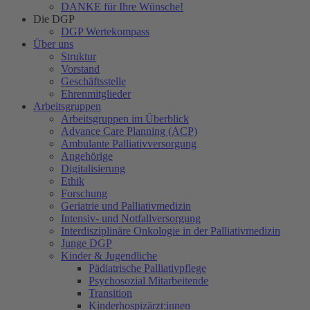
DANKE für Ihre Wünsche!
Die DGP
DGP Wertekompass
Über uns
Struktur
Vorstand
Geschäftsstelle
Ehrenmitglieder
Arbeitsgruppen
Arbeitsgruppen im Überblick
Advance Care Planning (ACP)
Ambulante Palliativversorgung
Angehörige
Digitalisierung
Ethik
Forschung
Geriatrie und Palliativmedizin
Intensiv- und Notfallversorgung
Interdisziplinäre Onkologie in der Palliativmedizin
Junge DGP
Kinder & Jugendliche
Pädiatrische Palliativpflege
Psychosozial Mitarbeitende
Transition
Kinderhospizärzt:innen