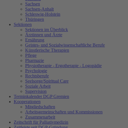
Sachsen
Sachsen-Anhalt
Schleswig-Holstein
Thüringen
Sektionen
Sektionen im Überblick
Ärztinnen und Ärzte
Ernährung
Geistes- und Sozialwissenschaftliche Berufe
Künstlerische Therapien
Pflege
Pharmazie
Physiotherapie - Ergotherapie - Logopädie
Psychologie
Rechtsberufe
Seelsorge/Spiritual Care
Soziale Arbeit
Supervision
Terminkalender DGP Gremien
Kooperationen
Mitgliedschaften
Arbeitsgemeinschaften und Kommissionen
Zusammenarbeit
Zeitschrift für Palliativmedizin
Zeitleiste seit DGP-Gründung