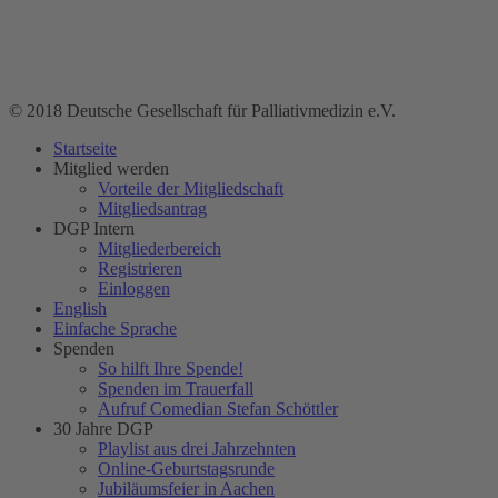
© 2018 Deutsche Gesellschaft für Palliativmedizin e.V.
Startseite
Mitglied werden
Vorteile der Mitgliedschaft
Mitgliedsantrag
DGP Intern
Mitgliederbereich
Registrieren
Einloggen
English
Einfache Sprache
Spenden
So hilft Ihre Spende!
Spenden im Trauerfall
Aufruf Comedian Stefan Schöttler
30 Jahre DGP
Playlist aus drei Jahrzehnten
Online-Geburtstagsrunde
Jubiläumsfeier in Aachen