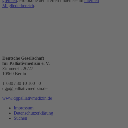
gremien
. Protokolle der Treffen finden sie im
internen
Mitgliederbereich
.
Deutsche Gesellschaft
für Palliativmedizin e. V.
Zimmerstr. 26/27
10969 Berlin
T 030 / 30 10 100 - 0
dgp@palliativmedizin.de
www.dgpalliativmedizin.de
Impressum
Datenschutzerklärung
Suchen