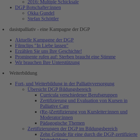
2016: Multiple Schicksale
DGP Botschafter:innen
Okka Gundel
Stefan Schöttler
dasistpalliativ - eine Kampagne der DGP
Aktuelle Kampagne der DGP
Filmclips "In Liebe lassen"
Erzählen Sie uns Ihre Geschichte!
Prominente rufen auf: Sterben braucht eine Stimme
Wir brauchen Ihre Unterstützung
Weiterbildung
Fort- und Weiterbildung in der Palliativversorgung
Übersicht DGP Bildungsbereich
Curricula verschiedener Berufsgruppen
Zertifizierung und Evaluation von Kursen in
Palliative Care
(Re-)Zertifizierung von Kursleiter:innen und
Moderator:innen
Pädagogische Themen
Zertifizierungen der DGP im Bildungsbereich
Zehn Gründe für eine durch die DGP-zertifizierte
Weiterbildung