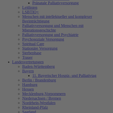
Pränatale Palliativversorgung
Leitlinien
LSBTIQ+
Menschen mit intellektueller und komplexer
Beeinträchtigung
Palliativversorgung und Menschen mit
Migrationsgeschichte
Palliativversorgung und Psychiatrie
Psychosoziale Versorgung
Spiritual Care
Stationäre Versorgung
Sterbephase
Trauer
Landesvertretungen
Baden-Württemberg
Bayern
11. Bayerischer Hospiz- und Palliativtag
Berlin / Brandenburg
Hamburg
Hessen
Mecklenburg-Vorpommern
Niedersachsen / Bremen
Nordrhein-Westfalen
Rheinland-Pfalz
Saarland