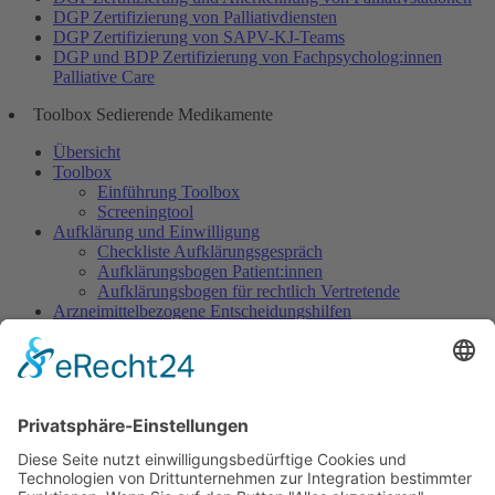
DGP Zertifizierung von Palliativdiensten
DGP Zertifizierung von SAPV-KJ-Teams
DGP und BDP Zertifizierung von Fachpsycholog:innen
Palliative Care
Toolbox Sedierende Medikamente
Übersicht
Toolbox
Einführung Toolbox
Screeningtool
Aufklärung und Einwilligung
Checkliste Aufklärungsgespräch
Aufklärungsbogen Patient:innen
Aufklärungsbogen für rechtlich Vertretende
Arzneimittelbezogene Entscheidungshilfen
Dosisempfehlungen
Warnliste
Dokumentation
Dokumentationsbogen Gezielte Sedierung
Ethisch herausfordernde Situationen
Indikation Existenzielles Leiden
Wunsch nach Sedierung, um das eigene Leben zu
beenden
Sedierung im Rahmen des Beendens künstlicher