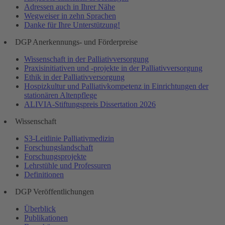
Adressen auch in Ihrer Nähe
Wegweiser in zehn Sprachen
Danke für Ihre Unterstützung!
DGP Anerkennungs- und Förderpreise
Wissenschaft in der Palliativversorgung
Praxisinitiativen und -projekte in der Palliativversorgung
Ethik in der Palliativversorgung
Hospizkultur und Palliativkompetenz in Einrichtungen der
stationären Altenpflege
ALIVIA-Stiftungspreis Dissertation 2026
Wissenschaft
S3-Leitlinie Palliativmedizin
Forschungslandschaft
Forschungsprojekte
Lehrstühle und Professuren
Definitionen
DGP Veröffentlichungen
Überblick
Publikationen