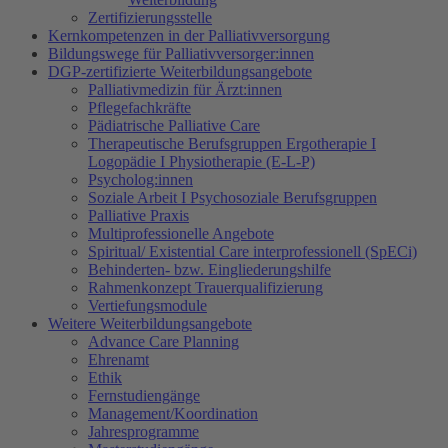
Zertifizierungsstelle
Kernkompetenzen in der Palliativversorgung
Bildungswege für Palliativversorger:innen
DGP-zertifizierte Weiterbildungsangebote
Palliativmedizin für Ärzt:innen
Pflegefachkräfte
Pädiatrische Palliative Care
Therapeutische Berufsgruppen Ergotherapie I
Logopädie I Physiotherapie (E-L-P)
Psycholog:innen
Soziale Arbeit I Psychosoziale Berufsgruppen
Palliative Praxis
Multiprofessionelle Angebote
Spiritual/ Existential Care interprofessionell (SpECi)
Behinderten- bzw. Eingliederungshilfe
Rahmenkonzept Trauerqualifizierung
Vertiefungsmodule
Weitere Weiterbildungsangebote
Advance Care Planning
Ehrenamt
Ethik
Fernstudiengänge
Management/Koordination
Jahresprogramme