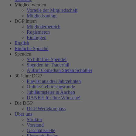
Mitglied werden
Vorteile der Mitgliedschaft
Mitgliedsantrag
DGP Intern
Mitgliederbereich
Registrieren
Einloggen
English
Einfache Sprache
Spenden
So hilft Ihre Spende!
Spenden im Trauerfall
Aufruf Comedian Stefan Schöttler
30 Jahre DGP
Playlist aus drei Jahrzehnten
Online-Geburtstagsrunde
Jubiläumsfeier in Aachen
DANKE für Ihre Wünsche!
Die DGP
DGP Wertekompass
Über uns
Struktur
Vorstand
Geschäftsstelle
Ehrenmitglieder