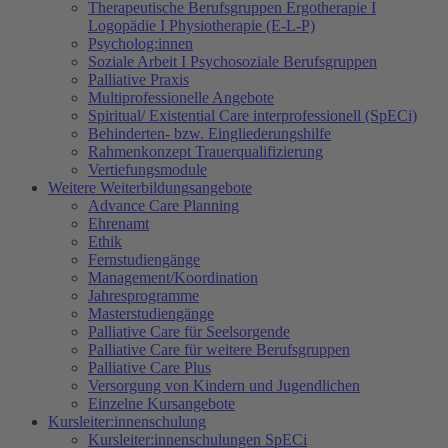
Therapeutische Berufsgruppen Ergotherapie I
Logopädie I Physiotherapie (E-L-P)
Psycholog:innen
Soziale Arbeit I Psychosoziale Berufsgruppen
Palliative Praxis
Multiprofessionelle Angebote
Spiritual/ Existential Care interprofessionell (SpECi)
Behinderten- bzw. Eingliederungshilfe
Rahmenkonzept Trauerqualifizierung
Vertiefungsmodule
Weitere Weiterbildungsangebote
Advance Care Planning
Ehrenamt
Ethik
Fernstudiengänge
Management/Koordination
Jahresprogramme
Masterstudiengänge
Palliative Care für Seelsorgende
Palliative Care für weitere Berufsgruppen
Palliative Care Plus
Versorgung von Kindern und Jugendlichen
Einzelne Kursangebote
Kursleiter:innenschulung
Kursleiter:innenschulungen SpECi