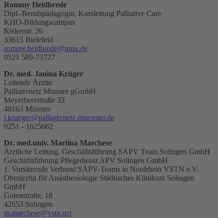
Rommy Heidbrede
Dipl.-Berufspädagogin, Kursleitung Palliative Care
KHO-Bildungscampus
Kiskerstr. 26
33615 Bielefeld
rommy.heidbrede@gmx.de
0521 589-73727
Dr. med. Janina Krüger
Leitende Ärztin
Palliativnetz Münster gGmbH
Meyerbeerstraße 33
48163 Münster
j.krueger@palliativnetz-muenster.de
0251 - 1625662
Dr. med.univ. Martina Marchese
Ärztliche Leitung, Geschäftsführung SAPV Team Solingen GmbH
Geschäftsführung Pflegedienst APV Solingen GmbH
1. ‎Vorsitzende Verbund SAPV-Teams in Nordrhein VSTN e.V.
Oberärztin für Anästhesiologie Städtisches Klinikum Solingen
GmbH
Gotenstraße, 18
42653 Solingen
m.marchese@vstn.net