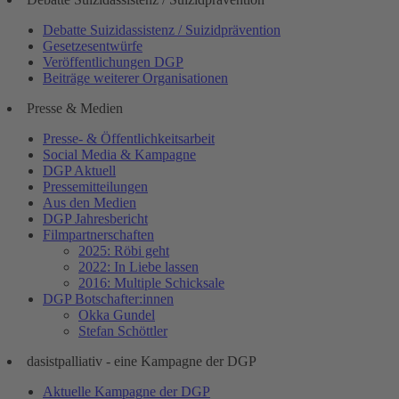
Debatte Suizidassistenz / Suizidprävention
Gesetzesentwürfe
Veröffentlichungen DGP
Beiträge weiterer Organisationen
Presse & Medien
Presse- & Öffentlichkeitsarbeit
Social Media & Kampagne
DGP Aktuell
Pressemitteilungen
Aus den Medien
DGP Jahresbericht
Filmpartnerschaften
2025: Röbi geht
2022: In Liebe lassen
2016: Multiple Schicksale
DGP Botschafter:innen
Okka Gundel
Stefan Schöttler
dasistpalliativ - eine Kampagne der DGP
Aktuelle Kampagne der DGP