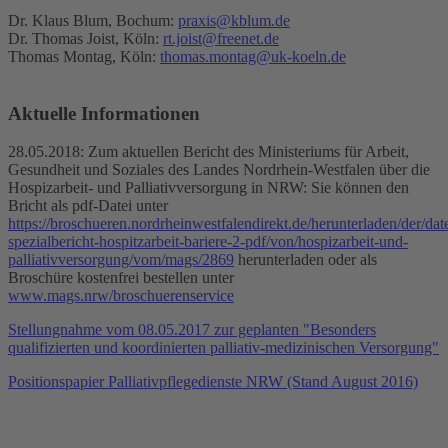
Dr. Klaus Blum, Bochum:
praxis@kblum.de
Dr. Thomas Joist, Köln:
rt.joist@freenet.de
Thomas Montag, Köln:
thomas.montag@uk-koeln.de
Aktuelle Informationen
28.05.2018: Zum aktuellen Bericht des Ministeriums für Arbeit,
Gesundheit und Soziales des Landes Nordrhein-Westfalen über die
Hospizarbeit- und Palliativversorgung in NRW: Sie können den
Bricht als pdf-Datei unter
https://broschueren.nordrheinwestfalendirekt.de/herunterladen/der/dat
spezialbericht-hospitzarbeit-bariere-2-pdf/von/hospizarbeit-und-
palliativversorgung/vom/mags/2869
herunterladen oder als
Broschüre kostenfrei bestellen unter
www.mags.nrw/broschuerenservice
Stellungnahme vom 08.05.2017 zur geplanten "Besonders
qualifizierten und koordinierten palliativ-medizinischen Versorgung"
Positionspapier Palliativpflegedienste NRW (Stand August 2016)