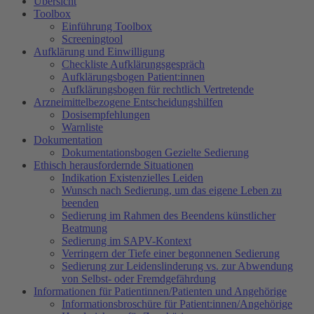
Übersicht
Toolbox
Einführung Toolbox
Screeningtool
Aufklärung und Einwilligung
Checkliste Aufklärungsgespräch
Aufklärungsbogen Patient:innen
Aufklärungsbogen für rechtlich Vertretende
Arzneimittelbezogene Entscheidungshilfen
Dosisempfehlungen
Warnliste
Dokumentation
Dokumentationsbogen Gezielte Sedierung
Ethisch herausfordernde Situationen
Indikation Existenzielles Leiden
Wunsch nach Sedierung, um das eigene Leben zu
beenden
Sedierung im Rahmen des Beendens künstlicher
Beatmung
Sedierung im SAPV-Kontext
Verringern der Tiefe einer begonnenen Sedierung
Sedierung zur Leidenslinderung vs. zur Abwendung
von Selbst- oder Fremdgefährdung
Informationen für Patientinnen/Patienten und Angehörige
Informationsbroschüre für Patient:innen/Angehörige