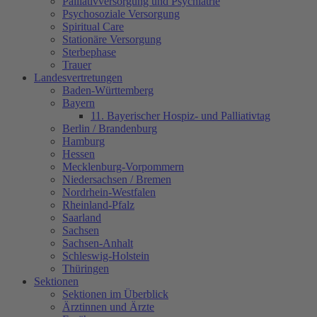
Palliativversorgung und Psychiatrie
Psychosoziale Versorgung
Spiritual Care
Stationäre Versorgung
Sterbephase
Trauer
Landesvertretungen
Baden-Württemberg
Bayern
11. Bayerischer Hospiz- und Palliativtag
Berlin / Brandenburg
Hamburg
Hessen
Mecklenburg-Vorpommern
Niedersachsen / Bremen
Nordrhein-Westfalen
Rheinland-Pfalz
Saarland
Sachsen
Sachsen-Anhalt
Schleswig-Holstein
Thüringen
Sektionen
Sektionen im Überblick
Ärztinnen und Ärzte