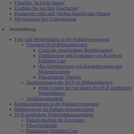
Filmclips "In Liebe lassen"
Erzählen Sie uns Ihre Geschichte!
Prominente rufen auf: Sterben braucht eine Stimme
Wir brauchen Ihre Unterstützung
Weiterbildung
Fort- und Weiterbildung in der Palliativversorgung
Übersicht DGP Bildungsbereich
Curricula verschiedener Berufsgruppen
Zertifizierung und Evaluation von Kursen in
Palliative Care
(Re-)Zertifizierung von Kursleiter:innen und
Moderator:innen
Pädagogische Themen
Zertifizierungen der DGP im Bildungsbereich
Zehn Gründe für eine durch die DGP-zertifizierte
Weiterbildung
Zertifizierungsstelle
Kernkompetenzen in der Palliativversorgung
Bildungswege für Palliativversorger:innen
DGP-zertifizierte Weiterbildungsangebote
Palliativmedizin für Ärzt:innen
Pflegefachkräfte
Pädiatrische Palliative Care