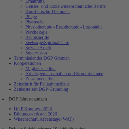
Ernährung
Geistes- und Sozialwissenschaftliche Berufe
Künstlerische Therapien
Pflege
Pharmazie
Physiotherapie - Ergotherapie - Logopädie
Psychologie
Rechtsberufe
Seelsorge/Spiritual Care
Soziale Arbeit
Supervision
Terminkalender DGP Gremien
Kooperationen
Mitgliedschaften
Arbeitsgemeinschaften und Kommissionen
Zusammenarbeit
Zeitschrift für Palliativmedizin
Zeitleiste seit DGP-Gründung
DGP Jahrestagungen
DGP Kongress 2026
Bildungswerkstatt 2026
Wissenschaftl Arbeitstage (WAT)
Debatte Suizidassistenz / Suizidprävention