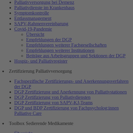
Palliativversorgung bei Demenz
Palliativdienste im Krankenhaus
Symptomkontrolle
Entlassmanagement
SAPV-Rahmenvereinbarung
Covid-19-Pandemie
Übersicht
Empfehlungen der DGP
Empfehlungen weiterer Fachgesellschaften
Empfehlungen weiterer Institutionen
Beiträge aus Arbeitsgruppen und Sektionen der DGP
Hospiz- und Palliativregister
Zertifizierung Palliativversorgung
Fachspezifische Zertifizierungs- und Anerkennungsverfahren
der DGP
DGP Zertifizierung und Anerkennung von Palliativstationen
DGP Zertifizierung von Palliativdiensten
DGP Zertifizierung von SAPV-KJ-Teams
DGP und BDP Zertifizierung von Fachpsycholog:innen
Palliative Care
Toolbox Sedierende Medikamente