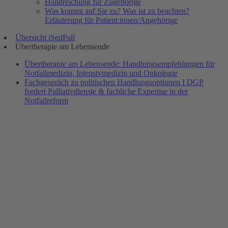
Handreichung für Zugehörige
Was kommt auf Sie zu? Was ist zu beachten?
Erläuterung für Patient:innen/Angehörige
Übersicht iSedPall
Übertherapie am Lebensende
Übertherapie am Lebensende: Handlungsempfehlungen für
Notfallmedizin, Intensivmedizin und Onkologie
Fachgespräch zu politischen Handlungsoptionen I DGP
fordert Palliativdienste & fachliche Expertise in der
Notfallreform