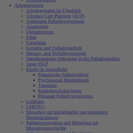
Arbeitsgruppen
Arbeitsgruppen im Überblick
Advance Care Planning (ACP)
Ambulante Palliativversorgung
Angehörige
Digitalisierung
Ethik
Forschung
Geriatrie und Palliativmedizin
Intensiv- und Notfallversorgung
Interdisziplinäre Onkologie in der Palliativmedizin
Junge DGP
Kinder & Jugendliche
Pädiatrische Palliativpflege
Psychosozial Mitarbeitende
Transition
Kinderhospizärzt:innen
Pränatale Palliativversorgung
Leitlinien
LSBTIQ+
Menschen mit intellektueller und komplexer
Beeinträchtigung
Palliativversorgung und Menschen mit
Migrationsgeschichte