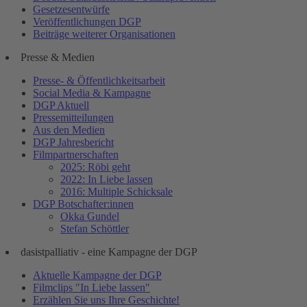
Gesetzesentwürfe
Veröffentlichungen DGP
Beiträge weiterer Organisationen
Presse & Medien
Presse- & Öffentlichkeitsarbeit
Social Media & Kampagne
DGP Aktuell
Pressemitteilungen
Aus den Medien
DGP Jahresbericht
Filmpartnerschaften
2025: Röbi geht
2022: In Liebe lassen
2016: Multiple Schicksale
DGP Botschafter:innen
Okka Gundel
Stefan Schöttler
dasistpalliativ - eine Kampagne der DGP
Aktuelle Kampagne der DGP
Filmclips "In Liebe lassen"
Erzählen Sie uns Ihre Geschichte!