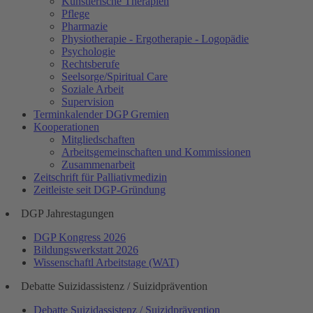
Künstlerische Therapien
Pflege
Pharmazie
Physiotherapie - Ergotherapie - Logopädie
Psychologie
Rechtsberufe
Seelsorge/Spiritual Care
Soziale Arbeit
Supervision
Terminkalender DGP Gremien
Kooperationen
Mitgliedschaften
Arbeitsgemeinschaften und Kommissionen
Zusammenarbeit
Zeitschrift für Palliativmedizin
Zeitleiste seit DGP-Gründung
DGP Jahrestagungen
DGP Kongress 2026
Bildungswerkstatt 2026
Wissenschaftl Arbeitstage (WAT)
Debatte Suizidassistenz / Suizidprävention
Debatte Suizidassistenz / Suizidprävention