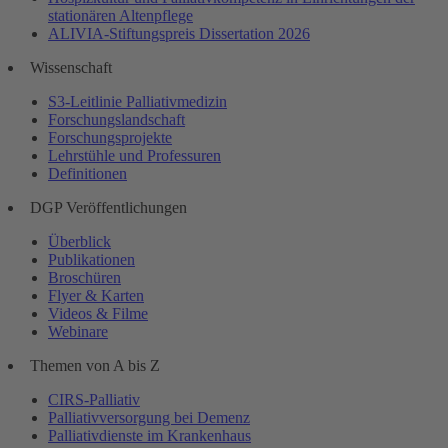
stationären Altenpflege
ALIVIA-Stiftungspreis Dissertation 2026
Wissenschaft
S3-Leitlinie Palliativmedizin
Forschungslandschaft
Forschungsprojekte
Lehrstühle und Professuren
Definitionen
DGP Veröffentlichungen
Überblick
Publikationen
Broschüren
Flyer & Karten
Videos & Filme
Webinare
Themen von A bis Z
CIRS-Palliativ
Palliativversorgung bei Demenz
Palliativdienste im Krankenhaus