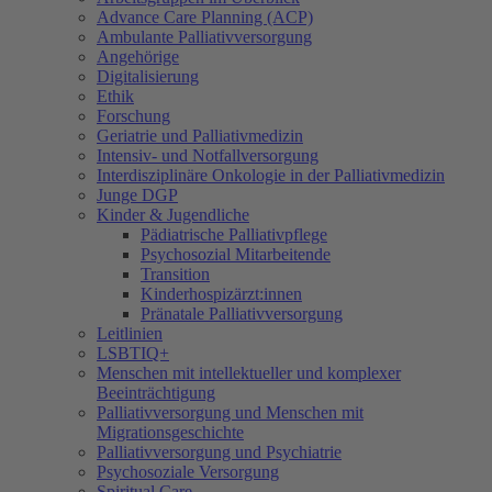
Advance Care Planning (ACP)
Ambulante Palliativversorgung
Angehörige
Digitalisierung
Ethik
Forschung
Geriatrie und Palliativmedizin
Intensiv- und Notfallversorgung
Interdisziplinäre Onkologie in der Palliativmedizin
Junge DGP
Kinder & Jugendliche
Pädiatrische Palliativpflege
Psychosozial Mitarbeitende
Transition
Kinderhospizärzt:innen
Pränatale Palliativversorgung
Leitlinien
LSBTIQ+
Menschen mit intellektueller und komplexer
Beeinträchtigung
Palliativversorgung und Menschen mit
Migrationsgeschichte
Palliativversorgung und Psychiatrie
Psychosoziale Versorgung
Spiritual Care