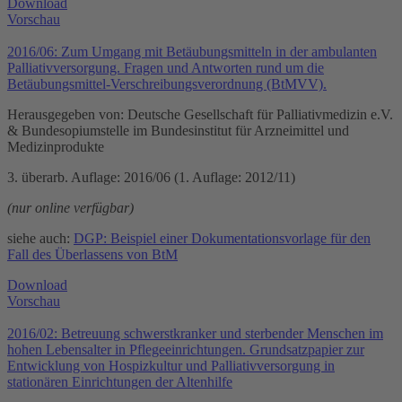
Download
Vorschau
2016/06: Zum Umgang mit Betäubungsmitteln in der ambulanten
Palliativversorgung. Fragen und Antworten rund um die
Betäubungsmittel-Verschreibungsverordnung (BtMVV).
Herausgegeben von: Deutsche Gesellschaft für Palliativmedizin e.V.
& Bundesopiumstelle im Bundesinstitut für Arzneimittel und
Medizinprodukte
3. überarb. Auflage: 2016/06 (1. Auflage: 2012/11)
(nur online verfügbar)
siehe auch:
DGP: Beispiel einer Dokumentationsvorlage für den
Fall des Überlassens von BtM
Download
Vorschau
2016/02: Betreuung schwerstkranker und sterbender Menschen im
hohen Lebensalter in Pflegeeinrichtungen. Grundsatzpapier zur
Entwicklung von Hospizkultur und Palliativversorgung in
stationären Einrichtungen der Altenhilfe