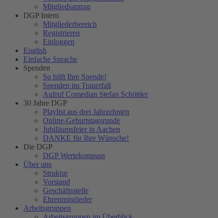
Mitgliedsantrag
DGP Intern
Mitgliederbereich
Registrieren
Einloggen
English
Einfache Sprache
Spenden
So hilft Ihre Spende!
Spenden im Trauerfall
Aufruf Comedian Stefan Schöttler
30 Jahre DGP
Playlist aus drei Jahrzehnten
Online-Geburtstagsrunde
Jubiläumsfeier in Aachen
DANKE für Ihre Wünsche!
Die DGP
DGP Wertekompass
Über uns
Struktur
Vorstand
Geschäftsstelle
Ehrenmitglieder
Arbeitsgruppen
Arbeitsgruppen im Überblick