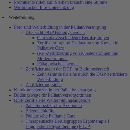
Prominente rufen auf: Sterben braucht eine Stimme
Wir brauchen Ihre Unterstützung
Weiterbildung
Fort- und Weiterbildung in der Palliativversorgung
Übersicht DGP Bildungsbereich
Curricula verschiedener Berufsgruppen
Zertifizierung und Evaluation von Kursen in
Palliative Care
(Re-)Zertifizierung von Kursleiter:innen und
Moderator:innen
Pädagogische Themen
Zertifizierungen der DGP im Bildungsbereich
Zehn Gründe für eine durch die DGP-zertifizierte
Weiterbildung
Zertifizierungsstelle
Kernkompetenzen in der Palliativversorgung
Bildungswege für Palliativversorger:innen
DGP-zertifizierte Weiterbildungsangebote
Palliativmedizin für Ärzt:innen
Pflegefachkräfte
Pädiatrische Palliative Care
Therapeutische Berufsgruppen Ergotherapie I
Logopädie I Physiotherapie (E-L-P)