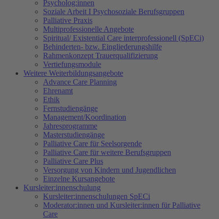
Psycholog:innen
Soziale Arbeit I Psychosoziale Berufsgruppen
Palliative Praxis
Multiprofessionelle Angebote
Spiritual/ Existential Care interprofessionell (SpECi)
Behinderten- bzw. Eingliederungshilfe
Rahmenkonzept Trauerqualifizierung
Vertiefungsmodule
Weitere Weiterbildungsangebote
Advance Care Planning
Ehrenamt
Ethik
Fernstudiengänge
Management/Koordination
Jahresprogramme
Masterstudiengänge
Palliative Care für Seelsorgende
Palliative Care für weitere Berufsgruppen
Palliative Care Plus
Versorgung von Kindern und Jugendlichen
Einzelne Kursangebote
Kursleiter:innenschulung
Kursleiter:innenschulungen SpECi
Moderator:innen und Kursleiter:innen für Palliative
Care