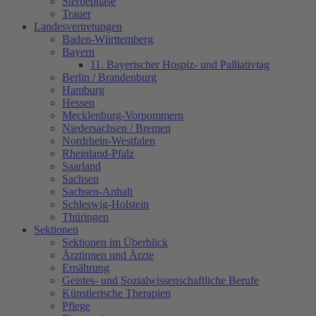
Sterbephase
Trauer
Landesvertretungen
Baden-Württemberg
Bayern
11. Bayerischer Hospiz- und Palliativtag
Berlin / Brandenburg
Hamburg
Hessen
Mecklenburg-Vorpommern
Niedersachsen / Bremen
Nordrhein-Westfalen
Rheinland-Pfalz
Saarland
Sachsen
Sachsen-Anhalt
Schleswig-Holstein
Thüringen
Sektionen
Sektionen im Überblick
Ärztinnen und Ärzte
Ernährung
Geistes- und Sozialwissenschaftliche Berufe
Künstlerische Therapien
Pflege