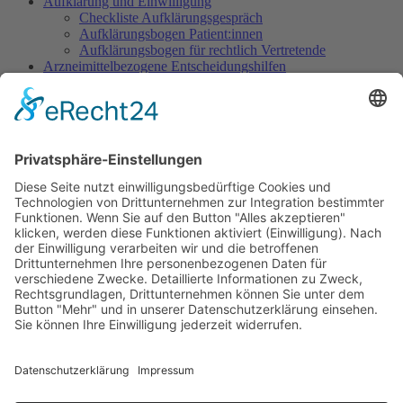
Aufklärung und Einwilligung
Checkliste Aufklärungsgespräch
Aufklärungsbogen Patient:innen
Aufklärungsbogen für rechtlich Vertretende
Arzneimittelbezogene Entscheidungshilfen
Dosisempfehlungen
Warnliste
Dokumentation
Dokumentationsbogen Gezielte Sedierung
Ethisch herausfordernde Situationen
Indikation Existenzielles Leiden
Wunsch nach Sedierung, um das eigene Leben zu
beenden
Sedierung im Rahmen des Beendens künstlicher
Beatmung
Sedierung im SAPV-Kontext
Verringern der Tiefe einer begonnenen Sedierung
Sedierung zur Leidenslinderung vs. zur Abwendung
von Selbst- oder Fremdgefährdung
Informationen für Patientinnen/Patienten und Angehörige
Informationsbroschüre für Patient:innen/Angehörige
Handreichung für Zugehörige
Was kommt auf Sie zu? Was ist zu beachten?
Erläuterung für Patient:innen/Angehörige