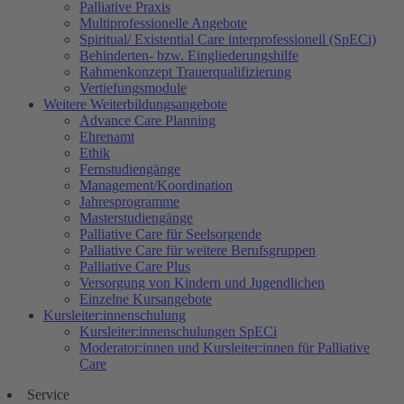
Palliative Praxis
Multiprofessionelle Angebote
Spiritual/ Existential Care interprofessionell (SpECi)
Behinderten- bzw. Eingliederungshilfe
Rahmenkonzept Trauerqualifizierung
Vertiefungsmodule
Weitere Weiterbildungsangebote
Advance Care Planning
Ehrenamt
Ethik
Fernstudiengänge
Management/Koordination
Jahresprogramme
Masterstudiengänge
Palliative Care für Seelsorgende
Palliative Care für weitere Berufsgruppen
Palliative Care Plus
Versorgung von Kindern und Jugendlichen
Einzelne Kursangebote
Kursleiter:innenschulung
Kursleiter:innenschulungen SpECi
Moderator:innen und Kursleiter:innen für Palliative
Care
Service