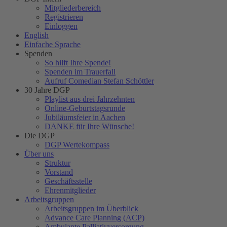
Mitgliederbereich
Registrieren
Einloggen
English
Einfache Sprache
Spenden
So hilft Ihre Spende!
Spenden im Trauerfall
Aufruf Comedian Stefan Schöttler
30 Jahre DGP
Playlist aus drei Jahrzehnten
Online-Geburtstagsrunde
Jubiläumsfeier in Aachen
DANKE für Ihre Wünsche!
Die DGP
DGP Wertekompass
Über uns
Struktur
Vorstand
Geschäftsstelle
Ehrenmitglieder
Arbeitsgruppen
Arbeitsgruppen im Überblick
Advance Care Planning (ACP)
Ambulante Palliativversorgung