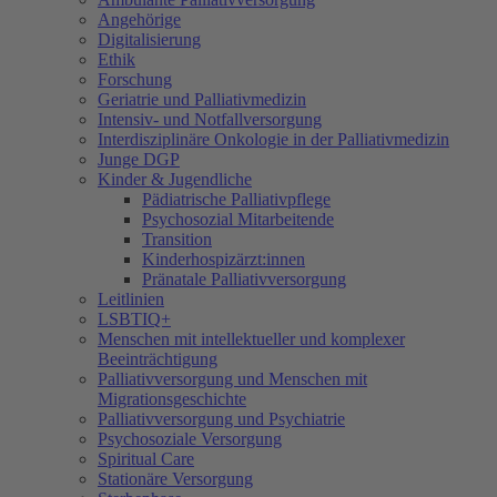
Angehörige
Digitalisierung
Ethik
Forschung
Geriatrie und Palliativmedizin
Intensiv- und Notfallversorgung
Interdisziplinäre Onkologie in der Palliativmedizin
Junge DGP
Kinder & Jugendliche
Pädiatrische Palliativpflege
Psychosozial Mitarbeitende
Transition
Kinderhospizärzt:innen
Pränatale Palliativversorgung
Leitlinien
LSBTIQ+
Menschen mit intellektueller und komplexer
Beeinträchtigung
Palliativversorgung und Menschen mit
Migrationsgeschichte
Palliativversorgung und Psychiatrie
Psychosoziale Versorgung
Spiritual Care
Stationäre Versorgung