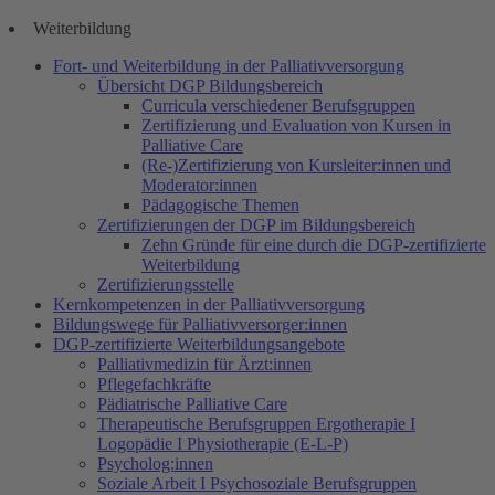
Weiterbildung
Fort- und Weiterbildung in der Palliativversorgung
Übersicht DGP Bildungsbereich
Curricula verschiedener Berufsgruppen
Zertifizierung und Evaluation von Kursen in
Palliative Care
(Re-)Zertifizierung von Kursleiter:innen und
Moderator:innen
Pädagogische Themen
Zertifizierungen der DGP im Bildungsbereich
Zehn Gründe für eine durch die DGP-zertifizierte
Weiterbildung
Zertifizierungsstelle
Kernkompetenzen in der Palliativversorgung
Bildungswege für Palliativversorger:innen
DGP-zertifizierte Weiterbildungsangebote
Palliativmedizin für Ärzt:innen
Pflegefachkräfte
Pädiatrische Palliative Care
Therapeutische Berufsgruppen Ergotherapie I
Logopädie I Physiotherapie (E-L-P)
Psycholog:innen
Soziale Arbeit I Psychosoziale Berufsgruppen