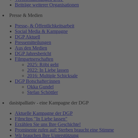
Beiträge weiterer Organisationen
Presse & Medien
Presse- & Öffentlichkeitsarbeit
Social Media & Kampagne
DGP Aktuell
Pressemitteilungen
Aus den Medien
DGP Jahresbericht
Filmpartnerschaften
2025: Röbi geht
2022: In Liebe lassen
2016: Multiple Schicksale
DGP Botschafter:innen
Okka Gundel
Stefan Schöttler
dasistpalliativ - eine Kampagne der DGP
Aktuelle Kampagne der DGP
Filmclips "In Liebe lassen"
Erzählen Sie uns Ihre Geschichte!
Prominente rufen auf: Sterben braucht eine Stimme
Wir brauchen Ihre Unterstützung