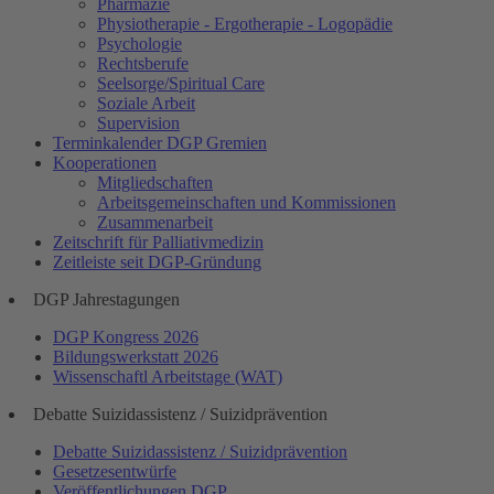
Pharmazie
Physiotherapie - Ergotherapie - Logopädie
Psychologie
Rechtsberufe
Seelsorge/Spiritual Care
Soziale Arbeit
Supervision
Terminkalender DGP Gremien
Kooperationen
Mitgliedschaften
Arbeitsgemeinschaften und Kommissionen
Zusammenarbeit
Zeitschrift für Palliativmedizin
Zeitleiste seit DGP-Gründung
DGP Jahrestagungen
DGP Kongress 2026
Bildungswerkstatt 2026
Wissenschaftl Arbeitstage (WAT)
Debatte Suizidassistenz / Suizidprävention
Debatte Suizidassistenz / Suizidprävention
Gesetzesentwürfe
Veröffentlichungen DGP