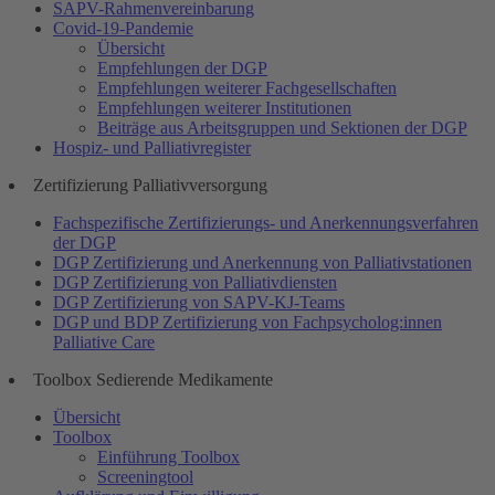
SAPV-Rahmenvereinbarung
Covid-19-Pandemie
Übersicht
Empfehlungen der DGP
Empfehlungen weiterer Fachgesellschaften
Empfehlungen weiterer Institutionen
Beiträge aus Arbeitsgruppen und Sektionen der DGP
Hospiz- und Palliativregister
Zertifizierung Palliativversorgung
Fachspezifische Zertifizierungs- und Anerkennungsverfahren
der DGP
DGP Zertifizierung und Anerkennung von Palliativstationen
DGP Zertifizierung von Palliativdiensten
DGP Zertifizierung von SAPV-KJ-Teams
DGP und BDP Zertifizierung von Fachpsycholog:innen
Palliative Care
Toolbox Sedierende Medikamente
Übersicht
Toolbox
Einführung Toolbox
Screeningtool