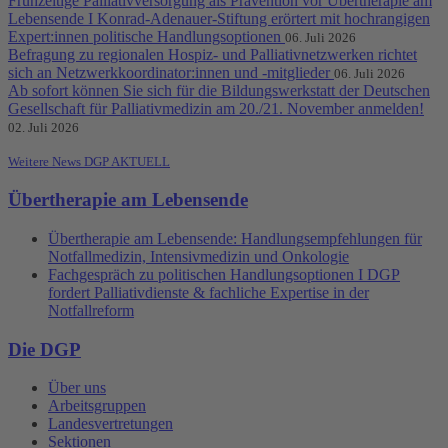
Frühzeitige Palliativversorgung als Prävention vor Übertherapie am
Lebensende I Konrad-Adenauer-Stiftung erörtert mit hochrangigen
Expert:innen politische Handlungsoptionen
06. Juli 2026
Befragung zu regionalen Hospiz- und Palliativnetzwerken richtet
sich an Netzwerkkoordinator:innen und -mitglieder
06. Juli 2026
Ab sofort können Sie sich für die Bildungswerkstatt der Deutschen
Gesellschaft für Palliativmedizin am 20./21. November anmelden!
02. Juli 2026
Weitere News DGP AKTUELL
Übertherapie am Lebensende
Übertherapie am Lebensende: Handlungsempfehlungen für
Notfallmedizin, Intensivmedizin und Onkologie
Fachgespräch zu politischen Handlungsoptionen I DGP
fordert Palliativdienste & fachliche Expertise in der
Notfallreform
Die DGP
Über uns
Arbeitsgruppen
Landesvertretungen
Sektionen