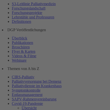
S3-Leitlinie Palliativmedizin
Forschungslandschaft
Forschungsprojekte
Lehrstühle und Professuren
Definitionen
DGP Veröffentlichungen
Überblick
Publikationen
Broschüren
Flyer & Karten
Videos & Filme
Webinare
Themen von A bis Z
CIRS-Palliativ
Palliativversorgung bei Demenz
Palliativdienste im Krankenhaus
Symptomkontrolle
Entlassmanagement
SAPV-Rahmenvereinbarung
Covid-19-Pandemie
Übersicht