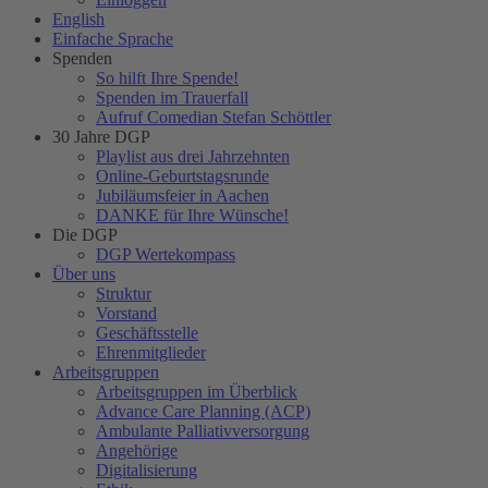
English
Einfache Sprache
Spenden
So hilft Ihre Spende!
Spenden im Trauerfall
Aufruf Comedian Stefan Schöttler
30 Jahre DGP
Playlist aus drei Jahrzehnten
Online-Geburtstagsrunde
Jubiläumsfeier in Aachen
DANKE für Ihre Wünsche!
Die DGP
DGP Wertekompass
Über uns
Struktur
Vorstand
Geschäftsstelle
Ehrenmitglieder
Arbeitsgruppen
Arbeitsgruppen im Überblick
Advance Care Planning (ACP)
Ambulante Palliativversorgung
Angehörige
Digitalisierung