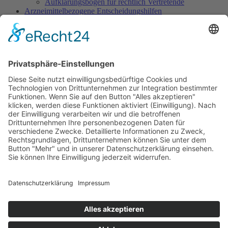
Aufklärungsbogen für rechtlich Vertretende
Arzneimittelbezogene Entscheidungshilfen
Dosisempfehlungen
Warnliste
Dokumentation
Dokumentationsbogen Gezielte Sedierung
Ethisch herausfordernde Situationen
Indikation Existenzielles Leiden
Wunsch nach Sedierung, um das eigene Leben zu
beenden
Sedierung im Rahmen des Beendens künstlicher
Beatmung
Sedierung im SAPV-Kontext
Verringern der Tiefe einer begonnenen Sedierung
Sedierung zur Leidenslinderung vs. zur Abwendung
von Selbst- oder Fremdgefährdung
Informationen für Patientinnen/Patienten und Angehörige
Informationsbroschüre für Patient:innen/Angehörige
Handreichung für Zugehörige
Was kommt auf Sie zu? Was ist zu beachten?
Erläuterung für Patient:innen/Angehörige
Übersicht iSedPall
Übertherapie am Lebensende