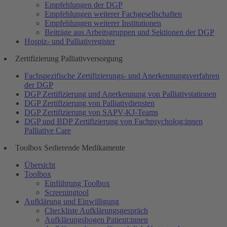
Empfehlungen der DGP
Empfehlungen weiterer Fachgesellschaften
Empfehlungen weiterer Institutionen
Beiträge aus Arbeitsgruppen und Sektionen der DGP
Hospiz- und Palliativregister
Zertifizierung Palliativversorgung
Fachspezifische Zertifizierungs- und Anerkennungsverfahren
der DGP
DGP Zertifizierung und Anerkennung von Palliativstationen
DGP Zertifizierung von Palliativdiensten
DGP Zertifizierung von SAPV-KJ-Teams
DGP und BDP Zertifizierung von Fachpsycholog:innen
Palliative Care
Toolbox Sedierende Medikamente
Übersicht
Toolbox
Einführung Toolbox
Screeningtool
Aufklärung und Einwilligung
Checkliste Aufklärungsgespräch
Aufklärungsbogen Patient:innen