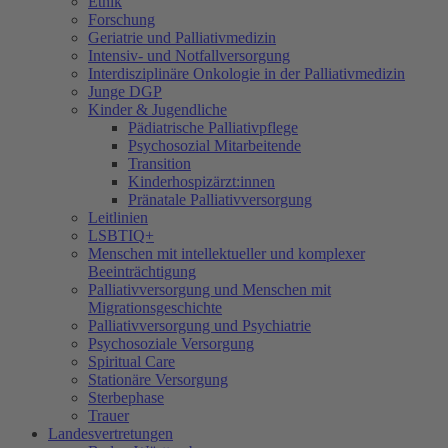
Ethik
Forschung
Geriatrie und Palliativmedizin
Intensiv- und Notfallversorgung
Interdisziplinäre Onkologie in der Palliativmedizin
Junge DGP
Kinder & Jugendliche
Pädiatrische Palliativpflege
Psychosozial Mitarbeitende
Transition
Kinderhospizärzt:innen
Pränatale Palliativversorgung
Leitlinien
LSBTIQ+
Menschen mit intellektueller und komplexer
Beeinträchtigung
Palliativversorgung und Menschen mit
Migrationsgeschichte
Palliativversorgung und Psychiatrie
Psychosoziale Versorgung
Spiritual Care
Stationäre Versorgung
Sterbephase
Trauer
Landesvertretungen