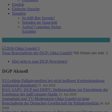
English
Einfache Sprache
Spenden
So hilft Ihre Spende!
Spenden im Trauerfall
Aufruf Comedian Stefan
Schöttler
Neue Botschafterin der DGP: Okka Gundel!
Wir freuen uns sehr
:)
Hier geht es zum DGP-Newsletter!
DGP Aktuell
S3-Leitlinie Palliativmedizin bei nicht heilbarer Krebserkrankung
umfassend aktualisiert
31. Juli 2026
BAG SAPV, DGP und DHPV: Stellungnahme zur Einordnung der
Ergebnisse der pallCompare-Studie
31. Juli 2026
Journalistin und TV-Moderatorin Okka Gundel ist neue
Botschafterin der Deutschen Gesellschaft für Palliativmedizin
30. Juli
2026