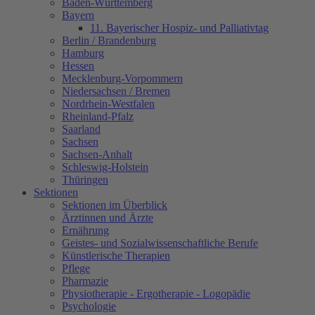
Baden-Württemberg
Bayern
11. Bayerischer Hospiz- und Palliativtag
Berlin / Brandenburg
Hamburg
Hessen
Mecklenburg-Vorpommern
Niedersachsen / Bremen
Nordrhein-Westfalen
Rheinland-Pfalz
Saarland
Sachsen
Sachsen-Anhalt
Schleswig-Holstein
Thüringen
Sektionen
Sektionen im Überblick
Ärztinnen und Ärzte
Ernährung
Geistes- und Sozialwissenschaftliche Berufe
Künstlerische Therapien
Pflege
Pharmazie
Physiotherapie - Ergotherapie - Logopädie
Psychologie