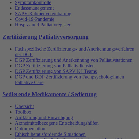
Symptomkontrolle
Entlassmanagement
SAPV-Rahmenvereinbarung
Covid-19-Pandemie
Hospiz- und Palliativregister
Zertifizierung Palliativversorgung
Fachspezifische Zertifizierungs- und Anerkennungsverfahren
der DGP
DGP Zertifizierung und Anerkennung von Palliativstationen
DGP Zertifizierung von Palliativdiensten
DGP Zertifizierung von SAPV-KJ-Teams
DGP und BDP Zertifizierung von Fachpsycholog:innen
Palliative Care
Sedierende Medikamente / Sedierung
Übersicht
Toolbox
Aufklärung und Einwilligung
Arzneimittelbezogene Entscheidungshilfen
Dokumentation
Ethisch herausfordernde Situationen