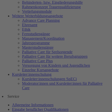
Behinderten- bzw. Eingliederungshilfe
Rahmenkonzept Trauerqualifizierung
Vertiefungsmodule
Weitere Weiterbildungsangebote
Advance Care Planning
Ehrenamt
Ethik
Fernstudiengänge
Management/Koordination
Jahresprogramme
Masterstudiengänge
Palliative Care für Seelsorgende
Palliative Care für weitere Berufsgruppen
Palliative Care Plus
Versorgung von Kindern und Jugendlichen
Einzelne Kursangebote
Kursleiter:innenschulung
Kursleiter:innenschulungen SpECi
Moderator:innen und Kursleiter:innen für Palliative
Care
Service
Allgemeine Informationen
Eingabe beruflicher Qualifikationen