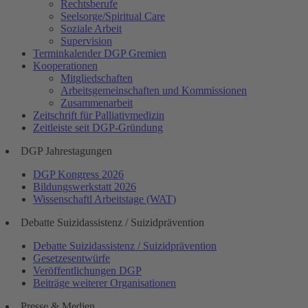
Rechtsberufe
Seelsorge/Spiritual Care
Soziale Arbeit
Supervision
Terminkalender DGP Gremien
Kooperationen
Mitgliedschaften
Arbeitsgemeinschaften und Kommissionen
Zusammenarbeit
Zeitschrift für Palliativmedizin
Zeitleiste seit DGP-Gründung
DGP Jahrestagungen
DGP Kongress 2026
Bildungswerkstatt 2026
Wissenschaftl Arbeitstage (WAT)
Debatte Suizidassistenz / Suizidprävention
Debatte Suizidassistenz / Suizidprävention
Gesetzesentwürfe
Veröffentlichungen DGP
Beiträge weiterer Organisationen
Presse & Medien