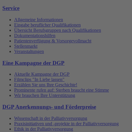
Service
Allgemeine Informationen
Eingabe beruflicher Qualifikationen
Übersicht Berufsgruppen nach Qualifikationen
Dokumentationshilfen
Patientenverfügung & Vorsorgevollmacht
Stellenmarkt
Veranstaltungen
Eine Kampagne der DGP
Aktuelle Kampagne der DGP
Filmclips "In Liebe lassen"
Erzählen Sie uns Ihre Geschichte!
Prominente rufen auf: Sterben braucht eine Stimme
Wir brauchen Ihre Unterstützung
DGP Anerkennungs- und Förderpreise
Wissenschaft in der Palliativversorgung
Praxisinitiativen und -projekte in der Palliativversorgung
Ethik in der Palliativversorgung