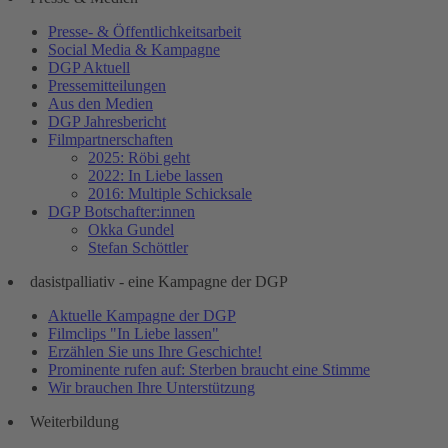
Presse- & Öffentlichkeitsarbeit
Social Media & Kampagne
DGP Aktuell
Pressemitteilungen
Aus den Medien
DGP Jahresbericht
Filmpartnerschaften
2025: Röbi geht
2022: In Liebe lassen
2016: Multiple Schicksale
DGP Botschafter:innen
Okka Gundel
Stefan Schöttler
dasistpalliativ - eine Kampagne der DGP
Aktuelle Kampagne der DGP
Filmclips "In Liebe lassen"
Erzählen Sie uns Ihre Geschichte!
Prominente rufen auf: Sterben braucht eine Stimme
Wir brauchen Ihre Unterstützung
Weiterbildung