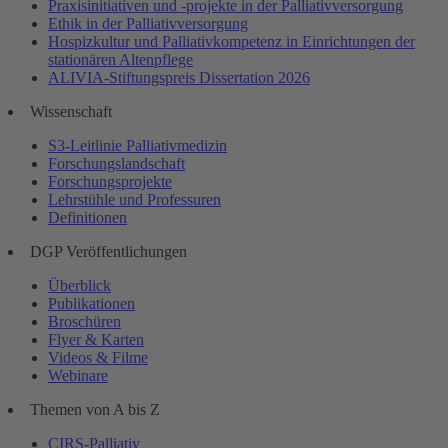
Praxisinitiativen und -projekte in der Palliativversorgung
Ethik in der Palliativversorgung
Hospizkultur und Palliativkompetenz in Einrichtungen der
stationären Altenpflege
ALIVIA-Stiftungspreis Dissertation 2026
Wissenschaft
S3-Leitlinie Palliativmedizin
Forschungslandschaft
Forschungsprojekte
Lehrstühle und Professuren
Definitionen
DGP Veröffentlichungen
Überblick
Publikationen
Broschüren
Flyer & Karten
Videos & Filme
Webinare
Themen von A bis Z
CIRS-Palliativ