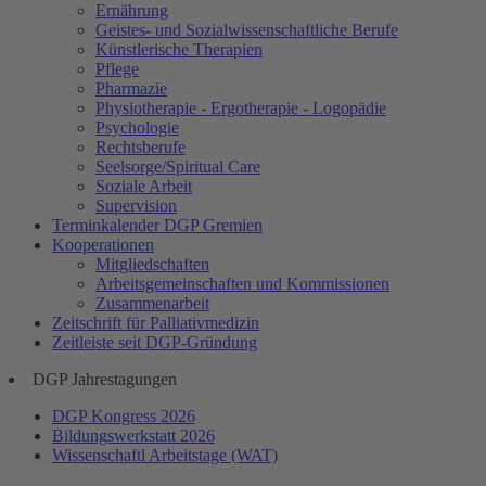
Ernährung
Geistes- und Sozialwissenschaftliche Berufe
Künstlerische Therapien
Pflege
Pharmazie
Physiotherapie - Ergotherapie - Logopädie
Psychologie
Rechtsberufe
Seelsorge/Spiritual Care
Soziale Arbeit
Supervision
Terminkalender DGP Gremien
Kooperationen
Mitgliedschaften
Arbeitsgemeinschaften und Kommissionen
Zusammenarbeit
Zeitschrift für Palliativmedizin
Zeitleiste seit DGP-Gründung
DGP Jahrestagungen
DGP Kongress 2026
Bildungswerkstatt 2026
Wissenschaftl Arbeitstage (WAT)