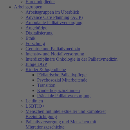
Ehrenmitglieder
Arbeitsgruppen
Arbeitsgruppen im Überblick
Advance Care Planning (ACP)
Ambulante Palliativversorgung
Angehörige
Digitalisierung
Ethik
Forschung
Geriatrie und Palliativmedizin
Intensiv- und Notfallversorgung
Interdisziplinäre Onkologie in der Palliativmedizin
Junge DGP
Kinder & Jugendliche
Pädiatrische Palliativpflege
Psychosozial Mitarbeitende
Transition
Kinderhospizärzt:innen
Pränatale Palliativversorgung
Leitlinien
LSBTIQ+
Menschen mit intellektueller und komplexer
Beeinträchtigung
Palliativversorgung und Menschen mit
Migrationsgeschichte