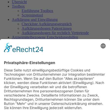
Übersicht
Toolbox
Einführung Toolbox
Screeningtool
Aufklärung und Einwilligung
Checkliste Aufklärungsgespräch
Aufklärungsbogen Patient:innen
Aufklärungsbogen für rechtlich Vertretende
Arzneimittelbezogene Entscheidungshilfen
Dosisempfehlungen
Warnliste
Dokumentation
Dokumentationsbogen Gezielte Sedierung
Ethisch herausfordernde Situationen
Indikation Existenzielles Leiden
Wunsch nach Sedierung, um das eigene Leben zu
beenden
Sedierung im Rahmen des Beendens künstlicher
Beatmung
Sedierung im SAPV-Kontext
Verringern der Tiefe einer begonnenen Sedierung
Sedierung zur Leidenslinderung vs. zur Abwendung
von Selbst- oder Fremdgefährdung
Informationen für Patientinnen/Patienten und Angehörige
Informationsbroschüre für Patient:innen/Angehörige