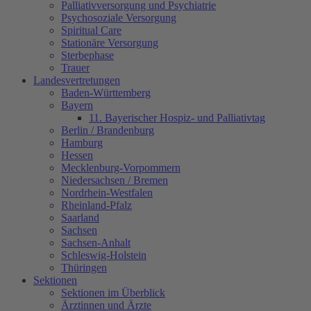
Palliativversorgung und Psychiatrie
Psychosoziale Versorgung
Spiritual Care
Stationäre Versorgung
Sterbephase
Trauer
Landesvertretungen
Baden-Württemberg
Bayern
11. Bayerischer Hospiz- und Palliativtag
Berlin / Brandenburg
Hamburg
Hessen
Mecklenburg-Vorpommern
Niedersachsen / Bremen
Nordrhein-Westfalen
Rheinland-Pfalz
Saarland
Sachsen
Sachsen-Anhalt
Schleswig-Holstein
Thüringen
Sektionen
Sektionen im Überblick
Ärztinnen und Ärzte