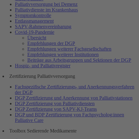
Palliativversorgung bei Demenz
Palliativdienste im Krankenhaus
Symptomkontrolle
Entlassmanagement
SAPV-Rahmenvereinbarung
Covid-19-Pandemie
Übersicht
Empfehlungen der DGP
Empfehlungen weiterer Fachgesellschaften
Empfehlungen weiterer Institutionen
Beiträge aus Arbeitsgruppen und Sektionen der DGP
Hospiz- und Palliativregister
Zertifizierung Palliativversorgung
Fachspezifische Zertifizierungs- und Anerkennungsverfahren
der DGP
DGP Zertifizierung und Anerkennung von Palliativstationen
DGP Zertifizierung von Palliativdiensten
DGP Zertifizierung von SAPV-KJ-Teams
DGP und BDP Zertifizierung von Fachpsycholog:innen
Palliative Care
Toolbox Sedierende Medikamente