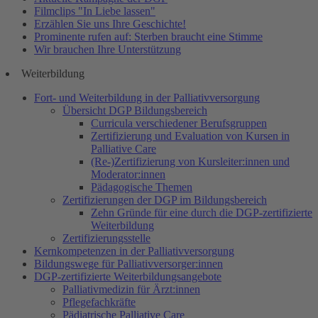
Filmclips "In Liebe lassen"
Erzählen Sie uns Ihre Geschichte!
Prominente rufen auf: Sterben braucht eine Stimme
Wir brauchen Ihre Unterstützung
Weiterbildung
Fort- und Weiterbildung in der Palliativversorgung
Übersicht DGP Bildungsbereich
Curricula verschiedener Berufsgruppen
Zertifizierung und Evaluation von Kursen in
Palliative Care
(Re-)Zertifizierung von Kursleiter:innen und
Moderator:innen
Pädagogische Themen
Zertifizierungen der DGP im Bildungsbereich
Zehn Gründe für eine durch die DGP-zertifizierte
Weiterbildung
Zertifizierungsstelle
Kernkompetenzen in der Palliativversorgung
Bildungswege für Palliativversorger:innen
DGP-zertifizierte Weiterbildungsangebote
Palliativmedizin für Ärzt:innen
Pflegefachkräfte
Pädiatrische Palliative Care