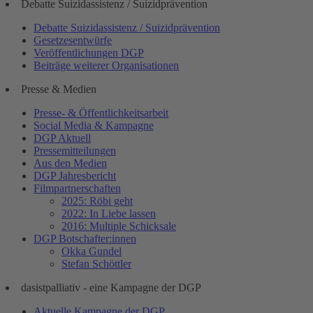
Debatte Suizidassistenz / Suizidprävention
Debatte Suizidassistenz / Suizidprävention
Gesetzesentwürfe
Veröffentlichungen DGP
Beiträge weiterer Organisationen
Presse & Medien
Presse- & Öffentlichkeitsarbeit
Social Media & Kampagne
DGP Aktuell
Pressemitteilungen
Aus den Medien
DGP Jahresbericht
Filmpartnerschaften
2025: Röbi geht
2022: In Liebe lassen
2016: Multiple Schicksale
DGP Botschafter:innen
Okka Gundel
Stefan Schöttler
dasistpalliativ - eine Kampagne der DGP
Aktuelle Kampagne der DGP