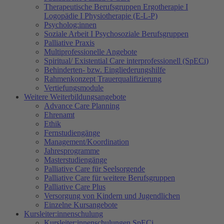
Therapeutische Berufsgruppen Ergotherapie I
Logopädie I Physiotherapie (E-L-P)
Psycholog:innen
Soziale Arbeit I Psychosoziale Berufsgruppen
Palliative Praxis
Multiprofessionelle Angebote
Spiritual/ Existential Care interprofessionell (SpECi)
Behinderten- bzw. Eingliederungshilfe
Rahmenkonzept Trauerqualifizierung
Vertiefungsmodule
Weitere Weiterbildungsangebote
Advance Care Planning
Ehrenamt
Ethik
Fernstudiengänge
Management/Koordination
Jahresprogramme
Masterstudiengänge
Palliative Care für Seelsorgende
Palliative Care für weitere Berufsgruppen
Palliative Care Plus
Versorgung von Kindern und Jugendlichen
Einzelne Kursangebote
Kursleiter:innenschulung
Kursleiter:innenschulungen SpECi