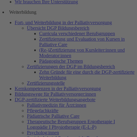
Wir brauchen Ihre Unterstützung
Weiterbildung
Fort- und Weiterbildung in der Palliativversorgung
Übersicht DGP Bildungsbereich
Curricula verschiedener Berufsgruppen
Zertifizierung und Evaluation von Kursen in
Palliative Care
(Re-)Zertifizierung von Kursleiter:innen und
Moderator:innen
Pädagogische Themen
Zertifizierungen der DGP im Bildungsbereich
Zehn Gründe für eine durch die DGP-zertifizierte
Weiterbildung
Zertifizierungsstelle
Kernkompetenzen in der Palliativversorgung
Bildungswege für Palliativversorger:innen
DGP-zertifizierte Weiterbildungsangebote
Palliativmedizin für Ärzt:innen
Pflegefachkräfte
Pädiatrische Palliative Care
Therapeutische Berufsgruppen Ergotherapie I
Logopädie I Physiotherapie (E-L-P)
Psycholog:innen