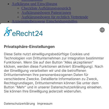
Aufklärung und Einwilligung
Checkliste Aufklärungsgespräch
Aufklärungsbogen Patient:innen
Aufklärungsbogen für rechtlich Vertretende
Arzneimittelbezogene Entscheidungshilfen
Dosisempfehlungen
Warnliste
Dokumentation
Dokumentationsbogen Gezielte Sedierung
Ethisch herausfordernde Situationen
Indikation Existenzielles Leiden
Wunsch nach Sedierung, um das eigene Leben zu
beenden
Sedierung im Rahmen des Beendens künstlicher
Beatmung
Sedierung im SAPV-Kontext
Verringern der Tiefe einer begonnenen Sedierung
Sedierung zur Leidenslinderung vs. zur Abwendung
von Selbst- oder Fremdgefährdung
Informationen für Patientinnen/Patienten und Angehörige
Informationsbroschüre für Patient:innen/Angehörige
Handreichung für Zugehörige
Was kommt auf Sie zu? Was ist zu beachten?
Erläuterung für Patient:innen/Angehörige