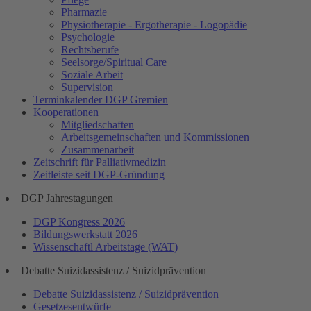
Pharmazie
Physiotherapie - Ergotherapie - Logopädie
Psychologie
Rechtsberufe
Seelsorge/Spiritual Care
Soziale Arbeit
Supervision
Terminkalender DGP Gremien
Kooperationen
Mitgliedschaften
Arbeitsgemeinschaften und Kommissionen
Zusammenarbeit
Zeitschrift für Palliativmedizin
Zeitleiste seit DGP-Gründung
DGP Jahrestagungen
DGP Kongress 2026
Bildungswerkstatt 2026
Wissenschaftl Arbeitstage (WAT)
Debatte Suizidassistenz / Suizidprävention
Debatte Suizidassistenz / Suizidprävention
Gesetzesentwürfe