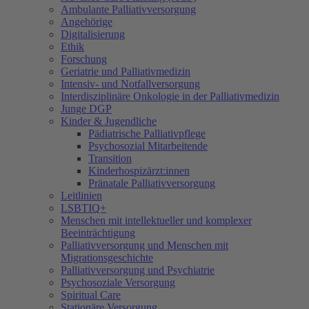
Ambulante Palliativversorgung
Angehörige
Digitalisierung
Ethik
Forschung
Geriatrie und Palliativmedizin
Intensiv- und Notfallversorgung
Interdisziplinäre Onkologie in der Palliativmedizin
Junge DGP
Kinder & Jugendliche
Pädiatrische Palliativpflege
Psychosozial Mitarbeitende
Transition
Kinderhospizärzt:innen
Pränatale Palliativversorgung
Leitlinien
LSBTIQ+
Menschen mit intellektueller und komplexer
Beeinträchtigung
Palliativversorgung und Menschen mit
Migrationsgeschichte
Palliativversorgung und Psychiatrie
Psychosoziale Versorgung
Spiritual Care
Stationäre Versorgung