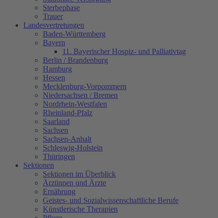
Sterbephase
Trauer
Landesvertretungen
Baden-Württemberg
Bayern
11. Bayerischer Hospiz- und Palliativtag
Berlin / Brandenburg
Hamburg
Hessen
Mecklenburg-Vorpommern
Niedersachsen / Bremen
Nordrhein-Westfalen
Rheinland-Pfalz
Saarland
Sachsen
Sachsen-Anhalt
Schleswig-Holstein
Thüringen
Sektionen
Sektionen im Überblick
Ärztinnen und Ärzte
Ernährung
Geistes- und Sozialwissenschaftliche Berufe
Künstlerische Therapien
Pflege