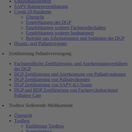
Entlassmanagement
SAPV-Rahmenvereinbarung
Covid-19-Pandemie
Übersicht
Empfehlungen der DGP
Empfehlungen weiterer Fachgesellschaften
Empfehlungen weiterer Institutionen
Beiträge aus Arbeitsgruppen und Sektionen der DGP
Hospiz- und Palliativregister
Zertifizierung Palliativversorgung
Fachspezifische Zertifizierungs- und Anerkennungsverfahren
der DGP
DGP Zertifizierung und Anerkennung von Palliativstationen
DGP Zertifizierung von Palliativdiensten
DGP Zertifizierung von SAPV-KJ-Teams
DGP und BDP Zertifizierung von Fachpsycholog:innen
Palliative Care
Toolbox Sedierende Medikamente
Übersicht
Toolbox
Einführung Toolbox
Screeningtool