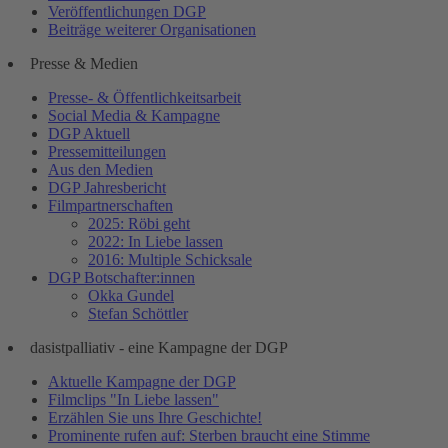
Veröffentlichungen DGP
Beiträge weiterer Organisationen
Presse & Medien
Presse- & Öffentlichkeitsarbeit
Social Media & Kampagne
DGP Aktuell
Pressemitteilungen
Aus den Medien
DGP Jahresbericht
Filmpartnerschaften
2025: Röbi geht
2022: In Liebe lassen
2016: Multiple Schicksale
DGP Botschafter:innen
Okka Gundel
Stefan Schöttler
dasistpalliativ - eine Kampagne der DGP
Aktuelle Kampagne der DGP
Filmclips "In Liebe lassen"
Erzählen Sie uns Ihre Geschichte!
Prominente rufen auf: Sterben braucht eine Stimme