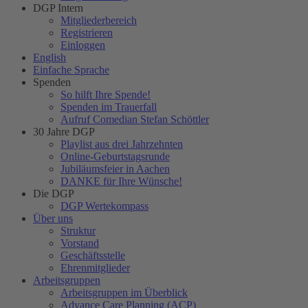
DGP Intern
Mitgliederbereich
Registrieren
Einloggen
English
Einfache Sprache
Spenden
So hilft Ihre Spende!
Spenden im Trauerfall
Aufruf Comedian Stefan Schöttler
30 Jahre DGP
Playlist aus drei Jahrzehnten
Online-Geburtstagsrunde
Jubiläumsfeier in Aachen
DANKE für Ihre Wünsche!
Die DGP
DGP Wertekompass
Über uns
Struktur
Vorstand
Geschäftsstelle
Ehrenmitglieder
Arbeitsgruppen
Arbeitsgruppen im Überblick
Advance Care Planning (ACP)