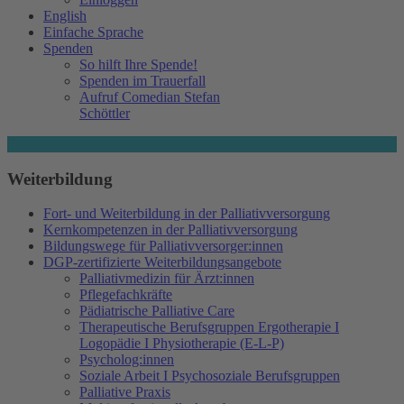
English
Einfache Sprache
Spenden
So hilft Ihre Spende!
Spenden im Trauerfall
Aufruf Comedian Stefan
Schöttler
Weiterbildung
Fort- und Weiterbildung in der Palliativversorgung
Kernkompetenzen in der Palliativversorgung
Bildungswege für Palliativversorger:innen
DGP-zertifizierte Weiterbildungsangebote
Palliativmedizin für Ärzt:innen
Pflegefachkräfte
Pädiatrische Palliative Care
Therapeutische Berufsgruppen Ergotherapie I
Logopädie I Physiotherapie (E-L-P)
Psycholog:innen
Soziale Arbeit I Psychosoziale Berufsgruppen
Palliative Praxis