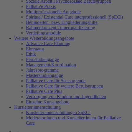
Soziale Arbeit I Psychosoziale Berufsgruppen
Palliative Praxis
Multiprofessionelle Angebote
Spiritual/ Existential Care interprofessionell (SpECi)
Behinderten- bzw. Eingliederungshilfe
Rahmenkonzept Trauerqualifizierung
Vertiefungsmodule
Weitere Weiterbildungsangebote
Advance Care Planning
Ehrenamt
Ethik
Fernstudiengänge
Management/Koordination
Jahresprogramme
Masterstudiengänge
Palliative Care für Seelsorgende
Palliative Care für weitere Berufsgruppen
Palliative Care Plus
Versorgung von Kindern und Jugendlichen
Einzelne Kursangebote
Kursleiter:innenschulung
Kursleiter:innenschulungen SpECi
Moderator:innen und Kursleiter:innen für Palliative
Care