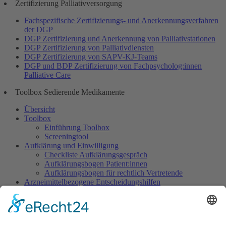
Zertifizierung Palliativversorgung
Fachspezifische Zertifizierungs- und Anerkennungsverfahren
der DGP
DGP Zertifizierung und Anerkennung von Palliativstationen
DGP Zertifizierung von Palliativdiensten
DGP Zertifizierung von SAPV-KJ-Teams
DGP und BDP Zertifizierung von Fachpsycholog:innen
Palliative Care
Toolbox Sedierende Medikamente
Übersicht
Toolbox
Einführung Toolbox
Screeningtool
Aufklärung und Einwilligung
Checkliste Aufklärungsgespräch
Aufklärungsbogen Patient:innen
Aufklärungsbogen für rechtlich Vertretende
Arzneimittelbezogene Entscheidungshilfen
Dosisempfehlungen
Warnliste
Dokumentation
Dokumentationsbogen Gezielte Sedierung