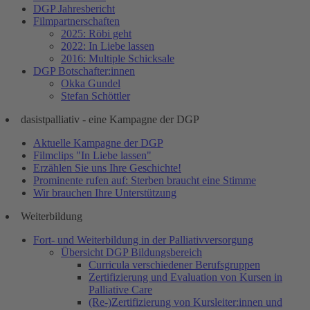
DGP Jahresbericht
Filmpartnerschaften
2025: Röbi geht
2022: In Liebe lassen
2016: Multiple Schicksale
DGP Botschafter:innen
Okka Gundel
Stefan Schöttler
dasistpalliativ - eine Kampagne der DGP
Aktuelle Kampagne der DGP
Filmclips "In Liebe lassen"
Erzählen Sie uns Ihre Geschichte!
Prominente rufen auf: Sterben braucht eine Stimme
Wir brauchen Ihre Unterstützung
Weiterbildung
Fort- und Weiterbildung in der Palliativversorgung
Übersicht DGP Bildungsbereich
Curricula verschiedener Berufsgruppen
Zertifizierung und Evaluation von Kursen in
Palliative Care
(Re-)Zertifizierung von Kursleiter:innen und