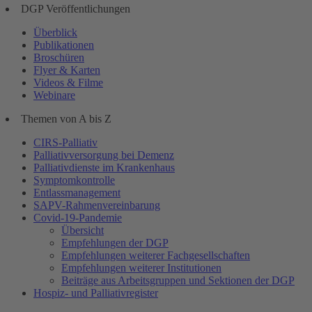
DGP Veröffentlichungen
Überblick
Publikationen
Broschüren
Flyer & Karten
Videos & Filme
Webinare
Themen von A bis Z
CIRS-Palliativ
Palliativversorgung bei Demenz
Palliativdienste im Krankenhaus
Symptomkontrolle
Entlassmanagement
SAPV-Rahmenvereinbarung
Covid-19-Pandemie
Übersicht
Empfehlungen der DGP
Empfehlungen weiterer Fachgesellschaften
Empfehlungen weiterer Institutionen
Beiträge aus Arbeitsgruppen und Sektionen der DGP
Hospiz- und Palliativregister