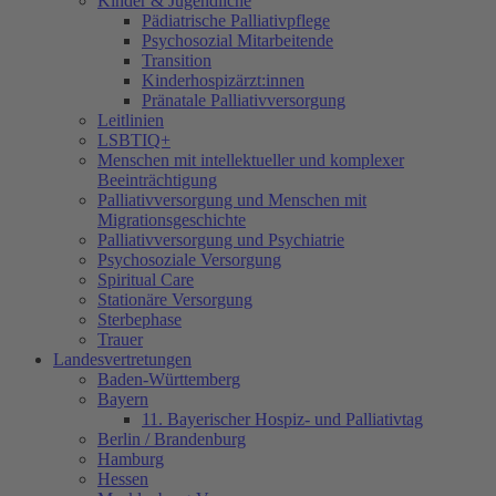
Kinder & Jugendliche
Pädiatrische Palliativpflege
Psychosozial Mitarbeitende
Transition
Kinderhospizärzt:innen
Pränatale Palliativversorgung
Leitlinien
LSBTIQ+
Menschen mit intellektueller und komplexer
Beeinträchtigung
Palliativversorgung und Menschen mit
Migrationsgeschichte
Palliativversorgung und Psychiatrie
Psychosoziale Versorgung
Spiritual Care
Stationäre Versorgung
Sterbephase
Trauer
Landesvertretungen
Baden-Württemberg
Bayern
11. Bayerischer Hospiz- und Palliativtag
Berlin / Brandenburg
Hamburg
Hessen