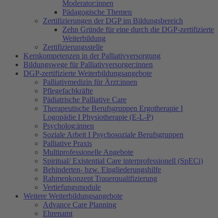
Moderator:innen
Pädagogische Themen
Zertifizierungen der DGP im Bildungsbereich
Zehn Gründe für eine durch die DGP-zertifizierte
Weiterbildung
Zertifizierungsstelle
Kernkompetenzen in der Palliativversorgung
Bildungswege für Palliativversorger:innen
DGP-zertifizierte Weiterbildungsangebote
Palliativmedizin für Ärzt:innen
Pflegefachkräfte
Pädiatrische Palliative Care
Therapeutische Berufsgruppen Ergotherapie I
Logopädie I Physiotherapie (E-L-P)
Psycholog:innen
Soziale Arbeit I Psychosoziale Berufsgruppen
Palliative Praxis
Multiprofessionelle Angebote
Spiritual/ Existential Care interprofessionell (SpECi)
Behinderten- bzw. Eingliederungshilfe
Rahmenkonzept Trauerqualifizierung
Vertiefungsmodule
Weitere Weiterbildungsangebote
Advance Care Planning
Ehrenamt