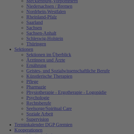
Mecklenburg-Vorpommern
Niedersachsen / Bremen
Nordrhein-Westfalen
Rheinland-Pfalz
Saarland
Sachsen
Sachsen-Anhalt
Schleswig-Holstein
Thüringen
Sektionen
Sektionen im Überblick
Ärztinnen und Ärzte
Ernährung
Geistes- und Sozialwissenschaftliche Berufe
Künstlerische Therapien
Pflege
Pharmazie
Physiotherapie - Ergotherapie - Logopädie
Psychologie
Rechtsberufe
Seelsorge/Spiritual Care
Soziale Arbeit
Supervision
Terminkalender DGP Gremien
Kooperationen