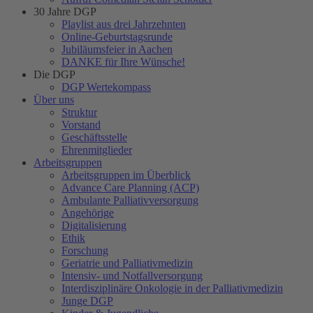
30 Jahre DGP
Playlist aus drei Jahrzehnten
Online-Geburtstagsrunde
Jubiläumsfeier in Aachen
DANKE für Ihre Wünsche!
Die DGP
DGP Wertekompass
Über uns
Struktur
Vorstand
Geschäftsstelle
Ehrenmitglieder
Arbeitsgruppen
Arbeitsgruppen im Überblick
Advance Care Planning (ACP)
Ambulante Palliativversorgung
Angehörige
Digitalisierung
Ethik
Forschung
Geriatrie und Palliativmedizin
Intensiv- und Notfallversorgung
Interdisziplinäre Onkologie in der Palliativmedizin
Junge DGP