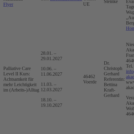
Steinke
Eva
UE
Flyer
Tag
Wup
„Au
Ber
Hom
Nied
Aka
28.01. –
Fran
29.01.2027
464
Dr.
Tel
Palliative Care
Christoph
10.06. –
info
Level II Kurs:
Gerhard
11.06.2027
46462
aka
Achtsamkeit für
Referentin:
Voerde
www
11.03. –
mehr Leichtigkeit
Bettina
aka
12.03.2027
im (Arbeits-)Alltag
Kraft-
Gerhard
Vera
18.10. –
Aka
19.10.2027
Woh
464