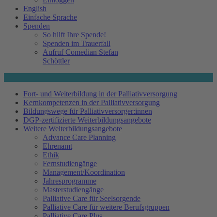
English
Einfache Sprache
Spenden
So hilft Ihre Spende!
Spenden im Trauerfall
Aufruf Comedian Stefan
Schöttler
Fort- und Weiterbildung in der Palliativversorgung
Kernkompetenzen in der Palliativversorgung
Bildungswege für Palliativversorger:innen
DGP-zertifizierte Weiterbildungsangebote
Weitere Weiterbildungsangebote
Advance Care Planning
Ehrenamt
Ethik
Fernstudiengänge
Management/Koordination
Jahresprogramme
Masterstudiengänge
Palliative Care für Seelsorgende
Palliative Care für weitere Berufsgruppen
Palliative Care Plus