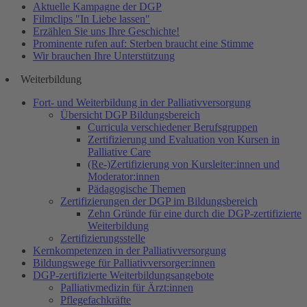
Aktuelle Kampagne der DGP
Filmclips "In Liebe lassen"
Erzählen Sie uns Ihre Geschichte!
Prominente rufen auf: Sterben braucht eine Stimme
Wir brauchen Ihre Unterstützung
Weiterbildung
Fort- und Weiterbildung in der Palliativversorgung
Übersicht DGP Bildungsbereich
Curricula verschiedener Berufsgruppen
Zertifizierung und Evaluation von Kursen in
Palliative Care
(Re-)Zertifizierung von Kursleiter:innen und
Moderator:innen
Pädagogische Themen
Zertifizierungen der DGP im Bildungsbereich
Zehn Gründe für eine durch die DGP-zertifizierte
Weiterbildung
Zertifizierungsstelle
Kernkompetenzen in der Palliativversorgung
Bildungswege für Palliativversorger:innen
DGP-zertifizierte Weiterbildungsangebote
Palliativmedizin für Ärzt:innen
Pflegefachkräfte