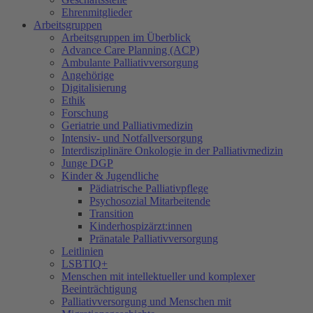
Ehrenmitglieder
Arbeitsgruppen
Arbeitsgruppen im Überblick
Advance Care Planning (ACP)
Ambulante Palliativversorgung
Angehörige
Digitalisierung
Ethik
Forschung
Geriatrie und Palliativmedizin
Intensiv- und Notfallversorgung
Interdisziplinäre Onkologie in der Palliativmedizin
Junge DGP
Kinder & Jugendliche
Pädiatrische Palliativpflege
Psychosozial Mitarbeitende
Transition
Kinderhospizärzt:innen
Pränatale Palliativversorgung
Leitlinien
LSBTIQ+
Menschen mit intellektueller und komplexer
Beeinträchtigung
Palliativversorgung und Menschen mit