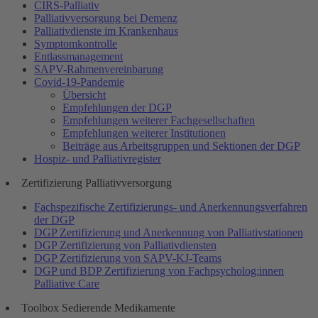
CIRS-Palliativ
Palliativversorgung bei Demenz
Palliativdienste im Krankenhaus
Symptomkontrolle
Entlassmanagement
SAPV-Rahmenvereinbarung
Covid-19-Pandemie
Übersicht
Empfehlungen der DGP
Empfehlungen weiterer Fachgesellschaften
Empfehlungen weiterer Institutionen
Beiträge aus Arbeitsgruppen und Sektionen der DGP
Hospiz- und Palliativregister
Zertifizierung Palliativversorgung
Fachspezifische Zertifizierungs- und Anerkennungsverfahren
der DGP
DGP Zertifizierung und Anerkennung von Palliativstationen
DGP Zertifizierung von Palliativdiensten
DGP Zertifizierung von SAPV-KJ-Teams
DGP und BDP Zertifizierung von Fachpsycholog:innen
Palliative Care
Toolbox Sedierende Medikamente