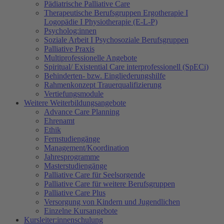
Pädiatrische Palliative Care
Therapeutische Berufsgruppen Ergotherapie I
Logopädie I Physiotherapie (E-L-P)
Psycholog:innen
Soziale Arbeit I Psychosoziale Berufsgruppen
Palliative Praxis
Multiprofessionelle Angebote
Spiritual/ Existential Care interprofessionell (SpECi)
Behinderten- bzw. Eingliederungshilfe
Rahmenkonzept Trauerqualifizierung
Vertiefungsmodule
Weitere Weiterbildungsangebote
Advance Care Planning
Ehrenamt
Ethik
Fernstudiengänge
Management/Koordination
Jahresprogramme
Masterstudiengänge
Palliative Care für Seelsorgende
Palliative Care für weitere Berufsgruppen
Palliative Care Plus
Versorgung von Kindern und Jugendlichen
Einzelne Kursangebote
Kursleiter:innenschulung