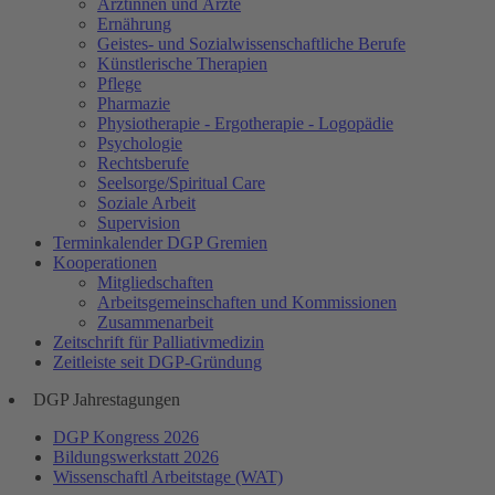
Ärztinnen und Ärzte
Ernährung
Geistes- und Sozialwissenschaftliche Berufe
Künstlerische Therapien
Pflege
Pharmazie
Physiotherapie - Ergotherapie - Logopädie
Psychologie
Rechtsberufe
Seelsorge/Spiritual Care
Soziale Arbeit
Supervision
Terminkalender DGP Gremien
Kooperationen
Mitgliedschaften
Arbeitsgemeinschaften und Kommissionen
Zusammenarbeit
Zeitschrift für Palliativmedizin
Zeitleiste seit DGP-Gründung
DGP Jahrestagungen
DGP Kongress 2026
Bildungswerkstatt 2026
Wissenschaftl Arbeitstage (WAT)