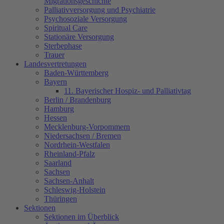
Migrationsgeschichte
Palliativversorgung und Psychiatrie
Psychosoziale Versorgung
Spiritual Care
Stationäre Versorgung
Sterbephase
Trauer
Landesvertretungen
Baden-Württemberg
Bayern
11. Bayerischer Hospiz- und Palliativtag
Berlin / Brandenburg
Hamburg
Hessen
Mecklenburg-Vorpommern
Niedersachsen / Bremen
Nordrhein-Westfalen
Rheinland-Pfalz
Saarland
Sachsen
Sachsen-Anhalt
Schleswig-Holstein
Thüringen
Sektionen
Sektionen im Überblick