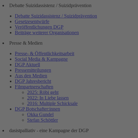
Debatte Suizidassistenz / Suizidprävention
Debatte Suizidassistenz / Suizidprävention
Gesetzesentwürfe
Veröffentlichungen DGP
Beiträge weiterer Organisationen
Presse & Medien
Presse- & Öffentlichkeitsarbeit
Social Media & Kampagne
DGP Aktuell
Pressemitteilungen
Aus den Medien
DGP Jahresbericht
Filmpartnerschaften
2025: Röbi geht
2022: In Liebe lassen
2016: Multiple Schicksale
DGP Botschafter:innen
Okka Gundel
Stefan Schöttler
dasistpalliativ - eine Kampagne der DGP