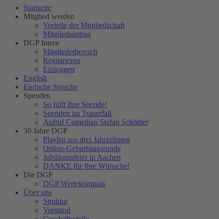
Startseite
Mitglied werden
Vorteile der Mitgliedschaft
Mitgliedsantrag
DGP Intern
Mitgliederbereich
Registrieren
Einloggen
English
Einfache Sprache
Spenden
So hilft Ihre Spende!
Spenden im Trauerfall
Aufruf Comedian Stefan Schöttler
30 Jahre DGP
Playlist aus drei Jahrzehnten
Online-Geburtstagsrunde
Jubiläumsfeier in Aachen
DANKE für Ihre Wünsche!
Die DGP
DGP Wertekompass
Über uns
Struktur
Vorstand
Geschäftsstelle