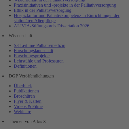
Praxisinitiativen und -projekte in der Palliativversorgung
Ethik in der Palliativversorgung
Hospizkultur und Palliativkompetenz in Einrichtungen der
stationären Altenpflege
ALIVIA-Stiftungspreis Dissertation 2026
Wissenschaft
S3-Leitlinie Palliativmedizin
Forschungslandschaft
Forschungsprojekte
Lehrstühle und Professuren
Definitionen
DGP Veröffentlichungen
Überblick
Publikationen
Broschüren
Flyer & Karten
Videos & Filme
Webinare
Themen von A bis Z