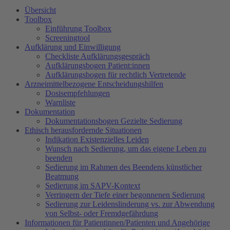
Übersicht
Toolbox
Einführung Toolbox
Screeningtool
Aufklärung und Einwilligung
Checkliste Aufklärungsgespräch
Aufklärungsbogen Patient:innen
Aufklärungsbogen für rechtlich Vertretende
Arzneimittelbezogene Entscheidungshilfen
Dosisempfehlungen
Warnliste
Dokumentation
Dokumentationsbogen Gezielte Sedierung
Ethisch herausfordernde Situationen
Indikation Existenzielles Leiden
Wunsch nach Sedierung, um das eigene Leben zu
beenden
Sedierung im Rahmen des Beendens künstlicher
Beatmung
Sedierung im SAPV-Kontext
Verringern der Tiefe einer begonnenen Sedierung
Sedierung zur Leidenslinderung vs. zur Abwendung
von Selbst- oder Fremdgefährdung
Informationen für Patientinnen/Patienten und Angehörige