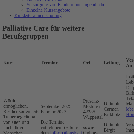
Versorgung von Kindern und Jugendlichen
Einzelne Kursangebote
Kursleiter:innenschulung
Palliative Care für weitere
Berufsgruppen
Vera
Kurs
Termine
Ort
Leitung
Anm
Inst
Leb
Dr. 
Bir
Tel
Würde
Präsenz-
Dr.in phil.
Mai
ermöglichen.
September 2025 -
Module in
Carmen
lebe
Resilienzorientierte
Februar 2027
42285
Birkholz
Hom
Trauerbegleitung
Wuppertal
Die Termine
von alten und
Dr.in phil.
Ver
entnehmen Sie bitte
sowie
hochaltrigen
Birgit
Inte
dem
Informationsblatt
Online-
Menschen