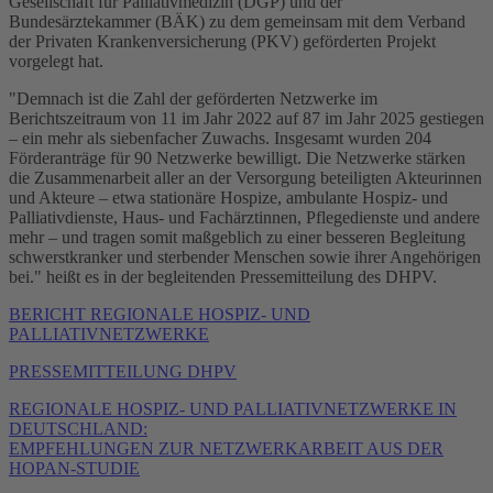
Gesellschaft für Palliativmedizin (DGP) und der
Bundesärztekammer (BÄK) zu dem gemeinsam mit dem Verband
der Privaten Krankenversicherung (PKV) geförderten Projekt
vorgelegt hat.
"Demnach ist die Zahl der geförderten Netzwerke im
Berichtszeitraum von 11 im Jahr 2022 auf 87 im Jahr 2025 gestiegen
– ein mehr als siebenfacher Zuwachs. Insgesamt wurden 204
Förderanträge für 90 Netzwerke bewilligt. Die Netzwerke stärken
die Zusammenarbeit aller an der Versorgung beteiligten Akteurinnen
und Akteure – etwa stationäre Hospize, ambulante Hospiz- und
Palliativdienste, Haus- und Fachärztinnen, Pflegedienste und andere
mehr – und tragen somit maßgeblich zu einer besseren Begleitung
schwerstkranker und sterbender Menschen sowie ihrer Angehörigen
bei." heißt es in der begleitenden Pressemitteilung des DHPV.
BERICHT REGIONALE HOSPIZ- UND
PALLIATIVNETZWERKE
PRESSEMITTEILUNG DHPV
REGIONALE HOSPIZ- UND PALLIATIVNETZWERKE IN
DEUTSCHLAND:
EMPFEHLUNGEN ZUR NETZWERKARBEIT AUS DER
HOPAN-STUDIE