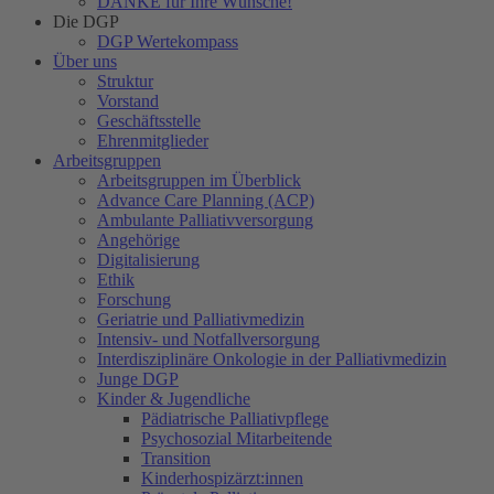
DANKE für Ihre Wünsche!
Die DGP
DGP Wertekompass
Über uns
Struktur
Vorstand
Geschäftsstelle
Ehrenmitglieder
Arbeitsgruppen
Arbeitsgruppen im Überblick
Advance Care Planning (ACP)
Ambulante Palliativversorgung
Angehörige
Digitalisierung
Ethik
Forschung
Geriatrie und Palliativmedizin
Intensiv- und Notfallversorgung
Interdisziplinäre Onkologie in der Palliativmedizin
Junge DGP
Kinder & Jugendliche
Pädiatrische Palliativpflege
Psychosozial Mitarbeitende
Transition
Kinderhospizärzt:innen