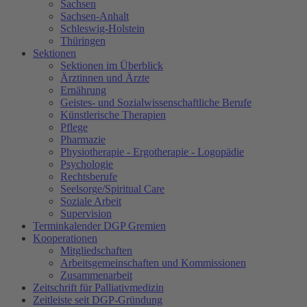
Sachsen
Sachsen-Anhalt
Schleswig-Holstein
Thüringen
Sektionen
Sektionen im Überblick
Ärztinnen und Ärzte
Ernährung
Geistes- und Sozialwissenschaftliche Berufe
Künstlerische Therapien
Pflege
Pharmazie
Physiotherapie - Ergotherapie - Logopädie
Psychologie
Rechtsberufe
Seelsorge/Spiritual Care
Soziale Arbeit
Supervision
Terminkalender DGP Gremien
Kooperationen
Mitgliedschaften
Arbeitsgemeinschaften und Kommissionen
Zusammenarbeit
Zeitschrift für Palliativmedizin
Zeitleiste seit DGP-Gründung