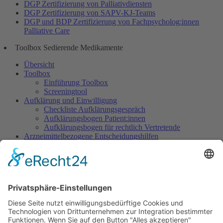
DGP Zertifizierung von Palliativdiensten
DGP Zertifizierung von SAPV-KJ-Teams
DGP und BDP Zertifizierung von Fachpsycholog:innen
Palliative Care
Toolbox Sedierende Medikamente
Übersicht
Toolbox
Einführung Toolbox
Screeningtool
Aufklärung und Einwilligung
Checkliste Aufklärungsgespräch
Aufklärungsbogen Patient:innen
Aufklärungsbogen für rechtlich Vertretende
Arzneimittelbezogene Entscheidungshilfen
Dosisempfehlungen
Warnliste
Dokumentation
Dokumentationsbogen Gezielte Sedierung
Ethisch herausfordernde Situationen
Indikation Existenzielles Leiden
Wunsch nach Sedierung, um das eigene Leben zu
beenden
Sedierung im Rahmen des Beendens künstlicher