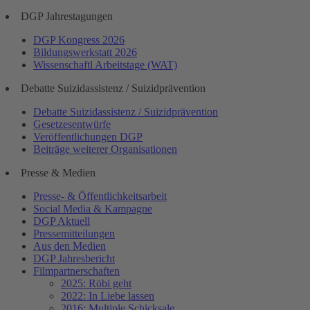
DGP Jahrestagungen
DGP Kongress 2026
Bildungswerkstatt 2026
Wissenschaftl Arbeitstage (WAT)
Debatte Suizidassistenz / Suizidprävention
Debatte Suizidassistenz / Suizidprävention
Gesetzesentwürfe
Veröffentlichungen DGP
Beiträge weiterer Organisationen
Presse & Medien
Presse- & Öffentlichkeitsarbeit
Social Media & Kampagne
DGP Aktuell
Pressemitteilungen
Aus den Medien
DGP Jahresbericht
Filmpartnerschaften
2025: Röbi geht
2022: In Liebe lassen
2016: Multiple Schicksale