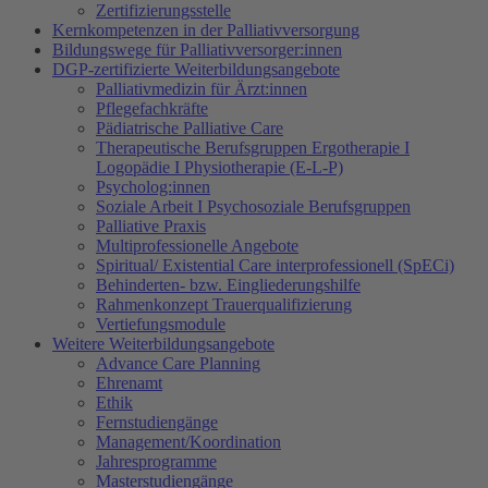
Zertifizierungsstelle
Kernkompetenzen in der Palliativversorgung
Bildungswege für Palliativversorger:innen
DGP-zertifizierte Weiterbildungsangebote
Palliativmedizin für Ärzt:innen
Pflegefachkräfte
Pädiatrische Palliative Care
Therapeutische Berufsgruppen Ergotherapie I
Logopädie I Physiotherapie (E-L-P)
Psycholog:innen
Soziale Arbeit I Psychosoziale Berufsgruppen
Palliative Praxis
Multiprofessionelle Angebote
Spiritual/ Existential Care interprofessionell (SpECi)
Behinderten- bzw. Eingliederungshilfe
Rahmenkonzept Trauerqualifizierung
Vertiefungsmodule
Weitere Weiterbildungsangebote
Advance Care Planning
Ehrenamt
Ethik
Fernstudiengänge
Management/Koordination
Jahresprogramme
Masterstudiengänge