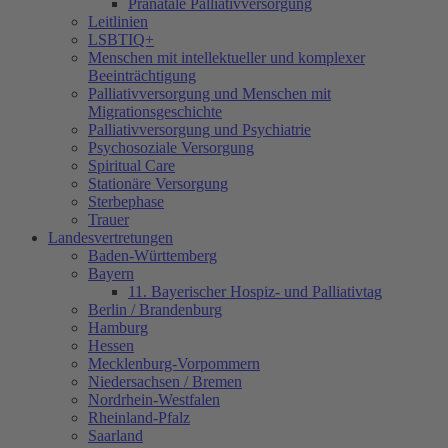
Pränatale Palliativversorgung
Leitlinien
LSBTIQ+
Menschen mit intellektueller und komplexer
Beeinträchtigung
Palliativversorgung und Menschen mit
Migrationsgeschichte
Palliativversorgung und Psychiatrie
Psychosoziale Versorgung
Spiritual Care
Stationäre Versorgung
Sterbephase
Trauer
Landesvertretungen
Baden-Württemberg
Bayern
11. Bayerischer Hospiz- und Palliativtag
Berlin / Brandenburg
Hamburg
Hessen
Mecklenburg-Vorpommern
Niedersachsen / Bremen
Nordrhein-Westfalen
Rheinland-Pfalz
Saarland