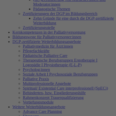
Moderator:innen
Pädagogische Themen
Zertifizierungen der DGP im Bildungsbereich
Zehn Gründe für eine durch die DGP-zertifizierte
Weiterbildung
Zertifizierungsstelle
Kernkompetenzen in der Palliativversorgung
Bildungswege für Palliativversorger:innen
DGP-zertifizierte Weiterbildungsangebote
Palliativmedizin für Ärzt:innen
Pflegefachkräfte
Pädiatrische Palliative Care
Therapeutische Berufsgruppen Ergotherapie I
Logopädie I Physiotherapie (E-L-P)
Psycholog:innen
Soziale Arbeit I Psychosoziale Berufsgruppen
Palliative Praxis
Multiprofessionelle Angebote
Spiritual/ Existential Care interprofessionell (SpECi)
Behinderten- bzw. Eingliederungshilfe
Rahmenkonzept Trauerqualifizierung
Vertiefungsmodule
Weitere Weiterbildungsangebote
Advance Care Planning