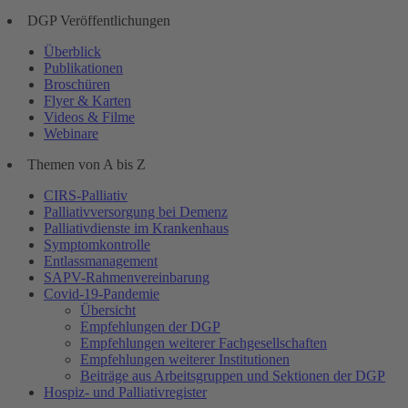
DGP Veröffentlichungen
Überblick
Publikationen
Broschüren
Flyer & Karten
Videos & Filme
Webinare
Themen von A bis Z
CIRS-Palliativ
Palliativversorgung bei Demenz
Palliativdienste im Krankenhaus
Symptomkontrolle
Entlassmanagement
SAPV-Rahmenvereinbarung
Covid-19-Pandemie
Übersicht
Empfehlungen der DGP
Empfehlungen weiterer Fachgesellschaften
Empfehlungen weiterer Institutionen
Beiträge aus Arbeitsgruppen und Sektionen der DGP
Hospiz- und Palliativregister