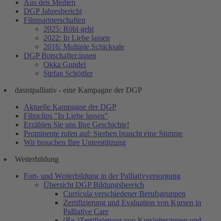
Aus den Medien
DGP Jahresbericht
Filmpartnerschaften
2025: Röbi geht
2022: In Liebe lassen
2016: Multiple Schicksale
DGP Botschafter:innen
Okka Gundel
Stefan Schöttler
dasistpalliativ - eine Kampagne der DGP
Aktuelle Kampagne der DGP
Filmclips "In Liebe lassen"
Erzählen Sie uns Ihre Geschichte!
Prominente rufen auf: Sterben braucht eine Stimme
Wir brauchen Ihre Unterstützung
Weiterbildung
Fort- und Weiterbildung in der Palliativversorgung
Übersicht DGP Bildungsbereich
Curricula verschiedener Berufsgruppen
Zertifizierung und Evaluation von Kursen in
Palliative Care
(Re-)Zertifizierung von Kursleiter:innen und