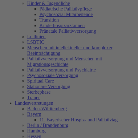
Kinder & Jugendliche
Pädiatrische Palliativpflege
Psychosozial Mitarbeitende
Transition
Kinderhospizärzt:innen
Pränatale Palliativversorgung
Leitlinien
LSBTIQ+
Menschen mit intellektueller und komplexer
Beeinträchtigung
Palliativversorgung und Menschen mit
Migrationsgeschichte
Palliativversorgung und Psychiatrie
Psychosoziale Versorgung
Spiritual Care
Stationäre Versorgung
Sterbephase
Trauer
Landesvertretungen
Baden-Württemberg
Bayern
11. Bayerischer Hospiz- und Palliativtag
Berlin / Brandenburg
Hamburg
Hessen