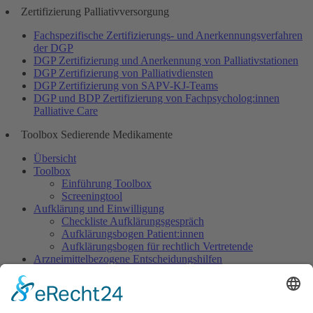
Zertifizierung Palliativversorgung
Fachspezifische Zertifizierungs- und Anerkennungsverfahren
der DGP
DGP Zertifizierung und Anerkennung von Palliativstationen
DGP Zertifizierung von Palliativdiensten
DGP Zertifizierung von SAPV-KJ-Teams
DGP und BDP Zertifizierung von Fachpsycholog:innen
Palliative Care
Toolbox Sedierende Medikamente
Übersicht
Toolbox
Einführung Toolbox
Screeningtool
Aufklärung und Einwilligung
Checkliste Aufklärungsgespräch
Aufklärungsbogen Patient:innen
Aufklärungsbogen für rechtlich Vertretende
Arzneimittelbezogene Entscheidungshilfen
Dosisempfehlungen
Warnliste
Dokumentation
Dokumentationsbogen Gezielte Sedierung