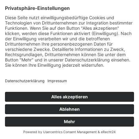
Ethisch herausfordernde Situationen
Indikation Existenzielles Leiden
Wunsch nach Sedierung, um das eigene Leben zu
beenden
Sedierung im Rahmen des Beendens künstlicher
Beatmung
Sedierung im SAPV-Kontext
Verringern der Tiefe einer begonnenen Sedierung
Sedierung zur Leidenslinderung vs. zur Abwendung
von Selbst- oder Fremdgefährdung
Informationen für Patientinnen/Patienten und Angehörige
Informationsbroschüre für Patient:innen/Angehörige
Handreichung für Zugehörige
Was kommt auf Sie zu? Was ist zu beachten?
Erläuterung für Patient:innen/Angehörige
Übersicht iSedPall
Übertherapie am Lebensende
Übertherapie am Lebensende: Handlungsempfehlungen für
Notfallmedizin, Intensivmedizin und Onkologie
Fachgespräch zu politischen Handlungsoptionen I DGP
fordert Palliativdienste & fachliche Expertise in der
Notfallreform