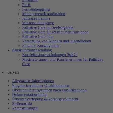
Ehrenamt
Ethik
Fernstudiengänge
Management/Koordination
Jahresprogramme
Masterstudiengänge
Palliative Care für Seelsorgende
Palliative Care für weitere Berufsgruppen
Palliative Care Plus
Versorgung von Kindern und Jugendlichen
Einzelne Kursangebote
Kursleiter:innenschulung
Kursleiter:innenschulungen SpECi
Moderator:innen und Kursleiter:innen für Palliative
Care
Service
Allgemeine Informationen
Eingabe beruflicher Qualifikationen
Übersicht Berufsgruppen nach Qualifikationen
Dokumentationshilfen
Patientenverfügung & Vorsorgevollmacht
Stellenmarkt
Veranstaltungen