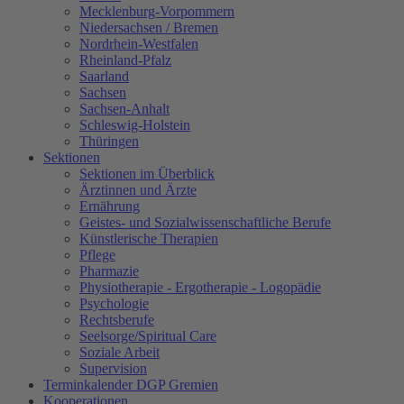
Mecklenburg-Vorpommern
Niedersachsen / Bremen
Nordrhein-Westfalen
Rheinland-Pfalz
Saarland
Sachsen
Sachsen-Anhalt
Schleswig-Holstein
Thüringen
Sektionen
Sektionen im Überblick
Ärztinnen und Ärzte
Ernährung
Geistes- und Sozialwissenschaftliche Berufe
Künstlerische Therapien
Pflege
Pharmazie
Physiotherapie - Ergotherapie - Logopädie
Psychologie
Rechtsberufe
Seelsorge/Spiritual Care
Soziale Arbeit
Supervision
Terminkalender DGP Gremien
Kooperationen