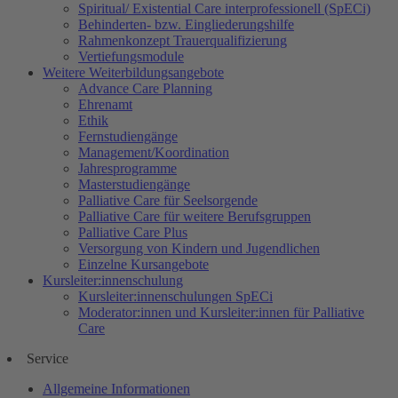
Spiritual/ Existential Care interprofessionell (SpECi)
Behinderten- bzw. Eingliederungshilfe
Rahmenkonzept Trauerqualifizierung
Vertiefungsmodule
Weitere Weiterbildungsangebote
Advance Care Planning
Ehrenamt
Ethik
Fernstudiengänge
Management/Koordination
Jahresprogramme
Masterstudiengänge
Palliative Care für Seelsorgende
Palliative Care für weitere Berufsgruppen
Palliative Care Plus
Versorgung von Kindern und Jugendlichen
Einzelne Kursangebote
Kursleiter:innenschulung
Kursleiter:innenschulungen SpECi
Moderator:innen und Kursleiter:innen für Palliative
Care
Service
Allgemeine Informationen