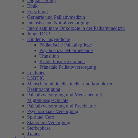
Digitalisierung
Ethik
Forschung
Geriatrie und Palliativmedizin
Intensiv- und Notfallversorgung
Interdisziplinäre Onkologie in der Palliativmedizin
Junge DGP
Kinder & Jugendliche
Pädiatrische Palliativpflege
Psychosozial Mitarbeitende
Transition
Kinderhospizärzt:innen
Pränatale Palliativversorgung
Leitlinien
LSBTIQ+
Menschen mit intellektueller und komplexer
Beeinträchtigung
Palliativversorgung und Menschen mit
Migrationsgeschichte
Palliativversorgung und Psychiatrie
Psychosoziale Versorgung
Spiritual Care
Stationäre Versorgung
Sterbephase
Trauer