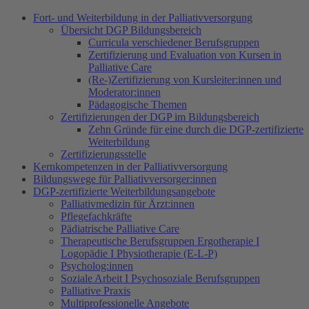
Fort- und Weiterbildung in der Palliativversorgung
Übersicht DGP Bildungsbereich
Curricula verschiedener Berufsgruppen
Zertifizierung und Evaluation von Kursen in
Palliative Care
(Re-)Zertifizierung von Kursleiter:innen und
Moderator:innen
Pädagogische Themen
Zertifizierungen der DGP im Bildungsbereich
Zehn Gründe für eine durch die DGP-zertifizierte
Weiterbildung
Zertifizierungsstelle
Kernkompetenzen in der Palliativversorgung
Bildungswege für Palliativversorger:innen
DGP-zertifizierte Weiterbildungsangebote
Palliativmedizin für Ärzt:innen
Pflegefachkräfte
Pädiatrische Palliative Care
Therapeutische Berufsgruppen Ergotherapie I
Logopädie I Physiotherapie (E-L-P)
Psycholog:innen
Soziale Arbeit I Psychosoziale Berufsgruppen
Palliative Praxis
Multiprofessionelle Angebote