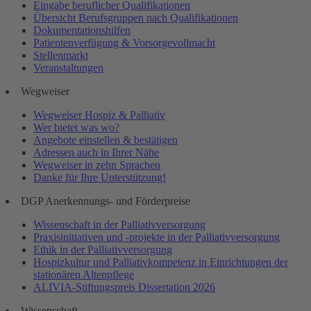
Eingabe beruflicher Qualifikationen
Übersicht Berufsgruppen nach Qualifikationen
Dokumentationshilfen
Patientenverfügung & Vorsorgevollmacht
Stellenmarkt
Veranstaltungen
Wegweiser
Wegweiser Hospiz & Palliativ
Wer bietet was wo?
Angebote einstellen & bestätigen
Adressen auch in Ihrer Nähe
Wegweiser in zehn Sprachen
Danke für Ihre Unterstützung!
DGP Anerkennungs- und Förderpreise
Wissenschaft in der Palliativversorgung
Praxisinitiativen und -projekte in der Palliativversorgung
Ethik in der Palliativversorgung
Hospizkultur und Palliativkompetenz in Einrichtungen der
stationären Altenpflege
ALIVIA-Stiftungspreis Dissertation 2026
Wissenschaft