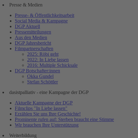
Presse & Medien
Presse- & Öffentlichkeitsarbeit
Social Media & Kampagne
DGP Aktuell
Pressemitteilungen
Aus den Medien
DGP Jahresbericht
Filmpartnerschaften
2025: Röbi geht
2022: In Liebe lassen
2016: Multiple Schicksale
DGP Botschafter:innen
Okka Gundel
Stefan Schöttler
dasistpalliativ - eine Kampagne der DGP
Aktuelle Kampagne der DGP
Filmclips "In Liebe lassen"
Erzählen Sie uns Ihre Geschichte!
Prominente rufen auf: Sterben braucht eine Stimme
Wir brauchen Ihre Unterstützung
Weiterbildung