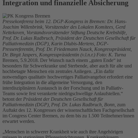
Integration und finanzielle Absicherung
Pressekonferenz beim 12. DGP-Kongress in Bremen: Dr. Hans-
Joachim Willenbrink, Vorsitzender des Lokalen Komitees, Gerd
Nettekoven, Vorstandsvorsitzender Stiftung Deutsche Krebshilfe,
Prof. Dr. Lukas Radbruch, Präsident der Deutschen Gesellschaft für
Palliativmedizin (DGP), Karin Dlubis-Mertens, DGP-
Pressereferentin, Prof. Dr. Friedemann Nauck, Kongresspräsident,
Dr. Birgit Jaspers, Kongresspräsidentin (v.l.n.r.) Foto: K. Turna
Bremen, 5.9.2018. Der Wunsch nach einem „guten Ende“ ist
besonders für Schwerkranke und Sterbende, aber auch für alte und
hochbetagte Menschen ein zentrales Anliegen. „Ein dafür
notwendiges qualitativ hochwertiges Palliativangebot erfordert eine
frühe Integration in die allgemeine Versorgung, den
interdisziplinären Austausch in der Forschung und in Palliativ-
Teams sowie fest verankerte niedrigschwellige Anlaufstellen.“
betont der
Präsident der Deutschen Gesellschaft für
Palliativmedizin (DGP),
Prof. Dr. Lukas Radbruch, Bonn,
zum
Auftakt des 12. Kongresses der wissenschaftlichen Fachgesellschaft
im Congress Center Bremen, zu dem bis zu 1.500 Teilnehmer/innen
erwartet werden.
„Menschen in schwerer Krankheit wie auch ihre Angehörigen
müssen in stationären Pflegeeinrichtungen, Krankenhäusern,