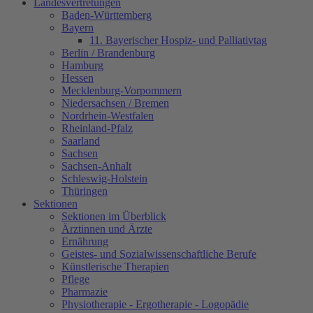
Landesvertretungen
Baden-Württemberg
Bayern
11. Bayerischer Hospiz- und Palliativtag
Berlin / Brandenburg
Hamburg
Hessen
Mecklenburg-Vorpommern
Niedersachsen / Bremen
Nordrhein-Westfalen
Rheinland-Pfalz
Saarland
Sachsen
Sachsen-Anhalt
Schleswig-Holstein
Thüringen
Sektionen
Sektionen im Überblick
Ärztinnen und Ärzte
Ernährung
Geistes- und Sozialwissenschaftliche Berufe
Künstlerische Therapien
Pflege
Pharmazie
Physiotherapie - Ergotherapie - Logopädie