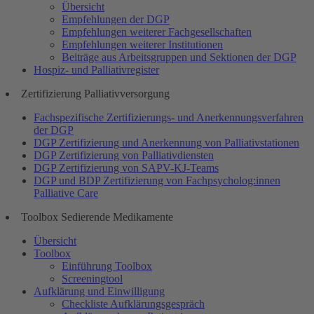
Übersicht
Empfehlungen der DGP
Empfehlungen weiterer Fachgesellschaften
Empfehlungen weiterer Institutionen
Beiträge aus Arbeitsgruppen und Sektionen der DGP
Hospiz- und Palliativregister
Zertifizierung Palliativversorgung
Fachspezifische Zertifizierungs- und Anerkennungsverfahren
der DGP
DGP Zertifizierung und Anerkennung von Palliativstationen
DGP Zertifizierung von Palliativdiensten
DGP Zertifizierung von SAPV-KJ-Teams
DGP und BDP Zertifizierung von Fachpsycholog:innen
Palliative Care
Toolbox Sedierende Medikamente
Übersicht
Toolbox
Einführung Toolbox
Screeningtool
Aufklärung und Einwilligung
Checkliste Aufklärungsgespräch