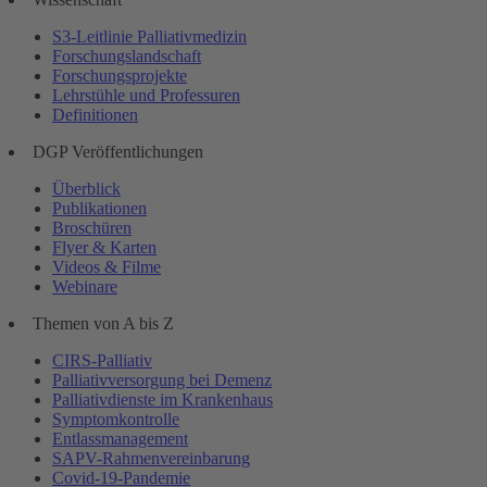
S3-Leitlinie Palliativmedizin
Forschungslandschaft
Forschungsprojekte
Lehrstühle und Professuren
Definitionen
DGP Veröffentlichungen
Überblick
Publikationen
Broschüren
Flyer & Karten
Videos & Filme
Webinare
Themen von A bis Z
CIRS-Palliativ
Palliativversorgung bei Demenz
Palliativdienste im Krankenhaus
Symptomkontrolle
Entlassmanagement
SAPV-Rahmenvereinbarung
Covid-19-Pandemie