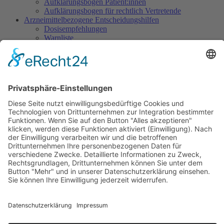
Aufklärungsbogen Patient:innen
Aufklärungsbogen für rechtlich Vertretende
Arzneimittelbezogene Entscheidungshilfen
Dosisempfehlungen
Warnliste
Dokumentation
Dokumentationsbogen Gezielte Sedierung
Ethisch herausfordernde Situationen
Indikation Existenzielles Leiden
Wunsch nach Sedierung, um das eigene Leben zu
beenden
Sedierung im Rahmen des Beendens künstlicher
Beatmung
Sedierung im SAPV-Kontext
Verringern der Tiefe einer begonnenen Sedierung
Sedierung zur Leidenslinderung vs. zur Abwendung
von Selbst- oder Fremdgefährdung
Informationen für Patientinnen/Patienten und Angehörige
Informationsbroschüre für Patient:innen/Angehörige
Handreichung für Zugehörige
Was kommt auf Sie zu? Was ist zu beachten?
Erläuterung für Patient:innen/Angehörige
Übersicht iSedPall
Übertherapie am Lebensende