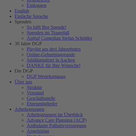
Einloggen
English
Einfache Sprache
Spenden
So hilft Ihre Spende!
Spenden im Trauerfall
Aufruf Comedian Stefan Schöttler
30 Jahre DGP
Playlist aus drei Jahrzehnten
Online-Geburtstagsrunde
Jubiläumsfeier in Aachen
DANKE für Ihre Wünsche!
Die DGP
DGP Wertekompass
Über uns
Struktur
Vorstand
Geschäftsstelle
Ehrenmitglieder
Arbeitsgruppen
Arbeitsgruppen im Überblick
Advance Care Planning (ACP)
Ambulante Palliativversorgung
Angehörige