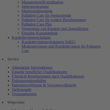
Management/Koordination
Jahresprogramme
Masterstudiengänge
Palliative Care für Seelsorgende
Palliative Care für weitere Berufsgruppen
Palliative Care Plus
Versorgung von Kindern und Jugendlichen
Einzelne Kursangebote
Kursleiter:innenschulung
Kursleiter:innenschulungen SpECi
Moderator:innen und Kursleiter:innen für Palliative
Care
Service
Allgemeine Informationen
Eingabe beruflicher Qualifikationen
Übersicht Berufsgruppen nach Qualifikationen
Dokumentationshilfen
Patientenverfügung & Vorsorgevollmacht
Stellenmarkt
Veranstaltungen
Wegweiser