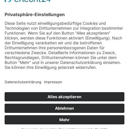
Dokumentation
Dokumentationsbogen Gezielte Sedierung
Ethisch herausfordernde Situationen
Indikation Existenzielles Leiden
Wunsch nach Sedierung, um das eigene Leben zu
beenden
Sedierung im Rahmen des Beendens künstlicher
Beatmung
Sedierung im SAPV-Kontext
Verringern der Tiefe einer begonnenen Sedierung
Sedierung zur Leidenslinderung vs. zur Abwendung
von Selbst- oder Fremdgefährdung
Informationen für Patientinnen/Patienten und Angehörige
Informationsbroschüre für Patient:innen/Angehörige
Handreichung für Zugehörige
Was kommt auf Sie zu? Was ist zu beachten?
Erläuterung für Patient:innen/Angehörige
Übersicht iSedPall
Übertherapie am Lebensende
Übertherapie am Lebensende: Handlungsempfehlungen für
Notfallmedizin, Intensivmedizin und Onkologie
Fachgespräch zu politischen Handlungsoptionen I DGP
fordert Palliativdienste & fachliche Expertise in der
Notfallreform