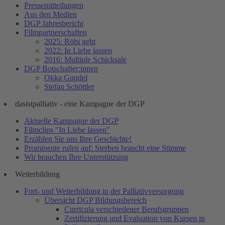
Pressemitteilungen
Aus den Medien
DGP Jahresbericht
Filmpartnerschaften
2025: Röbi geht
2022: In Liebe lassen
2016: Multiple Schicksale
DGP Botschafter:innen
Okka Gundel
Stefan Schöttler
dasistpalliativ - eine Kampagne der DGP
Aktuelle Kampagne der DGP
Filmclips "In Liebe lassen"
Erzählen Sie uns Ihre Geschichte!
Prominente rufen auf: Sterben braucht eine Stimme
Wir brauchen Ihre Unterstützung
Weiterbildung
Fort- und Weiterbildung in der Palliativversorgung
Übersicht DGP Bildungsbereich
Curricula verschiedener Berufsgruppen
Zertifizierung und Evaluation von Kursen in