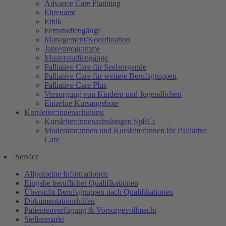
Advance Care Planning
Ehrenamt
Ethik
Fernstudiengänge
Management/Koordination
Jahresprogramme
Masterstudiengänge
Palliative Care für Seelsorgende
Palliative Care für weitere Berufsgruppen
Palliative Care Plus
Versorgung von Kindern und Jugendlichen
Einzelne Kursangebote
Kursleiter:innenschulung
Kursleiter:innenschulungen SpECi
Moderator:innen und Kursleiter:innen für Palliative
Care
Service
Allgemeine Informationen
Eingabe beruflicher Qualifikationen
Übersicht Berufsgruppen nach Qualifikationen
Dokumentationshilfen
Patientenverfügung & Vorsorgevollmacht
Stellenmarkt