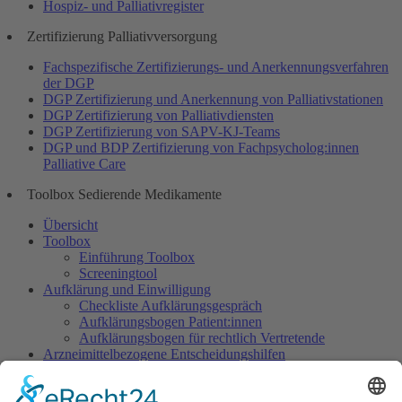
Hospiz- und Palliativregister
Zertifizierung Palliativversorgung
Fachspezifische Zertifizierungs- und Anerkennungsverfahren
der DGP
DGP Zertifizierung und Anerkennung von Palliativstationen
DGP Zertifizierung von Palliativdiensten
DGP Zertifizierung von SAPV-KJ-Teams
DGP und BDP Zertifizierung von Fachpsycholog:innen
Palliative Care
Toolbox Sedierende Medikamente
Übersicht
Toolbox
Einführung Toolbox
Screeningtool
Aufklärung und Einwilligung
Checkliste Aufklärungsgespräch
Aufklärungsbogen Patient:innen
Aufklärungsbogen für rechtlich Vertretende
Arzneimittelbezogene Entscheidungshilfen
Dosisempfehlungen
Warnliste