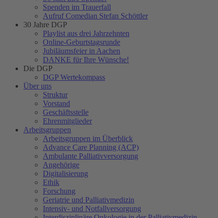
Spenden im Trauerfall
Aufruf Comedian Stefan Schöttler
30 Jahre DGP
Playlist aus drei Jahrzehnten
Online-Geburtstagsrunde
Jubiläumsfeier in Aachen
DANKE für Ihre Wünsche!
Die DGP
DGP Wertekompass
Über uns
Struktur
Vorstand
Geschäftsstelle
Ehrenmitglieder
Arbeitsgruppen
Arbeitsgruppen im Überblick
Advance Care Planning (ACP)
Ambulante Palliativversorgung
Angehörige
Digitalisierung
Ethik
Forschung
Geriatrie und Palliativmedizin
Intensiv- und Notfallversorgung
Interdisziplinäre Onkologie in der Palliativmedizin