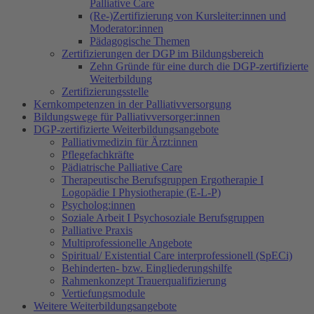
Palliative Care
(Re-)Zertifizierung von Kursleiter:innen und
Moderator:innen
Pädagogische Themen
Zertifizierungen der DGP im Bildungsbereich
Zehn Gründe für eine durch die DGP-zertifizierte
Weiterbildung
Zertifizierungsstelle
Kernkompetenzen in der Palliativversorgung
Bildungswege für Palliativversorger:innen
DGP-zertifizierte Weiterbildungsangebote
Palliativmedizin für Ärzt:innen
Pflegefachkräfte
Pädiatrische Palliative Care
Therapeutische Berufsgruppen Ergotherapie I
Logopädie I Physiotherapie (E-L-P)
Psycholog:innen
Soziale Arbeit I Psychosoziale Berufsgruppen
Palliative Praxis
Multiprofessionelle Angebote
Spiritual/ Existential Care interprofessionell (SpECi)
Behinderten- bzw. Eingliederungshilfe
Rahmenkonzept Trauerqualifizierung
Vertiefungsmodule
Weitere Weiterbildungsangebote