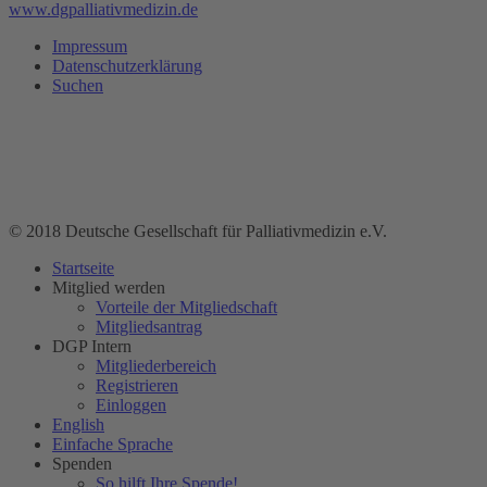
www.dgpalliativmedizin.de
Impressum
Datenschutzerklärung
Suchen
© 2018 Deutsche Gesellschaft für Palliativmedizin e.V.
Startseite
Mitglied werden
Vorteile der Mitgliedschaft
Mitgliedsantrag
DGP Intern
Mitgliederbereich
Registrieren
Einloggen
English
Einfache Sprache
Spenden
So hilft Ihre Spende!