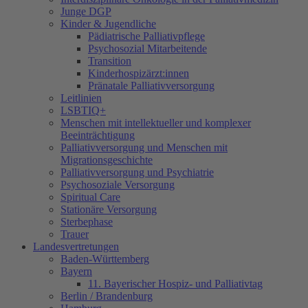
Junge DGP
Kinder & Jugendliche
Pädiatrische Palliativpflege
Psychosozial Mitarbeitende
Transition
Kinderhospizärzt:innen
Pränatale Palliativversorgung
Leitlinien
LSBTIQ+
Menschen mit intellektueller und komplexer
Beeinträchtigung
Palliativversorgung und Menschen mit
Migrationsgeschichte
Palliativversorgung und Psychiatrie
Psychosoziale Versorgung
Spiritual Care
Stationäre Versorgung
Sterbephase
Trauer
Landesvertretungen
Baden-Württemberg
Bayern
11. Bayerischer Hospiz- und Palliativtag
Berlin / Brandenburg