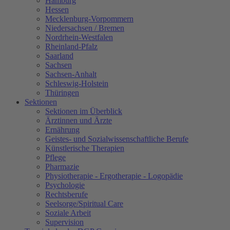
Hamburg
Hessen
Mecklenburg-Vorpommern
Niedersachsen / Bremen
Nordrhein-Westfalen
Rheinland-Pfalz
Saarland
Sachsen
Sachsen-Anhalt
Schleswig-Holstein
Thüringen
Sektionen
Sektionen im Überblick
Ärztinnen und Ärzte
Ernährung
Geistes- und Sozialwissenschaftliche Berufe
Künstlerische Therapien
Pflege
Pharmazie
Physiotherapie - Ergotherapie - Logopädie
Psychologie
Rechtsberufe
Seelsorge/Spiritual Care
Soziale Arbeit
Supervision