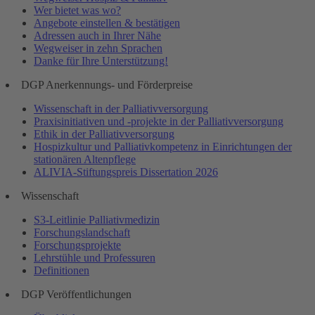
Wer bietet was wo?
Angebote einstellen & bestätigen
Adressen auch in Ihrer Nähe
Wegweiser in zehn Sprachen
Danke für Ihre Unterstützung!
DGP Anerkennungs- und Förderpreise
Wissenschaft in der Palliativversorgung
Praxisinitiativen und -projekte in der Palliativversorgung
Ethik in der Palliativversorgung
Hospizkultur und Palliativkompetenz in Einrichtungen der
stationären Altenpflege
ALIVIA-Stiftungspreis Dissertation 2026
Wissenschaft
S3-Leitlinie Palliativmedizin
Forschungslandschaft
Forschungsprojekte
Lehrstühle und Professuren
Definitionen
DGP Veröffentlichungen