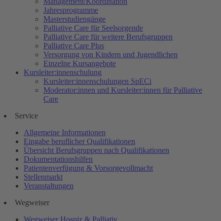
Management/Koordination
Jahresprogramme
Masterstudiengänge
Palliative Care für Seelsorgende
Palliative Care für weitere Berufsgruppen
Palliative Care Plus
Versorgung von Kindern und Jugendlichen
Einzelne Kursangebote
Kursleiter:innenschulung
Kursleiter:innenschulungen SpECi
Moderator:innen und Kursleiter:innen für Palliative
Care
Service
Allgemeine Informationen
Eingabe beruflicher Qualifikationen
Übersicht Berufsgruppen nach Qualifikationen
Dokumentationshilfen
Patientenverfügung & Vorsorgevollmacht
Stellenmarkt
Veranstaltungen
Wegweiser
Wegweiser Hospiz & Palliativ