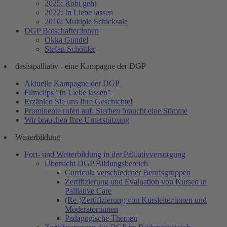
2025: Röbi geht
2022: In Liebe lassen
2016: Multiple Schicksale
DGP Botschafter:innen
Okka Gundel
Stefan Schöttler
dasistpalliativ - eine Kampagne der DGP
Aktuelle Kampagne der DGP
Filmclips "In Liebe lassen"
Erzählen Sie uns Ihre Geschichte!
Prominente rufen auf: Sterben braucht eine Stimme
Wir brauchen Ihre Unterstützung
Weiterbildung
Fort- und Weiterbildung in der Palliativversorgung
Übersicht DGP Bildungsbereich
Curricula verschiedener Berufsgruppen
Zertifizierung und Evaluation von Kursen in
Palliative Care
(Re-)Zertifizierung von Kursleiter:innen und
Moderator:innen
Pädagogische Themen