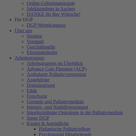
Online-Geburtstagsrunde
Jubiläumsfeier in Aachen
DANKE für Ihre Wünsche!
Die DGP
DGP Wertekompass
Über uns
Struktur
Vorstand
Geschäftsstelle
Ehrenmitglieder
Arbeitsgruppen
Arbeitsgruppen im Überblick
Advance Care Planning (ACP)
Ambulante Palliativversorgung
Angehörige
Digitalisierung
Ethik
Forschung
Geriatrie und Palliativmedizin
Intensiv- und Notfallversorgung
Interdisziplinäre Onkologie in der Palliativmedizin
Junge DGP
Kinder & Jugendliche
Pädiatrische Palliativpflege
Psychosozial Mitarbeitende