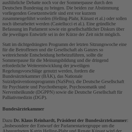
ausführliche Debatte noch vor der Sommerpause durch den
Deutschen Bundestag zu bringen. Die beiden zur Abstimmung
vorliegenden Gesetzentwürfe sind erst vor kurzem
zusammengeführt worden (Helling-Plahr, Künast et al.) oder sollen
noch überarbeitet werden (Castellucci et al.). Eine gründliche
Befassung im Parlament sowie ein gesellschaftlicher Diskurs über
die jeweiligen Entwürfe sei in der Kürze der Zeit nicht möglich.
Statt im dichtgedrängten Programm der letzten Sitzungswoche eine
für die Betroffenen und die Gesellschaft als Ganzes so
weitreichende Entscheidung herbeizuführen, sollte die
Sommerpause für die Meinungsbildung und die dringend
erforderliche Weiterentwicklung der jeweiligen
Regelungsvorschläge genutzt werden, fordern die
Bundesärztekammer (BÄK), das Nationale
Suizidpräventionsprogramm (NaSPro), die Deutsche Gesellschaft
für Psychiatrie und Psychotherapie, Psychosomatik und
Nervenheilkunde (DGPPN) sowie die Deutsche Gesellschaft für
Palliativmedizin (DGP).
Bundesärztekammer
Dazu
Dr. Klaus Reinhardt, Präsident der Bundesärztekammer
:
„Insbesondere der Entwurf der Parlamentariergruppe um die
Abgeordneten Katrin Helling-Plahr und Renate Künast wird der