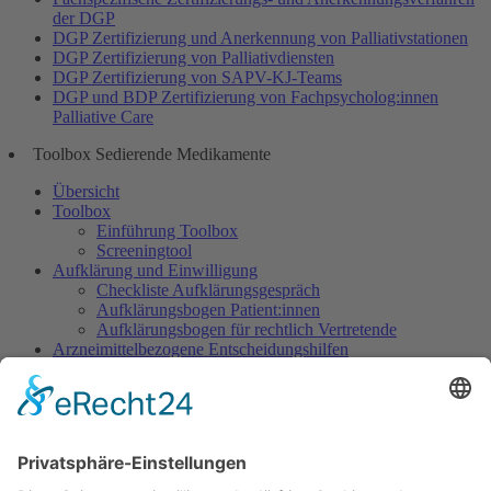
der DGP
DGP Zertifizierung und Anerkennung von Palliativstationen
DGP Zertifizierung von Palliativdiensten
DGP Zertifizierung von SAPV-KJ-Teams
DGP und BDP Zertifizierung von Fachpsycholog:innen
Palliative Care
Toolbox Sedierende Medikamente
Übersicht
Toolbox
Einführung Toolbox
Screeningtool
Aufklärung und Einwilligung
Checkliste Aufklärungsgespräch
Aufklärungsbogen Patient:innen
Aufklärungsbogen für rechtlich Vertretende
Arzneimittelbezogene Entscheidungshilfen
Dosisempfehlungen
Warnliste
Dokumentation
Dokumentationsbogen Gezielte Sedierung
Ethisch herausfordernde Situationen
Indikation Existenzielles Leiden
Wunsch nach Sedierung, um das eigene Leben zu