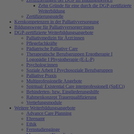
Zertifizierungen der DGP im Bildungsbereich
Zehn Gründe für eine durch die DGP-zertifizierte
Weiterbildung
Zertifizierungsstelle
Kernkompetenzen in der Palliativversorgung
Bildungswege für Palliativversorger:innen
DGP-zertifizierte Weiterbildungsangebote
Palliativmedizin für Ärzt:innen
Pflegefachkräfte
Pädiatrische Palliative Care
Therapeutische Berufsgruppen Ergotherapie I
Logopädie I Physiotherapie (E-L-P)
Psycholog:innen
Soziale Arbeit I Psychosoziale Berufsgruppen
Palliative Praxis
Multiprofessionelle Angebote
Spiritual/ Existential Care interprofessionell (SpECi)
Behinderten- bzw. Eingliederungshilfe
Rahmenkonzept Trauerqualifizierung
Vertiefungsmodule
Weitere Weiterbildungsangebote
Advance Care Planning
Ehrenamt
Ethik
Fernstudiengänge