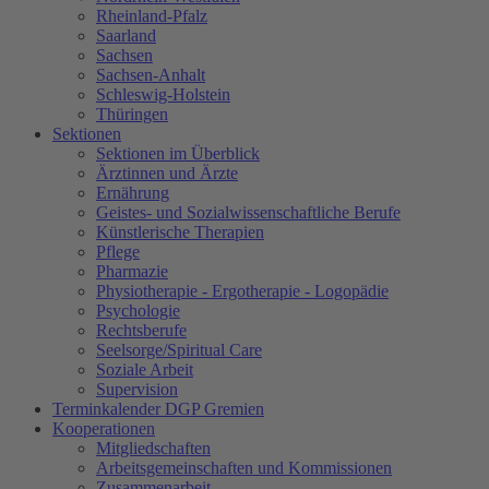
Rheinland-Pfalz
Saarland
Sachsen
Sachsen-Anhalt
Schleswig-Holstein
Thüringen
Sektionen
Sektionen im Überblick
Ärztinnen und Ärzte
Ernährung
Geistes- und Sozialwissenschaftliche Berufe
Künstlerische Therapien
Pflege
Pharmazie
Physiotherapie - Ergotherapie - Logopädie
Psychologie
Rechtsberufe
Seelsorge/Spiritual Care
Soziale Arbeit
Supervision
Terminkalender DGP Gremien
Kooperationen
Mitgliedschaften
Arbeitsgemeinschaften und Kommissionen
Zusammenarbeit