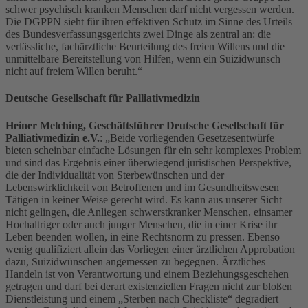
schwer psychisch kranken Menschen darf nicht vergessen werden.
Die DGPPN sieht für ihren effektiven Schutz im Sinne des Urteils
des Bundesverfassungsgerichts zwei Dinge als zentral an: die
verlässliche, fachärztliche Beurteilung des freien Willens und die
unmittelbare Bereitstellung von Hilfen, wenn ein Suizidwunsch
nicht auf freiem Willen beruht.“
Deutsche Gesellschaft für Palliativmedizin
Heiner Melching, Geschäftsführer Deutsche Gesellschaft für
Palliativmedizin e.V.
: „Beide vorliegenden Gesetzesentwürfe
bieten scheinbar einfache Lösungen für ein sehr komplexes Problem
und sind das Ergebnis einer überwiegend juristischen Perspektive,
die der Individualität von Sterbewünschen und der
Lebenswirklichkeit von Betroffenen und im Gesundheitswesen
Tätigen in keiner Weise gerecht wird. Es kann aus unserer Sicht
nicht gelingen, die Anliegen schwerstkranker Menschen, einsamer
Hochaltriger oder auch junger Menschen, die in einer Krise ihr
Leben beenden wollen, in eine Rechtsnorm zu pressen. Ebenso
wenig qualifiziert allein das Vorliegen einer ärztlichen Approbation
dazu, Suizidwünschen angemessen zu begegnen. Ärztliches
Handeln ist von Verantwortung und einem Beziehungsgeschehen
getragen und darf bei derart existenziellen Fragen nicht zur bloßen
Dienstleistung und einem „Sterben nach Checkliste“ degradiert