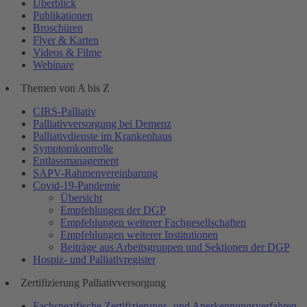
Überblick
Publikationen
Broschüren
Flyer & Karten
Videos & Filme
Webinare
Themen von A bis Z
CIRS-Palliativ
Palliativversorgung bei Demenz
Palliativdienste im Krankenhaus
Symptomkontrolle
Entlassmanagement
SAPV-Rahmenvereinbarung
Covid-19-Pandemie
Übersicht
Empfehlungen der DGP
Empfehlungen weiterer Fachgesellschaften
Empfehlungen weiterer Institutionen
Beiträge aus Arbeitsgruppen und Sektionen der DGP
Hospiz- und Palliativregister
Zertifizierung Palliativversorgung
Fachspezifische Zertifizierungs- und Anerkennungsverfahren