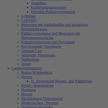
Transition
Kinderhospizärzt:innen
Pränatale Palliativversorgung
Leitlinien
LSBTIQ+
Menschen mit intellektueller und komplexer
Beeinträchtigung
Palliativversorgung und Menschen mit
Migrationsgeschichte
Palliativversorgung und Psychiatrie
Psychosoziale Versorgung
Spiritual Care
Stationäre Versorgung
Sterbephase
Trauer
Landesvertretungen
Baden-Württemberg
Bayern
11. Bayerischer Hospiz- und Palliativtag
Berlin / Brandenburg
Hamburg
Hessen
Mecklenburg-Vorpommern
Niedersachsen / Bremen
Nordrhein-Westfalen