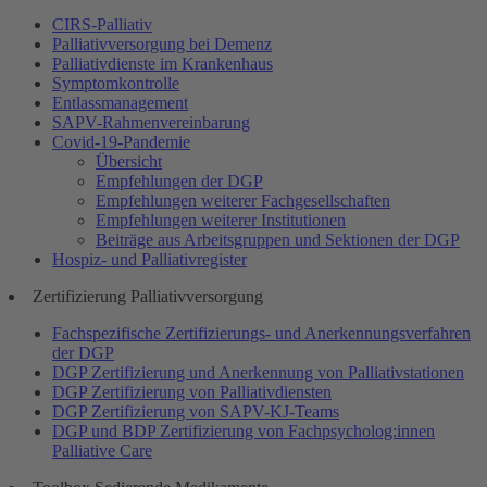
CIRS-Palliativ
Palliativversorgung bei Demenz
Palliativdienste im Krankenhaus
Symptomkontrolle
Entlassmanagement
SAPV-Rahmenvereinbarung
Covid-19-Pandemie
Übersicht
Empfehlungen der DGP
Empfehlungen weiterer Fachgesellschaften
Empfehlungen weiterer Institutionen
Beiträge aus Arbeitsgruppen und Sektionen der DGP
Hospiz- und Palliativregister
Zertifizierung Palliativversorgung
Fachspezifische Zertifizierungs- und Anerkennungsverfahren
der DGP
DGP Zertifizierung und Anerkennung von Palliativstationen
DGP Zertifizierung von Palliativdiensten
DGP Zertifizierung von SAPV-KJ-Teams
DGP und BDP Zertifizierung von Fachpsycholog:innen
Palliative Care