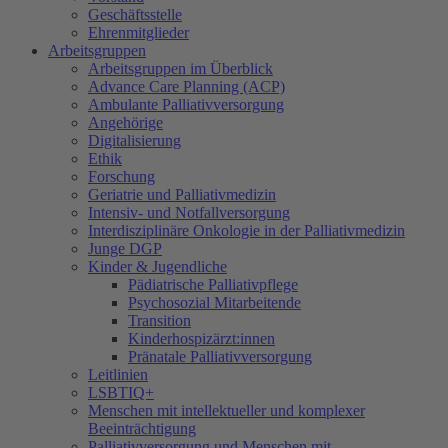
Geschäftsstelle
Ehrenmitglieder
Arbeitsgruppen
Arbeitsgruppen im Überblick
Advance Care Planning (ACP)
Ambulante Palliativversorgung
Angehörige
Digitalisierung
Ethik
Forschung
Geriatrie und Palliativmedizin
Intensiv- und Notfallversorgung
Interdisziplinäre Onkologie in der Palliativmedizin
Junge DGP
Kinder & Jugendliche
Pädiatrische Palliativpflege
Psychosozial Mitarbeitende
Transition
Kinderhospizärzt:innen
Pränatale Palliativversorgung
Leitlinien
LSBTIQ+
Menschen mit intellektueller und komplexer
Beeinträchtigung
Palliativversorgung und Menschen mit