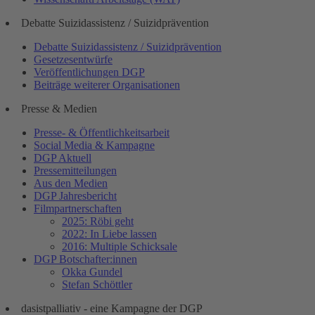
Debatte Suizidassistenz / Suizidprävention
Debatte Suizidassistenz / Suizidprävention
Gesetzesentwürfe
Veröffentlichungen DGP
Beiträge weiterer Organisationen
Presse & Medien
Presse- & Öffentlichkeitsarbeit
Social Media & Kampagne
DGP Aktuell
Pressemitteilungen
Aus den Medien
DGP Jahresbericht
Filmpartnerschaften
2025: Röbi geht
2022: In Liebe lassen
2016: Multiple Schicksale
DGP Botschafter:innen
Okka Gundel
Stefan Schöttler
dasistpalliativ - eine Kampagne der DGP