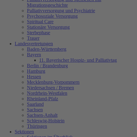
Migrationsgeschichte
Palliativversorgung und Psychiatrie
Psychosoziale Versorgung
Spiritual Care
Stationäre Versorgung
Sterbephase
Trauer
Landesvertretungen
Baden-Württemberg
Bayern
11. Bayerischer Hospiz- und Palliativtag
Berlin / Brandenburg
Hamburg
Hessen
Mecklenburg-Vorpommern
Niedersachsen / Bremen
Nordrhein-Westfalen
Rheinland-Pfalz
Saarland
Sachsen
Sachsen-Anhalt
Schleswig-Holstein
Thüringen
Sektionen