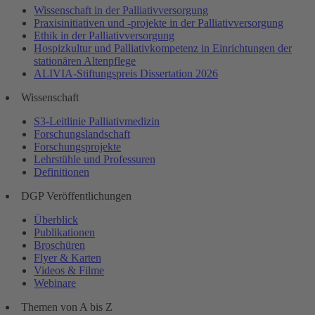
Wissenschaft in der Palliativversorgung
Praxisinitiativen und -projekte in der Palliativversorgung
Ethik in der Palliativversorgung
Hospizkultur und Palliativkompetenz in Einrichtungen der
stationären Altenpflege
ALIVIA-Stiftungspreis Dissertation 2026
Wissenschaft
S3-Leitlinie Palliativmedizin
Forschungslandschaft
Forschungsprojekte
Lehrstühle und Professuren
Definitionen
DGP Veröffentlichungen
Überblick
Publikationen
Broschüren
Flyer & Karten
Videos & Filme
Webinare
Themen von A bis Z