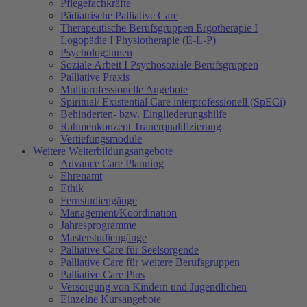
Pflegefachkräfte
Pädiatrische Palliative Care
Therapeutische Berufsgruppen Ergotherapie I
Logopädie I Physiotherapie (E-L-P)
Psycholog:innen
Soziale Arbeit I Psychosoziale Berufsgruppen
Palliative Praxis
Multiprofessionelle Angebote
Spiritual/ Existential Care interprofessionell (SpECi)
Behinderten- bzw. Eingliederungshilfe
Rahmenkonzept Trauerqualifizierung
Vertiefungsmodule
Weitere Weiterbildungsangebote
Advance Care Planning
Ehrenamt
Ethik
Fernstudiengänge
Management/Koordination
Jahresprogramme
Masterstudiengänge
Palliative Care für Seelsorgende
Palliative Care für weitere Berufsgruppen
Palliative Care Plus
Versorgung von Kindern und Jugendlichen
Einzelne Kursangebote