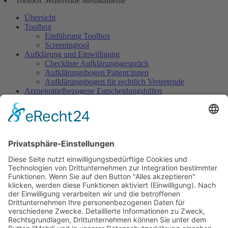
Toolbox Sedierende Medikamente
Übersicht
Toolbox
Einführung Toolbox
Screeningtool
Aufklärung und Einwilligung
Checkliste Aufklärungsgespräch
Aufklärungsbogen Patient:innen
Aufklärungsbogen für rechtlich Vertretende
Arzneimittelbezogene Entscheidungshilfen
Dosisempfehlungen
Warnliste
Dokumentation
Dokumentationsbogen Gezielte Sedierung
Ethisch herausfordernde Situationen
Indikation Existenzielles Leiden
Wunsch nach Sedierung, um das eigene Leben zu
beenden
Sedierung im Rahmen des Beendens künstlicher
Beatmung
Sedierung im SAPV-Kontext
Verringern der Tiefe einer begonnenen Sedierung
Sedierung zur Leidenslinderung vs. zur Abwendung
von Selbst- oder Fremdgefährdung