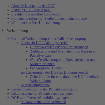
Aktuelle Kampagne der DGP
Filmclips "In Liebe lassen"
Erzählen Sie uns Ihre Geschichte!
Prominente rufen auf: Sterben braucht eine Stimme
Wir brauchen Ihre Unterstützung
Weiterbildung
Fort- und Weiterbildung in der Palliativversorgung
Übersicht DGP Bildungsbereich
Curricula verschiedener Berufsgruppen
Zertifizierung und Evaluation von Kursen in
Palliative Care
(Re-)Zertifizierung von Kursleiter:innen und
Moderator:innen
Pädagogische Themen
Zertifizierungen der DGP im Bildungsbereich
Zehn Gründe für eine durch die DGP-zertifizierte
Weiterbildung
Zertifizierungsstelle
Kernkompetenzen in der Palliativversorgung
Bildungswege für Palliativversorger:innen
DGP-zertifizierte Weiterbildungsangebote
Palliativmedizin für Ärzt:innen