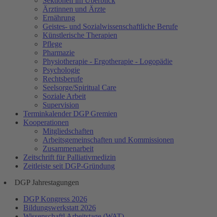
Sektionen im Überblick
Ärztinnen und Ärzte
Ernährung
Geistes- und Sozialwissenschaftliche Berufe
Künstlerische Therapien
Pflege
Pharmazie
Physiotherapie - Ergotherapie - Logopädie
Psychologie
Rechtsberufe
Seelsorge/Spiritual Care
Soziale Arbeit
Supervision
Terminkalender DGP Gremien
Kooperationen
Mitgliedschaften
Arbeitsgemeinschaften und Kommissionen
Zusammenarbeit
Zeitschrift für Palliativmedizin
Zeitleiste seit DGP-Gründung
DGP Jahrestagungen
DGP Kongress 2026
Bildungswerkstatt 2026
Wissenschaftl Arbeitstage (WAT)