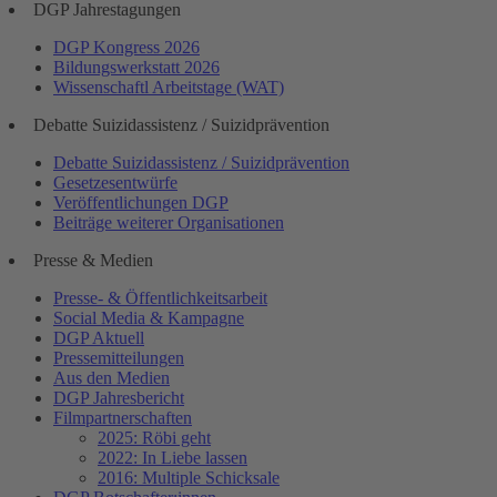
DGP Jahrestagungen
DGP Kongress 2026
Bildungswerkstatt 2026
Wissenschaftl Arbeitstage (WAT)
Debatte Suizidassistenz / Suizidprävention
Debatte Suizidassistenz / Suizidprävention
Gesetzesentwürfe
Veröffentlichungen DGP
Beiträge weiterer Organisationen
Presse & Medien
Presse- & Öffentlichkeitsarbeit
Social Media & Kampagne
DGP Aktuell
Pressemitteilungen
Aus den Medien
DGP Jahresbericht
Filmpartnerschaften
2025: Röbi geht
2022: In Liebe lassen
2016: Multiple Schicksale