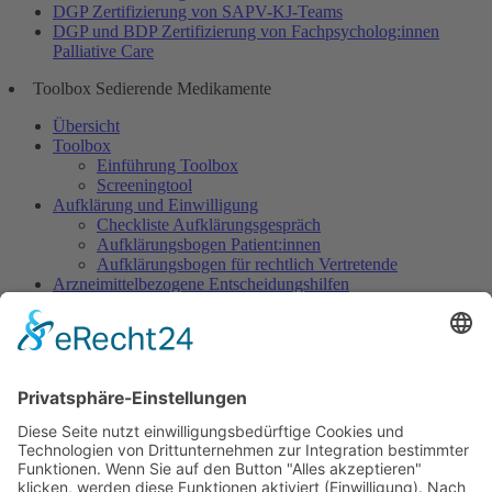
DGP Zertifizierung von SAPV-KJ-Teams
DGP und BDP Zertifizierung von Fachpsycholog:innen
Palliative Care
Toolbox Sedierende Medikamente
Übersicht
Toolbox
Einführung Toolbox
Screeningtool
Aufklärung und Einwilligung
Checkliste Aufklärungsgespräch
Aufklärungsbogen Patient:innen
Aufklärungsbogen für rechtlich Vertretende
Arzneimittelbezogene Entscheidungshilfen
Dosisempfehlungen
Warnliste
Dokumentation
Dokumentationsbogen Gezielte Sedierung
Ethisch herausfordernde Situationen
Indikation Existenzielles Leiden
Wunsch nach Sedierung, um das eigene Leben zu
beenden
Sedierung im Rahmen des Beendens künstlicher
Beatmung