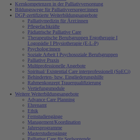
Kernkompetenzen in der Palliativversorgung
Bildungswege für Palliativversorger:innen
DGP-zertifizierte Weiterbildungsangebote
Palliativmedizin für Ärzt:innen
Pflegefachkräfte
Pädiatrische Palliative Care
Therapeutische Berufsgruppen Ergotherapie I
Logopädie I Physiotherapie (E-L-P)
Psycholog:innen
Soziale Arbeit I Psychosoziale Berufsgruppen
Palliative Praxis
Multiprofessionelle Angebote
Spiritual/ Existential Care interprofessionell (SpECi)
Behinderten- bzw. Eingliederungshilfe
Rahmenkonzept Trauerqualifizierung
Vertiefungsmodule
Weitere Weiterbildungsangebote
Advance Care Planning
Ehrenamt
Ethik
Fernstudiengänge
Management/Koordination
Jahresprogramme
Masterstudiengänge
Palliative Care für Seelsorgende