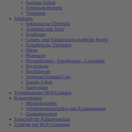
Sachsen-Anhalt
Schleswig-Holstein
Thüringen
Sektionen
Sektionen im Überblick
Ärztinnen und Ärzte
Ernährung
Geistes- und Sozialwissenschaftliche Berufe
Künstlerische Therapien
Pflege
Pharmazie
Physiotherapie - Ergotherapie - Logopädie
Psychologie
Rechtsberufe
Seelsorge/Spiritual Care
Soziale Arbeit
Supervision
Terminkalender DGP Gremien
Kooperationen
Mitgliedschaften
Arbeitsgemeinschaften und Kommissionen
Zusammenarbeit
Zeitschrift für Palliativmedizin
Zeitleiste seit DGP-Gründung