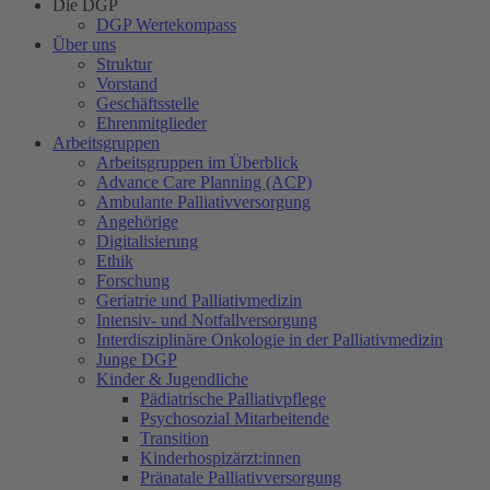
Die DGP
DGP Wertekompass
Über uns
Struktur
Vorstand
Geschäftsstelle
Ehrenmitglieder
Arbeitsgruppen
Arbeitsgruppen im Überblick
Advance Care Planning (ACP)
Ambulante Palliativversorgung
Angehörige
Digitalisierung
Ethik
Forschung
Geriatrie und Palliativmedizin
Intensiv- und Notfallversorgung
Interdisziplinäre Onkologie in der Palliativmedizin
Junge DGP
Kinder & Jugendliche
Pädiatrische Palliativpflege
Psychosozial Mitarbeitende
Transition
Kinderhospizärzt:innen
Pränatale Palliativversorgung