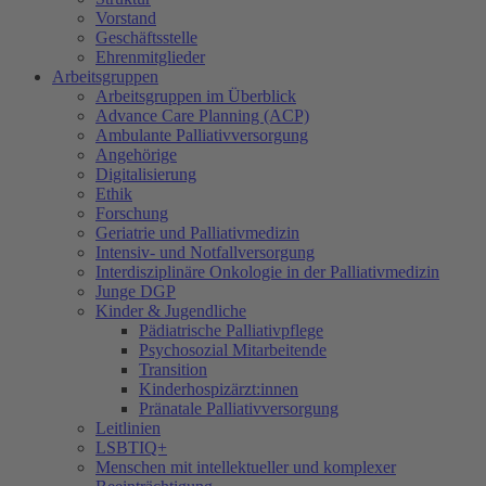
Vorstand
Geschäftsstelle
Ehrenmitglieder
Arbeitsgruppen
Arbeitsgruppen im Überblick
Advance Care Planning (ACP)
Ambulante Palliativversorgung
Angehörige
Digitalisierung
Ethik
Forschung
Geriatrie und Palliativmedizin
Intensiv- und Notfallversorgung
Interdisziplinäre Onkologie in der Palliativmedizin
Junge DGP
Kinder & Jugendliche
Pädiatrische Palliativpflege
Psychosozial Mitarbeitende
Transition
Kinderhospizärzt:innen
Pränatale Palliativversorgung
Leitlinien
LSBTIQ+
Menschen mit intellektueller und komplexer