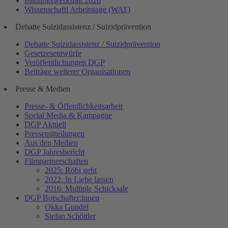
Bildungswerkstatt 2026
Wissenschaftl Arbeitstage (WAT)
Debatte Suizidassistenz / Suizidprävention
Debatte Suizidassistenz / Suizidprävention
Gesetzesentwürfe
Veröffentlichungen DGP
Beiträge weiterer Organisationen
Presse & Medien
Presse- & Öffentlichkeitsarbeit
Social Media & Kampagne
DGP Aktuell
Pressemitteilungen
Aus den Medien
DGP Jahresbericht
Filmpartnerschaften
2025: Röbi geht
2022: In Liebe lassen
2016: Multiple Schicksale
DGP Botschafter:innen
Okka Gundel
Stefan Schöttler