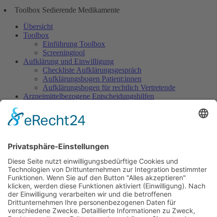
Toolbox Sedierende Medikamente
Übersicht
Toolbox
Einführung Toolbox
Screeningtool
Aufklärung und Einwilligung
Checkliste Aufklärungsgespräch
Aufklärungsbogen Patient:innen
Aufklärungsbogen für rechtlich Vertretende
Arzneimittelbezogene Entscheidungshilfen
Dosisempfehlungen
Warnliste
Dokumentation
Dokumentationsbogen Gezielte Sedierung
Ethisch herausfordernde Situationen
Indikation Existenzielles Leiden
Wunsch nach Sedierung, um das eigene Leben zu
beenden
Sedierung im Rahmen des Beendens künstlicher
Beatmung
Sedierung im SAPV-Kontext
Verringern der Tiefe einer begonnenen Sedierung
Sedierung zur Leidenslinderung vs. zur Abwendung