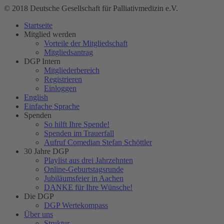
© 2018 Deutsche Gesellschaft für Palliativmedizin e.V.
Startseite
Mitglied werden
Vorteile der Mitgliedschaft
Mitgliedsantrag
DGP Intern
Mitgliederbereich
Registrieren
Einloggen
English
Einfache Sprache
Spenden
So hilft Ihre Spende!
Spenden im Trauerfall
Aufruf Comedian Stefan Schöttler
30 Jahre DGP
Playlist aus drei Jahrzehnten
Online-Geburtstagsrunde
Jubiläumsfeier in Aachen
DANKE für Ihre Wünsche!
Die DGP
DGP Wertekompass
Über uns
Struktur