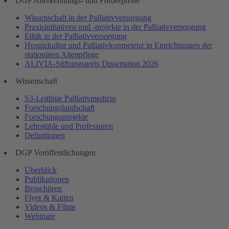
DGP Anerkennungs- und Förderpreise
Wissenschaft in der Palliativversorgung
Praxisinitiativen und -projekte in der Palliativversorgung
Ethik in der Palliativversorgung
Hospizkultur und Palliativkompetenz in Einrichtungen der
stationären Altenpflege
ALIVIA-Stiftungspreis Dissertation 2026
Wissenschaft
S3-Leitlinie Palliativmedizin
Forschungslandschaft
Forschungsprojekte
Lehrstühle und Professuren
Definitionen
DGP Veröffentlichungen
Überblick
Publikationen
Broschüren
Flyer & Karten
Videos & Filme
Webinare