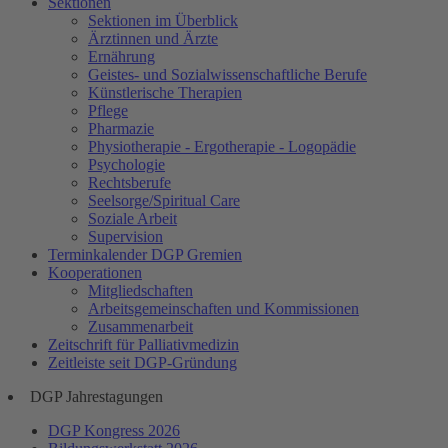
Sektionen
Sektionen im Überblick
Ärztinnen und Ärzte
Ernährung
Geistes- und Sozialwissenschaftliche Berufe
Künstlerische Therapien
Pflege
Pharmazie
Physiotherapie - Ergotherapie - Logopädie
Psychologie
Rechtsberufe
Seelsorge/Spiritual Care
Soziale Arbeit
Supervision
Terminkalender DGP Gremien
Kooperationen
Mitgliedschaften
Arbeitsgemeinschaften und Kommissionen
Zusammenarbeit
Zeitschrift für Palliativmedizin
Zeitleiste seit DGP-Gründung
DGP Jahrestagungen
DGP Kongress 2026