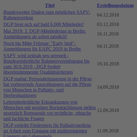
Titel
Erstellungsdatum
Bundesweiter Dialog zum möglichen SAPV-
04.12.2018
Rahmenvertrag
DGP freut sich auf bald 6.000 Mitglieder!
03.12.2018
Mai 2019: 3. DGP-Mitgliedertag in Berlin:
16.11.2018
Anmeldungen ab sofort möglich!
Noch bis Mitte Februar: "Early bird"-
04.11.2018
Anmeldungen für EAPC 2019 in Berlin
SAPV wird zeitnah neu geregelt -
Bundeseinheitliche Rahmenvereinbarung bis
19.10.2018
zum 30.9.2019 - DGP fordert
übereinstimmende Qualitätskriterien
DGP mahnt: Personaleinsparung in der Pflege
hat verheerende Auswirkungen auf die Pflege
14.09.2018
von Menschen in Palliativ- und
Sterbesituationen
Lebensbedrohliche Erkrankungen von
Menschen mit geistiger Beeinträchtigung stellen
12.09.2018
gesetzlich Betreuende vor rechtliche, ethische
und fachliche Fragen
DGP verleiht Förderpreis für Palliativmedizin
an Arbeit zum Umgang mit multiresistenten
11.09.2018
Erregern am Lebensende