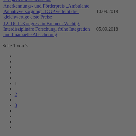
Anerkennungs- und Förderpreis „Ambulante
Palliativversorgung“: DGP verleiht drei
10.09.2018
gleichwertige erste Preise
12. DGP-Kongress in Bremen: Wichtig:
Interdisziplinäre Forschung, frühe Integration
05.09.2018
und finanzielle Absicherung
Seite 1 von 3
1
2
3