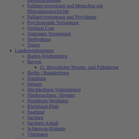
Beeinträchtigung
Palliativversorgung und Menschen mit
Migrationsgeschichte
Palliativversorgung und Psychiatrie
Psychosoziale Versorgung
Spiritual Care
Stationäre Versorgung
Sterbephase
Trauer
Landesvertretungen
Baden-Württemberg
Bayern
11. Bayerischer Hospiz- und Palliativtag
Berlin / Brandenburg
Hamburg
Hessen
Mecklenburg-Vorpommern
Niedersachsen / Bremen
Nordrhein-Westfalen
Rheinland-Pfalz
Saarland
Sachsen
Sachsen-Anhalt
Schleswig-Holstein
Thüringen