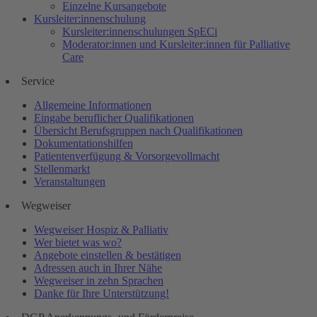
Einzelne Kursangebote
Kursleiter:innenschulung
Kursleiter:innenschulungen SpECi
Moderator:innen und Kursleiter:innen für Palliative
Care
Service
Allgemeine Informationen
Eingabe beruflicher Qualifikationen
Übersicht Berufsgruppen nach Qualifikationen
Dokumentationshilfen
Patientenverfügung & Vorsorgevollmacht
Stellenmarkt
Veranstaltungen
Wegweiser
Wegweiser Hospiz & Palliativ
Wer bietet was wo?
Angebote einstellen & bestätigen
Adressen auch in Ihrer Nähe
Wegweiser in zehn Sprachen
Danke für Ihre Unterstützung!