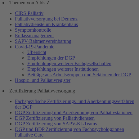
Themen von A bis Z
CIRS-Palliativ
Palliativversorgung bei Demenz
Palliativdienste im Krankenhaus
Symptomkontrolle
Entlassmanagement
SAPV-Rahmenvereinbarung
Covid-19-Pandemie
Übersicht
Empfehlungen der DGP
Empfehlungen weiterer Fachgesellschaften
Empfehlungen weiterer Institutionen
Beiträge aus Arbeitsgruppen und Sektionen der DGP
Hospiz- und Palliativregister
Zertifizierung Palliativversorgung
Fachspezifische Zertifizierungs- und Anerkennungsverfahren
der DGP
DGP Zertifizierung und Anerkennung von Palliativstationen
DGP Zertifizierung von Palliativdiensten
DGP Zertifizierung von SAPV-KJ-Teams
DGP und BDP Zertifizierung von Fachpsycholog:innen
Palliative Care