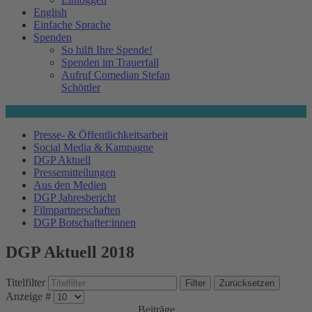
English
Einfache Sprache
Spenden
So hilft Ihre Spende!
Spenden im Trauerfall
Aufruf Comedian Stefan
Schöttler
Presse- & Öffentlichkeitsarbeit
Social Media & Kampagne
DGP Aktuell
Pressemitteilungen
Aus den Medien
DGP Jahresbericht
Filmpartnerschaften
DGP Botschafter:innen
DGP Aktuell 2018
Titelfilter
Filter
Zurücksetzen
Anzeige #
Beiträge