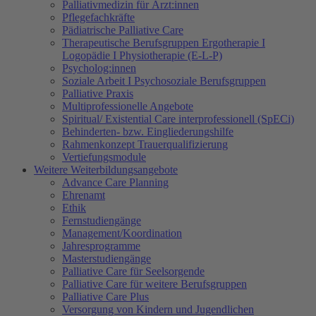
Palliativmedizin für Ärzt:innen
Pflegefachkräfte
Pädiatrische Palliative Care
Therapeutische Berufsgruppen Ergotherapie I
Logopädie I Physiotherapie (E-L-P)
Psycholog:innen
Soziale Arbeit I Psychosoziale Berufsgruppen
Palliative Praxis
Multiprofessionelle Angebote
Spiritual/ Existential Care interprofessionell (SpECi)
Behinderten- bzw. Eingliederungshilfe
Rahmenkonzept Trauerqualifizierung
Vertiefungsmodule
Weitere Weiterbildungsangebote
Advance Care Planning
Ehrenamt
Ethik
Fernstudiengänge
Management/Koordination
Jahresprogramme
Masterstudiengänge
Palliative Care für Seelsorgende
Palliative Care für weitere Berufsgruppen
Palliative Care Plus
Versorgung von Kindern und Jugendlichen